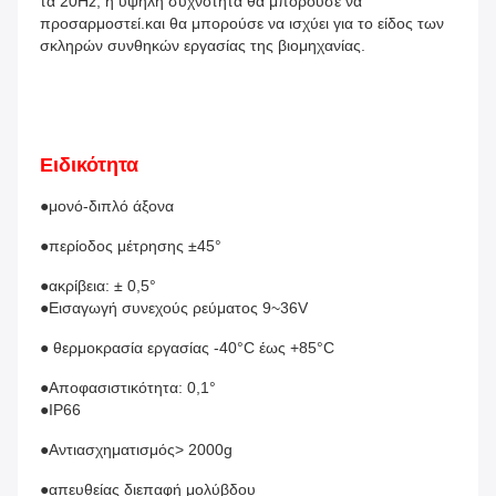
τα 20Hz, η υψηλή συχνότητα θα μπορούσε να 
προσαρμοστεί.και θα μπορούσε να ισχύει για το είδος των 
σκληρών συνθηκών εργασίας της βιομηχανίας.
Ειδικότητα
●μονό-διπλό άξονα
●περίοδος μέτρησης ±45°
●ακρίβεια: ± 0,5°
●Εισαγωγή συνεχούς ρεύματος 9~36V
● θερμοκρασία εργασίας -40°C έως +85°C
●Αποφασιστικότητα: 0,1°
●IP66
●Αντιασχηματισμός> 2000g
●απευθείας διεπαφή μολύβδου