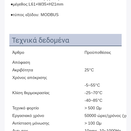
●μέγεθος:L61×W35×H21mm
●τύπος εξόδου: MODBUS
Τεχνικά δεδομένα
Άρθρο
Προϋποθέσεις
≤
Απόφαση
Ακριβότητα
25°C
Χρόνος απόκρισης
-5~55°C
±
Κλίση θερμοκρασίας
-25~70°C
±
-40~85°C
±
Τεχνικό φορτίο
> 500 Ωμ
Εργασιακό χρόνο
50000 ώρες/χρόνος (χωρ
Αντίσταση μόνωσης
> 100 Ωμ
Αντι-σοκ
10gms, 10~1000Hz