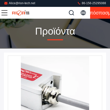
Alice@rion-tech.net
86-156-25295088
Απόσπασ
Προϊόντα