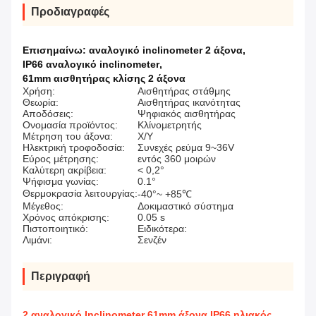
Προδιαγραφές
Επισημαίνω:
αναλογικό inclinometer 2 άξονα
,
IP66 αναλογικό inclinometer
,
61mm αισθητήρας κλίσης 2 άξονα
Χρήση:
Αισθητήρας στάθμης
Θεωρία:
Αισθητήρας ικανότητας
Αποδόσεις:
Ψηφιακός αισθητήρας
Ονομασία προϊόντος:
Κλίνομετρητής
Μέτρηση του άξονα:
Χ/Υ
Ηλεκτρική τροφοδοσία:
Συνεχές ρεύμα 9~36V
Εύρος μέτρησης:
εντός 360 μοιρών
Καλύτερη ακρίβεια:
< 0,2°
Ψήφισμα γωνίας:
0.1°
Θερμοκρασία λειτουργίας:
-40°~ +85℃
Μέγεθος:
Δοκιμαστικό σύστημα
Χρόνος απόκρισης:
0.05 s
Πιστοποιητικό:
Ειδικότερα:
Λιμάνι:
Σενζέν
Περιγραφή
2 αναλογικό Inclinometer 61mm άξονα IP66 ηλιακός