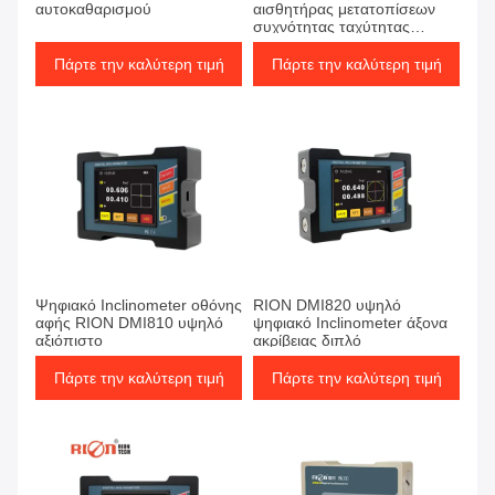
αυτοκαθαρισμού
αισθητήρας μετατοπίσεων
συχνότητας ταχύτητας
δόνησης ολοκλήρωσης
συστημάτων
Πάρτε την καλύτερη τιμή
Πάρτε την καλύτερη τιμή
Ψηφιακό Inclinometer οθόνης
RION DMI820 υψηλό
αφής RION DMI810 υψηλό
ψηφιακό Inclinometer άξονα
αξιόπιστο
ακρίβειας διπλό
Πάρτε την καλύτερη τιμή
Πάρτε την καλύτερη τιμή