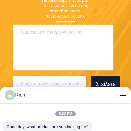
Παρακαλούμε στείλτε μας 
το αίτημά σας και θα σας 
απαντήσουμε το 
συντομότερο δυνατό.
Στείλετε
Rion
5:22 PM
Good day, what product are you looking for?
Shenzhen Rion Technology Co., Ltd.