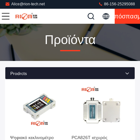
Alice@rion-tech.net
86-156-25295088
Απόσπασ
Προϊόντα
Prodrcts
Ψηφιακό κεκλινομέτρο
PCA826T ισχυρός