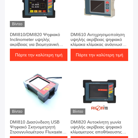
Βίντεο
DMI810/DMI820 Ψηφιακό
DMI610 Αντιχρησιμοποίηση
Inclinometer υψηλής
υψηλής ακρίβειας ψηφιακό
ακρίβειας για βιομηχανική
κλίμακα κλίμακας ανάγνωσης
μέτρηση γωνίας.
γωνίας
Πάρτε την καλύτερη τιμή
Πάρτε την καλύτερη τιμή
Βίντεο
Βίντεο
DMI810 Διασύνδεση USB
DMI820 Αυτοκίνητη γωνία
Ψηφιακό Σκηνομετρητή
υψηλής ακρίβειας ψηφιακό
Στρογγυλομέτρου Fluxgate
κλίμαμετρος αποθήκευσης
10Hz Μονοάξονας
δεδομένων Βιομηχανικό