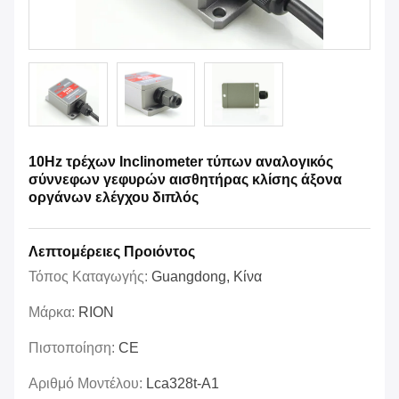
10Hz τρέχων Inclinometer τύπων αναλογικός
σύννεφων γεφυρών αισθητήρας κλίσης άξονα
οργάνων ελέγχου διπλός
Λεπτομέρειες Προιόντος
Τόπος Καταγωγής:
Guangdong, Κίνα
Μάρκα:
RION
Πιστοποίηση:
CE
Αριθμό Μοντέλου:
Lca328t-Α1