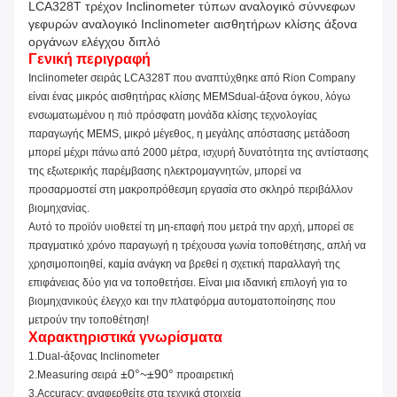
LCA328T τρέχον Inclinometer τύπων αναλογικό σύννεφων
γεφυρών αναλογικό Inclinometer αισθητήρων κλίσης άξονα
οργάνων ελέγχου διπλό
Γενική περιγραφή
Inclinometer σειράς LCA328T που αναπτύχθηκε από Rion Company
είναι ένας μικρός αισθητήρας
κλίσης MEMSdual-άξονα όγκου, λόγω
ενσωματωμένου
η πιό πρόσφατη μονάδα κλίσης τεχνολογίας
παραγωγής MEMS, μικρό μέγεθος,
η μεγάλης απόστασης μετάδοση
μπορεί μέχρι πάνω από 2000 μέτρα,
ισχυρή δυνατότητα της αντίστασης
της εξωτερικής παρέμβασης ηλεκτρομαγνητών
,
μπορεί να
προσαρμοστεί στη μακροπρόθεσμη εργασία στο σκληρό περιβάλλον
βιομηχανίας.
Αυτό το προϊόν υιοθετεί τη μη-επαφή που μετρά την αρχή, μπορεί σε
πραγματικό χρόνο παραγωγή η τρέχουσα γωνία τοποθέτησης, απλή να
χρησιμοποιηθεί, καμία ανάγκη να βρεθεί η σχετική παραλλαγή της
επιφάνειας δύο για να τοποθετήσει. Είναι μια ιδανική επιλογή για το
βιομηχανικούς έλεγχο και την πλατφόρμα αυτοματοποίησης που
μετρούν την τοποθέτηση
!
Χαρακτηριστικά γνωρίσματα
1.Dual-άξονας Inclinometer
±0°~±90°
2.Measuring σειρά
προαιρετική
3.Accuracy
: αναφερθείτε στα τεχνικά στοιχεία