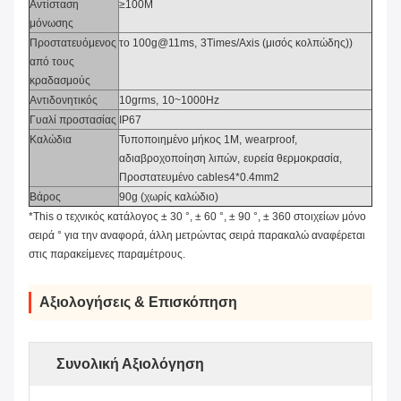
Αντίσταση
≥100M
μόνωσης
Προστατευόμενος
το 100g@11ms
,
3Times/Axis (μισός κολπώδης))
από τους
κραδασμούς
Αντιδονητικός
10grms
,
10
~
1000Hz
Γυαλί προστασίας
IP67
Καλώδια
Τυποποιημένο μήκος 1M
,
wearproof
,
αδιαβροχοποίηση λιπών
,
ευρεία θερμοκρασία
,
Προστατευμένο cables4*0.4mm2
Βάρος
90g (χωρίς καλώδιο)
*This ο τεχνικός κατάλογος ± 30 °, ± 60 °, ± 90 °, ± 360 στοιχείων μόνο
σειρά ° για την αναφορά, άλλη μετρώντας σειρά παρακαλώ αναφέρεται
στις παρακείμενες παραμέτρους.
Αξιολογήσεις & Επισκόπηση
Συνολική Αξιολόγηση