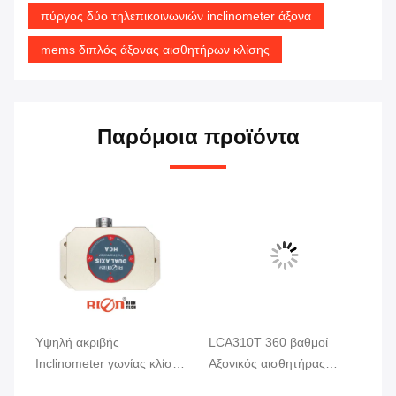
πύργος δύο τηλεπικοινωνιών inclinometer άξονα
mems διπλός άξονας αισθητήρων κλίσης
Παρόμοια προϊόντα
Υψηλή ακριβής
LCA310T 360 βαθμοί
Υψ
Inclinometer γωνίας κλίσης
Αξονικός αισθητήρας
αι
αναλογική παραγωγή
κλίσης ευρύτατης τάσης
μη