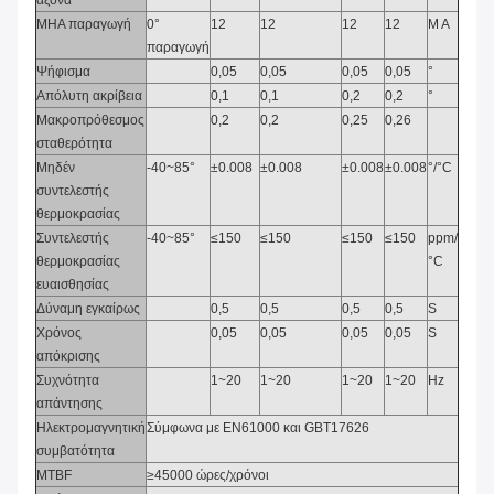
άξονα
ΜΗΑ παραγωγή
0°
12
12
12
12
Μ Α
παραγωγή
Ψήφισμα
0,05
0,05
0,05
0,05
°
Απόλυτη ακρίβεια
0,1
0,1
0,2
0,2
°
Μακροπρόθεσμος
0,2
0,2
0,25
0,26
σταθερότητα
Μηδέν
-40
~
85°
±0.008
±0.008
±0.008
±0.008
°/°C
συντελεστής
θερμοκρασίας
Συντελεστής
-40
~
85°
≤150
≤150
≤150
≤150
ppm/
θερμοκρασίας
°C
ευαισθησίας
Δύναμη εγκαίρως
0,5
0,5
0,5
0,5
S
Χρόνος
0,05
0,05
0,05
0,05
S
απόκρισης
Συχνότητα
1
~
20
1
~
20
1
~
20
1
~
20
Hz
απάντησης
Ηλεκτρομαγνητική
Σύμφωνα με EN61000 και GBT17626
συμβατότητα
MTBF
≥45000 ώρες/χρόνοι