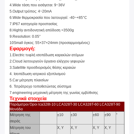
4.Wide τάση που εισάγεται: 9~36V
5.Output
τρόπος: 4~20mA
6.Wide θερμοκρασία που λειτουργεί: -40~+85°C
7.IP67 κατηγορία προστασίας
8.Highly αντιδονητική απόδοση >3500g
9.Resolution: 0.05°
10Small όγκος: 55×37×24mm (
προσαρμοσμένος
)
Εφαρμογή:
1.Electric τυφλή ισοπέδωση καρεκλών ατόμων
2.Cloud
λειτουργούν όργανο ελέγχου γεφυρών
3.Satellite
προσδιορισμός θέσης κεραιών
4.
Ισοπέδωση ιατρικού εξοπλισμού
5.Car
μέτρηση πλαισίων
6.
Τετράτροχο
τοποθετώντας
σύστημα
7.engineering μηχανική μέτρηση της γωνίας εμβύθισης
Τεχνικά στοιχεία
Παράμετροι Όροι lca328t-10 LCA328T-30 LCA328T-60 LCA328T-90
Μονάδα
Μέτρηση της
±10
±30
±60
±90
°
σειράς
Μέτρηση του
Χ, Υ
Χ, Υ
Χ, Υ
Χ, Υ