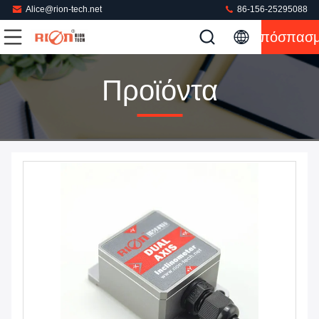
Alice@rion-tech.net
86-156-25295088
Απόσπασ
Προϊόντα