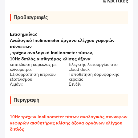
& Κριτικές
Προδιαγραφές
Επισημαίνω:
Αναλογικό Inclinometer όργανο ελέγχου γεφυρών
σύννεφων
,
τρέχον αναλογικό Inclinometer τύπων
,
10Hz διπλός αισθητήρας κλίσης άξονα
επιπέδωση καρέκλας με
Ελεγκτής λειτουργίας στο
κλίνομετρο:
cloud deck
Εξισορρόπηση ιατρικού
Τοποθέτηση δορυφορικής
εξοπλισμού:
κεραίας
Λιμάνι:
Σενζέν
Περιγραφή
10Hz τρέχων Inclinometer τύπων αναλογικός σύννεφων
γεφυρών αισθητήρας κλίσης άξονα οργάνων ελέγχου
διπλός