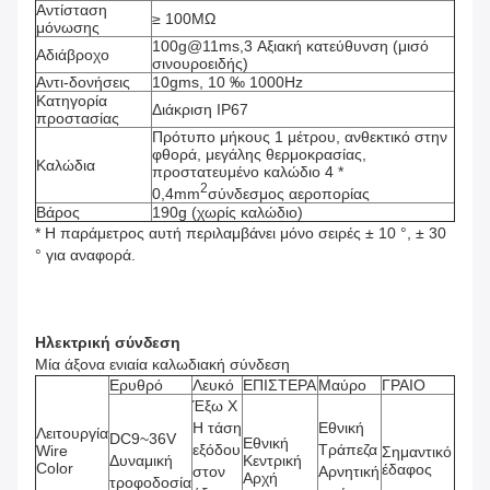
Αντίσταση
≥ 100MΩ
μόνωσης
100g@11ms,3 Αξιακή κατεύθυνση (μισό
Αδιάβροχο
σινουροειδής)
Αντι-δονήσεις
10gms, 10 ‰ 1000Hz
Κατηγορία
Διάκριση IP67
προστασίας
Πρότυπο μήκους 1 μέτρου, ανθεκτικό στην
φθορά, μεγάλης θερμοκρασίας,
Καλώδια
προστατευμένο καλώδιο 4 *
2
0,4mm
σύνδεσμος αεροπορίας
Βάρος
190g (χωρίς καλώδιο)
* Η παράμετρος αυτή περιλαμβάνει μόνο σειρές ± 10 °, ± 30
° για αναφορά.
Ηλεκτρική σύνδεση
Μία άξονα ενιαία καλωδιακή σύνδεση
Ερυθρό
Λευκό
ΕΠΙΣΤΕΡΑ
Μαύρο
ΓΡΑΙΟ
Έξω X
Η τάση
Εθνική
Λειτουργία
DC9~36V
Εθνική
εξόδου
Τράπεζα
Wire
Σημαντικό
Δυναμική
Κεντρική
Color
έδαφος
στον
Αρνητική
Αρχή
τροφοδοσία