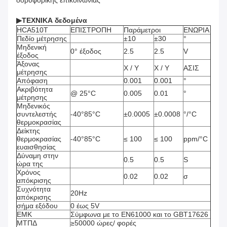
▶
ΤΕΧΝΙΚΑ δεδομένα
HCA510T
ΕΠΙΣΤΡΟΠΗ
Παράμετροι
ΕΝΩΡΙΑ
Πεδίο μέτρησης
±10
±30
°
Μηδενική
0° έξοδος
2.5
2.5
V
έξοδος
Άξονας
Χ / Υ
Χ / Υ
ΑΣΙΣ
μέτρησης
Απόφαση
0.001
0.001
°
Ακριβότητα
@ 25°C
0.005
0.01
°
μέτρησης
Μηδενικός
συντελεστής
-40°85°C
±0.0005
±0.0008
°/°C
θερμοκρασίας
Δείκτης
θερμοκρασίας
-40°85°C
≤ 100
≤ 100
ppm/°C
ευαισθησίας
Δύναμη στην
0.5
0.5
S
ώρα της
Χρόνος
0.02
0.02
σ
απόκρισης
Συχνότητα
20Hz
απόκρισης
σήμα εξόδου
0 έως 5V
ΕΜΚ
Σύμφωνα με το EN61000 και το GBT17626
ΜΤΠΔ
≥50000 ώρες/ φορές