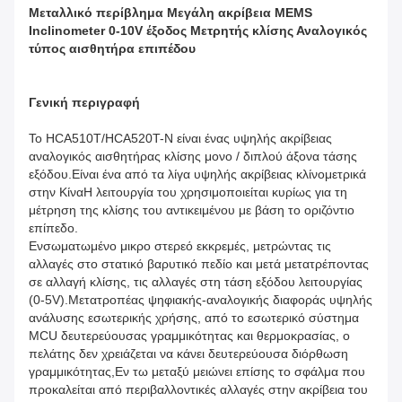
Μεταλλικό περίβλημα Μεγάλη ακρίβεια MEMS
Inclinometer 0-10V έξοδος Μετρητής κλίσης Αναλογικός
τύπος αισθητήρα επιπέδου
Γενική περιγραφή
Το HCA510T/HCA520T-N είναι ένας υψηλής ακρίβειας
αναλογικός αισθητήρας κλίσης μονο / διπλού άξονα τάσης
εξόδου.Είναι ένα από τα λίγα υψηλής ακρίβειας κλίνομετρικά
στην ΚίναΗ λειτουργία του χρησιμοποιείται κυρίως για τη
μέτρηση της κλίσης του αντικειμένου με βάση το οριζόντιο
επίπεδο.
Ενσωματωμένο μικρο στερεό εκκρεμές, μετρώντας τις
αλλαγές στο στατικό βαρυτικό πεδίο και μετά μετατρέποντας
σε αλλαγή κλίσης, τις αλλαγές στη τάση εξόδου λειτουργίας
(0-5V).Μετατροπέας ψηφιακής-αναλογικής διαφοράς υψηλής
ανάλυσης εσωτερικής χρήσης, από το εσωτερικό σύστημα
MCU δευτερεύουσας γραμμικότητας και θερμοκρασίας, ο
πελάτης δεν χρειάζεται να κάνει δευτερεύουσα διόρθωση
γραμμικότητας,Εν τω μεταξύ μειώνει επίσης το σφάλμα που
προκαλείται από περιβαλλοντικές αλλαγές στην ακρίβεια του