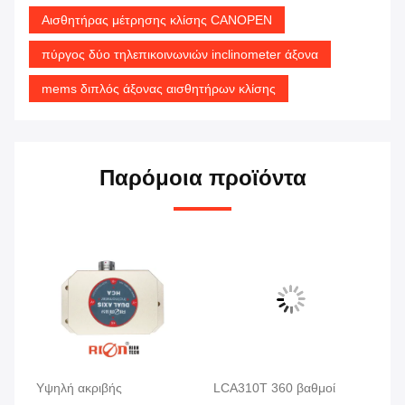
Αισθητήρας μέτρησης κλίσης CANOPEN
πύργος δύο τηλεπικοινωνιών inclinometer άξονα
mems διπλός άξονας αισθητήρων κλίσης
Παρόμοια προϊόντα
Υψηλή ακριβής
LCA310T 360 βαθμοί
10