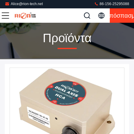
Alice@rion-tech.net
86-156-25295088
Απόσπασ
Προϊόντα