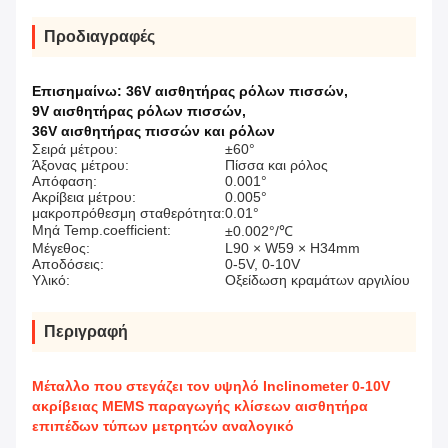
Προδιαγραφές
Επισημαίνω:
36V αισθητήρας ρόλων πισσών
,
9V αισθητήρας ρόλων πισσών
,
36V αισθητήρας πισσών και ρόλων
Σειρά μέτρου:
±60°
Άξονας μέτρου:
Πίσσα και ρόλος
Απόφαση:
0.001°
Ακρίβεια μέτρου:
0.005°
μακροπρόθεσμη σταθερότητα:
0.01°
Μηά Temp.coefficient:
±0.002°/℃
Μέγεθος:
L90 × W59 × H34mm
Αποδόσεις:
0-5V, 0-10V
Υλικό:
Οξείδωση κραμάτων αργιλίου
Περιγραφή
Μέταλλο που στεγάζει τον υψηλό Inclinometer 0-10V
ακρίβειας MEMS παραγωγής κλίσεων αισθητήρα
επιπέδων τύπων μετρητών αναλογικό