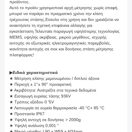
προϊόντος.
Αυτό το προϊόν χρησιμοποιεί αρχή μέτρησης χωρίς επαφή,
μπορεί να παράγει σε πραγματικό χρόνο την κλίση
τρέχουσας στάσης,Εύκολο στη χρήση και δεν χρειάζεται να
ανακτήσετε τη σχετική επιφάνεια αλλαγής για
εγκατάσταση.Τελευταία παραγωγή υψηλότερης τεχνολογίας
MEMS, υψηλής ακρίβειας, μικρού μεγέθους, ισχυρής
αντοχής σε εξωτερικές ηλεκτρομαγνητικές παρεμβολές,
ικανότητα αντοχής σε σοκ και δονήσεις.στάση μέτρησης
πλατφόρμας!
▶
Ειδικά χαρακτηριστικά
★ Μέτρηση κλίσης μεμονωμένου / διπλού άξονα
★ Περιοχή ± 1°± 90° προαιρετική
★ Ακριβότητα: Ανατρέξτε στα τεχνικά δεδομένα
★ Εισαγωγή ευρείας τάσης 936V
★ Τρόπος εξόδου 0 ′5V
★ Λειτουργία σε ευρεία θερμοκρασία -40 °C+ 85 °C
★ Προστασία IP67
★ Υψηλή αντοχή σε δονήσεις > 2000g
★ Υψηλή ανάλυση 0,001 °
★ Μικρό μέγεθος L90 × W59 × H34mm