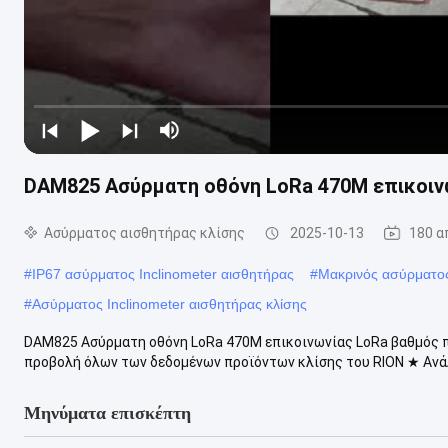
DAM825 Ασύρματη οθόνη LoRa 470M επικοιν
Ασύρματος αισθητήρας κλίσης
2025-10-13
180 α
#
IP67 ασύρματος Inclinometer αισθητήρας
#
Μακρινός ασύρματος
#
Ασύρματος Inclinometer αισθητήρας κλίσης
DAM825 Ασύρματη οθόνη LoRa 470M επικοινωνίας LoRa βαθμός 
προβολή όλων των δεδομένων προϊόντων κλίσης του RION ★ Ανάλυσ
Μηνύματα επισκέπτη