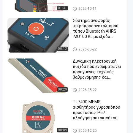
μπαταρία
Υψηλό ψηφιακό Inclinometer
01:31
2025-10-11
ακρίβειας
Σύστημα αναφοράς
μικροπροσανατολισμού
τύπου Bluetooth AHRS
IMU100 BL με έξοδο
δεδομένων αισθητήρων 9
άξων για ρομπότ και
Bluetooth AHRS
00:12
2026-05-22
μηχανοκίνητα οχήματα
Δυναμική ηλεκτρονική
πυξίδα που ενσωματώνει
προηγμένες τεχνικές
βαθμονόμησης και
σύντηξης αισθητήρων
για μετρήσεις
Δυναμική ηλεκτρονική πυξίδ
00:29
2026-05-22
προσανατολισμού
α
TL740D MEMS
αισθητήρας γυροσκόπου
προστασίας IP67
πλοήγηση αυτοκινήτου
Αισθητήρας γυροσκοπίων M
00:09
2025-12-25