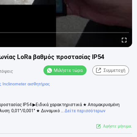
ωνίας LoRa βαθμός προστασίας IP54
Μιλήστε τώρα.
Συμμετοχή
πόψεις
 Inclinometer αισθητήρας
προστασίας IP54 ▶Ειδικά χαρακτηριστικά ★ Απομακρυσμένη
η: 0,01°/0,001° ★ Δυναμικό ...
Δείτε περισσότερων
Αφήστε μήνυμα.