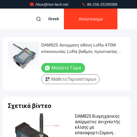
Alice@rion-tech.net
86-156-25295088
Απόσπασμα
Greek
DAM825 Ασύρματη οθόνη LoRa 470M
επικοινωνίας LoRa βαθμός προστασίας
IP54
Μιλήστε Τώρα.
Μάθετε Περισσότερων
Σχετικά βίντεο
DAM825 Βιομηχανικός
ασύρματος ανιχνευτής
κλίσης με
επαναφορτιζόμενη