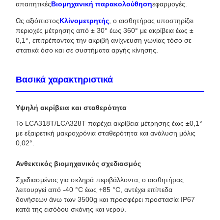
απαιτητικές
Βιομηχανική παρακολούθηση
εφαρμογές.
Ως αξιόπιστος
Κλίνομετρητής
, ο αισθητήρας υποστηρίζει
περιοχές μέτρησης από ± 30° έως 360° με ακρίβεια έως ±
0,1°, επιτρέποντας την ακριβή ανίχνευση γωνίας τόσο σε
στατικά όσο και σε συστήματα αργής κίνησης.
Βασικά χαρακτηριστικά
Υψηλή ακρίβεια και σταθερότητα
Το LCA318T/LCA328T παρέχει ακρίβεια μέτρησης έως ±0,1°
με εξαιρετική μακροχρόνια σταθερότητα και ανάλυση μόλις
0,02°.
Ανθεκτικός βιομηχανικός σχεδιασμός
Σχεδιασμένος για σκληρά περιβάλλοντα, ο αισθητήρας
λειτουργεί από -40 °C έως +85 °C, αντέχει επίπεδα
δονήσεων άνω των 3500g και προσφέρει προστασία IP67
κατά της εισόδου σκόνης και νερού.