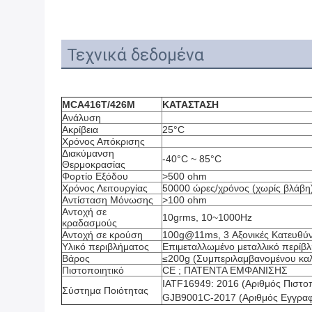
Τεχνικά δεδομένα
MCA416T/426M
ΚΑΤΑΣΤΑΣΗ
Ανάλυση
Ακρίβεια
25°C
Χρόνος Απόκρισης
Διακύμανση
-40°C ~ 85°C
Θερμοκρασίας
Φορτίο Εξόδου
>500 ohm
Χρόνος Λειτουργίας
50000 ώρες/χρόνος (χωρίς βλάβη
Αντίσταση Μόνωσης
>100 ohm
Αντοχή σε
10grms, 10~1000Hz
κραδασμούς
Αντοχή σε κρούση
100g@11ms, 3 Αξονικές Κατευθύνσ
Υλικό περιβλήματος
Επιμεταλλωμένο μεταλλικό περίβ
Βάρος
≤200g (Συμπεριλαμβανομένου κα
Πιστοποιητικό
CE ; ΠΑΤΕΝΤΑ ΕΜΦΑΝΙΣΗΣ
IATF16949: 2016 (Αριθμός Πιστοπ
Σύστημα Ποιότητας
GJB9001C-2017 (Αριθμός Εγγρα