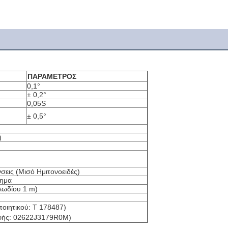
ΠΑΡΑΜΕΤΡΟΣ
0,1°
± 0,2°
0,05S
± 0,5°
)
εις (Μισό Ημιτονοειδές)
λημα
λωδίου 1 m)
οιητικού: T 178487)
φής: 02622J3179R0M)