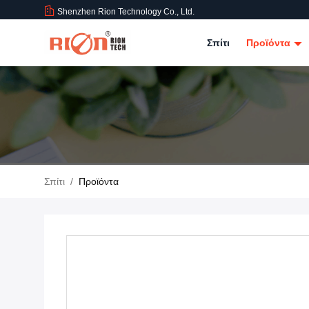
Shenzhen Rion Technology Co., Ltd.
Σπίτι
Προϊόντα
Σπίτι
/
Προϊόντα