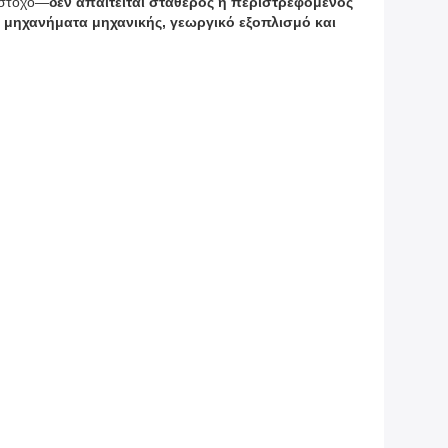
ο στόχο—
δεν απαιτείται σταθερός ή περιστρεφόμενος 
α μηχανήματα μηχανικής, γεωργικό εξοπλισμό και 