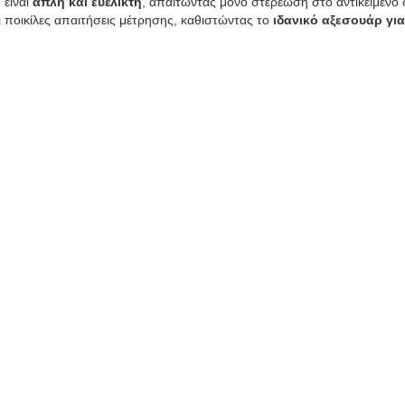
είναι 
απλή και ευέλικτη
, απαιτώντας μόνο στερέωση στο αντικείμεν
 ποικίλες απαιτήσεις μέτρησης, καθιστώντας το 
ιδανικό αξεσουάρ γι