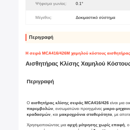
Ψήφισμα γωνίας:
0.1°
Μέγεθος:
Δοκιμαστικό σύστημα
Περιγραφή
Η σειρά MCA416/426M χαμηλού κόστους αισθητήρας
Αισθητήρας Κλίσης Χαμηλού Κόστου
Περιγραφή
Ο 
αισθητήρας κλίσης σειράς MCA416/426
 είναι μια 
παρεμβολών
, ενσωματώνει προηγμένες 
μικρο-μηχανι
κραδασμών
, και 
μακροχρόνια σταθερότητα
, με αποτ
Χρησιμοποιώντας μια 
αρχή μέτρησης χωρίς επαφή