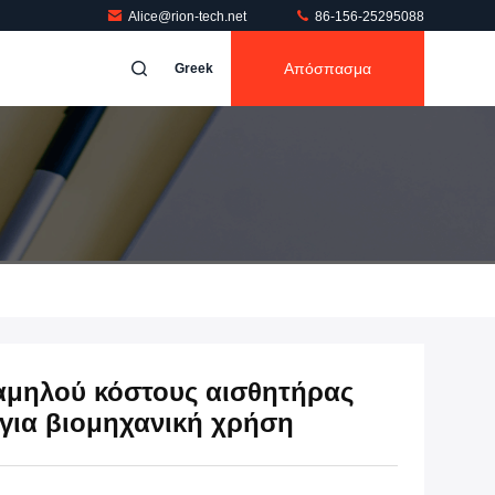
Alice@rion-tech.net
86-156-25295088
Απόσπασμα
Greek
αμηλού κόστους αισθητήρας
για βιομηχανική χρήση