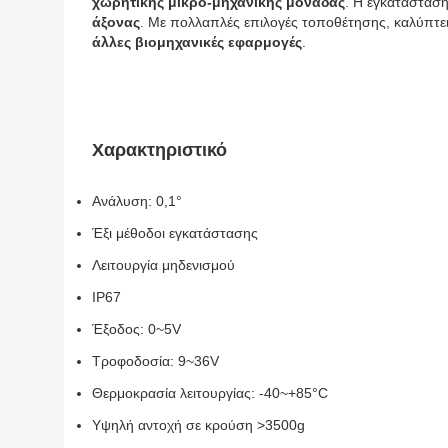
χωρητικής μικρο-μηχανικής μονάδας
. Η εγκατάσταση 
άξονας
. Με πολλαπλές επιλογές τοποθέτησης, καλύπτει
άλλες βιομηχανικές εφαρμογές
.
Χαρακτηριστικό
Ανάλυση: 0,1°
Έξι μέθοδοι εγκατάστασης
Λειτουργία μηδενισμού
IP67
Έξοδος: 0~5V
Τροφοδοσία: 9~36V
Θερμοκρασία λειτουργίας: -40~+85°C
Υψηλή αντοχή σε κρούση >3500g