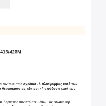
A416/426M
ι τον τελευταίο 
σχεδιασμό πλατφόρμας κατά των 
α θερμοκρασίας
, 
εξαιρετική απόδοση κατά των 
, ο αισθητήρας υπολογίζει γωνίες κλίσης σε πραγματικό χρόνο ανιχνεύοντας βαρυτικές συνιστώσες μέσω μιας εσωτερικής 