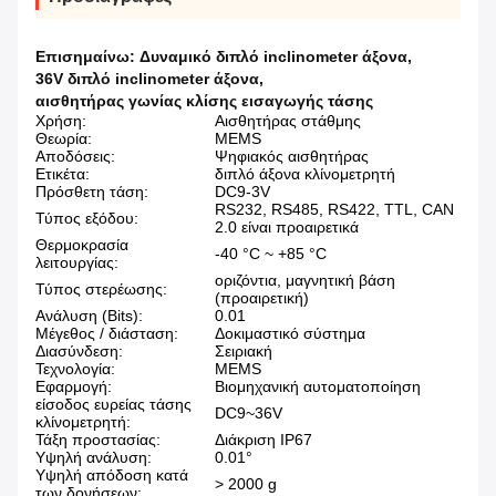
Επισημαίνω:
Δυναμικό διπλό inclinometer άξονα
,
36V διπλό inclinometer άξονα
,
αισθητήρας γωνίας κλίσης εισαγωγής τάσης
Χρήση:
Αισθητήρας στάθμης
Θεωρία:
MEMS
Αποδόσεις:
Ψηφιακός αισθητήρας
Ετικέτα:
διπλό άξονα κλίνομετρητή
Πρόσθετη τάση:
DC9-3V
RS232, RS485, RS422, TTL, CAN
Τύπος εξόδου:
2.0 είναι προαιρετικά
Θερμοκρασία
-40 °C ~ +85 °C
λειτουργίας:
οριζόντια, μαγνητική βάση
Τύπος στερέωσης:
(προαιρετική)
Ανάλυση (Bits):
0.01
Μέγεθος / διάσταση:
Δοκιμαστικό σύστημα
Διασύνδεση:
Σειριακή
Τεχνολογία:
MEMS
Εφαρμογή:
Βιομηχανική αυτοματοποίηση
είσοδος ευρείας τάσης
DC9~36V
κλίνομετρητή:
Τάξη προστασίας:
Διάκριση IP67
Υψηλή ανάλυση:
0.01°
Υψηλή απόδοση κατά
> 2000 g
των δονήσεων: