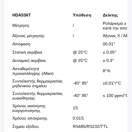
HDA536T
Υπόθεση
Δείκτης
Ρολάρισμα ± 180
Μέτρηση
/
κατά την απενερ
Άξονας μέτρησης
/
Άξονας Χ / Άξον
Απόφαση
00,01°
Στατική ακρίβεια
@ 25°C
± 0,05°
Δυναμική ακρίβεια
@ 25°C
± 0,3°
Ασταθερότητα
8°/h
προκατάληψης (Allan)
Συντελεστής θερμοκρασίας
-40° 85°
±0,01°/°C
μηδενικού σημείου
Συντελεστής θερμοκρασίας
-40° 85°
≤ 100 ppm/°C
ευαισθησίας
Χρόνος εκκίνησης
1S
ενεργοποίησης
Χρόνος απόκρισης
0.01S
Σημείο εξόδου
RS485/RS232/TTL