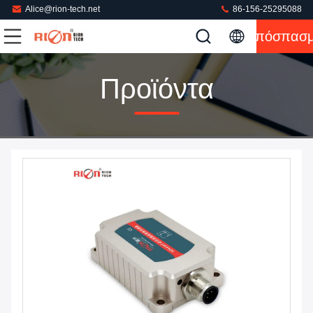
Alice@rion-tech.net
86-156-25295088
Απόσπασ
Προϊόντα