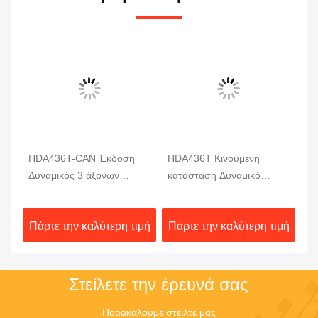
HDA436T-CAN Έκδοση
HDA436T Κινούμενη
H
ή
Δυναμικός 3 άξονων
κατάσταση Δυναμικό
Αν
ς
αισθητήρας κλίσης
κλίνομετρος Μέτρηση
γω
αισθητήρας κίνησης MEMS
γωνίας 3 άξονας Υψηλή
Δυ
ιμή
Πάρτε την καλύτερη τιμή
Πάρτε την καλύτερη τιμή
Πά
αισθητήρας γωνίας
ακρίβεια
μέ
Στείλετε την έρευνά σας
Παρακαλούμε στείλτε μας 