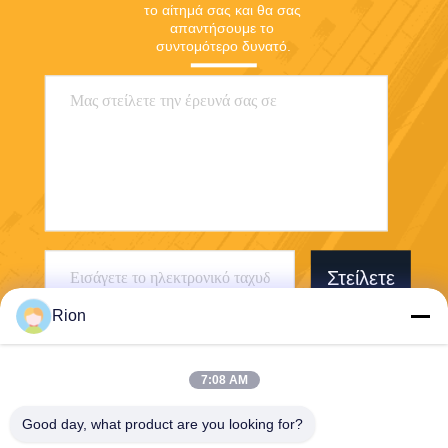
το αίτημά σας και θα σας 
απαντήσουμε το 
συντομότερο δυνατό.
Στείλετε
Rion
7:08 AM
Good day, what product are you looking for?
Shenzhen Rion Technology Co., Ltd.