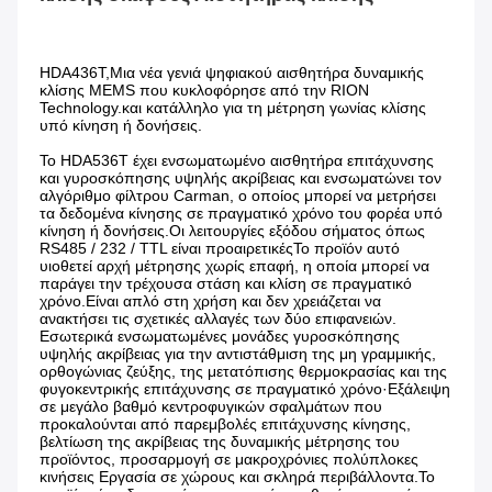
HDA436T,Μια νέα γενιά ψηφιακού αισθητήρα δυναμικής 
κλίσης MEMS που κυκλοφόρησε από την RION 
Technology.και κατάλληλο για τη μέτρηση γωνίας κλίσης 
υπό κίνηση ή δονήσεις.
Το HDA536T έχει ενσωματωμένο αισθητήρα επιτάχυνσης 
και γυροσκόπησης υψηλής ακρίβειας και ενσωματώνει τον 
αλγόριθμο φίλτρου Carman, ο οποίος μπορεί να μετρήσει 
τα δεδομένα κίνησης σε πραγματικό χρόνο του φορέα υπό 
κίνηση ή δονήσεις.Οι λειτουργίες εξόδου σήματος όπως 
RS485 / 232 / TTL είναι προαιρετικέςΤο προϊόν αυτό 
υιοθετεί αρχή μέτρησης χωρίς επαφή, η οποία μπορεί να 
παράγει την τρέχουσα στάση και κλίση σε πραγματικό 
χρόνο.Είναι απλό στη χρήση και δεν χρειάζεται να 
ανακτήσει τις σχετικές αλλαγές των δύο επιφανειών. 
Εσωτερικά ενσωματωμένες μονάδες γυροσκόπησης 
υψηλής ακρίβειας για την αντιστάθμιση της μη γραμμικής, 
ορθογώνιας ζεύξης, της μετατόπισης θερμοκρασίας και της 
φυγοκεντρικής επιτάχυνσης σε πραγματικό χρόνο·Εξάλειψη 
σε μεγάλο βαθμό κεντροφυγικών σφαλμάτων που 
προκαλούνται από παρεμβολές επιτάχυνσης κίνησης, 
βελτίωση της ακρίβειας της δυναμικής μέτρησης του 
προϊόντος, προσαρμογή σε μακροχρόνιες πολύπλοκες 
κινήσεις Εργασία σε χώρους και σκληρά περιβάλλοντα.Το 