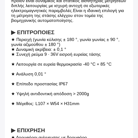
προϊόν είναι δυναμικός και στατικός αισθητήρας μετρήσεων 
διπλής λειτουργίας με ισχυρή αντοχή σε εξωτερικές 
ηλεκτρομαγνητικές παρεμβολές.Είναι η ιδανική επιλογή για 
τη μέτρηση της στάσης ελέγχου στον τομέα της 
βιομηχανικής αυτοματοποίησης.
▶ ΕΠΙΤΡΟΠΟΙΕΣ
★ Περιοχή (γωνία κύλισης ± 180 °, γωνία γωνίας ± 90 °, 
γωνία αζιμούθου ± 180 °)
★ Δυναμική ακρίβεια: ± 0,1 °
★ Συνεχή ρεύμα 9 ∙ 36V εισροή ευρείας τάσης
★ Λειτουργία σε ευρεία θερμοκρασία -40 °C + 85 °C
★ Ανάλυση 0,01 °
★ Επίπεδο προστασίας IP67
★ Υψηλή αντιδοντική απόδοση > 2000g
★ Μέγεθος: L107 × W54 × H31mm
▶ ΕΠΙΧΡΗΣΗ
★ Δορυφόροι ανίχνευσης με δορυφόρο