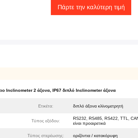
Πάρτε την καλύτερη τιμή
τιο Inclinometer 2 άξονα
,
IP67 διπλό Inclinometer άξονα
Ετικέτα:
διπλό άξονα κλίνομετρητή
RS232, RS485, RS422, TTL, CAN
Τύπος εξόδου:
είναι προαιρετικά
Τύπος στερέωσης:
οριζόντια / κατακόρυφη