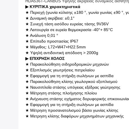
HDA536T-CANBUS Υψηλής ακρίβειας δυναμικός αισθητήρ
▶ ΚΥΡΙΤΙΚΑ χαρακτηριστικά
★ Περιοχή (γωνία κύλισης ±180 °, γωνία γωνίας ±90 °, γ
★ Δυναμική ακρίβεια: ±0,1°
★ Συνεχή τάση εισόδου ευρείας τάσης 9V36V
★ Λειτουργία σε ευρεία θερμοκρασία -40°+ 85°C
★ Ανάλυση 0,01 °
★ Επίπεδο προστασίας IP67
★ Μέγεθος: L72×W47×H22.5mm
★ Υψηλή αντιδοντική απόδοση > 2000g
▶ ΕΠΙΧΡΗΣΗ
ΧΟΛΟΣ
★ Παρακολούθηση σιδηροδρομικών μηχανών
★ Εξοπλισμός γεωτρήσεις πετρελαίου
★ Εφαρμογή για τη στήριξη σωλήνων με ασπίδα
★ Παρακολούθηση κλίσης γεωλογικού εξοπλισμού
★ Ναυσιπλοΐα στάσης υπόγειας εξέδρας γεώτρησης
★ Μέτρηση στάσης πλοήγησης πλοίου
★ Ανίχνευση στάσης οχήματος δορυφορικής επικοινωνία
★ Εφαρμογή για τη στήριξη σωλήνων με ασπίδα
★ Μέτρηση προσανατολισμού βάσει γωνίας κλίσης
★ Μετρηση κλίσης διαφόρων μηχανημάτων μηχανικής