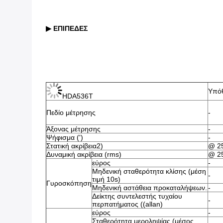
▶ ΕΠΙΠΕΔΕΣ
Υπό
HDA536T
Πεδίο μέτρησης
-
Άξονας μέτρησης
-
Ψήφισμα (')
-
Στατική ακρίβεια2)
@ 2
Δυναμική ακρίβεια (rms)
@ 2
εύρος
-
Μηδενική σταθερότητα κλίσης (μέση 
-
τιμή 10s)
Γυροσκόπηση
Μηδενική αστάθεια προκαταλήψεων.
-
Δείκτης συντελεστής τυχαίου 
-
περπατήματος ((allan)
εύρος
-
Σταθερότητα μεροληψίας (μέσος 