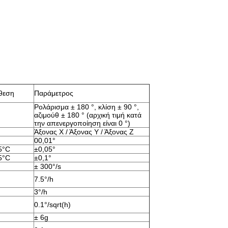
θεση
Παράμετρος
Ρολάρισμα ± 180 °, κλίση ± 90 °, 
αζιμούθ ± 180 ° (αρχική τιμή κατά 
την απενεργοποίηση είναι 0 °)
Άξονας Χ / Άξονας Υ / Άξονας Ζ
00,01°
5°C
±0,05°
5°C
±0,1°
± 300°/s
7.5°/h
3°/h
0.1°/sqrt(h)
± 6g