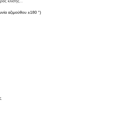
ας κλίσης...
ωνία αζιμούθου ±180 °)
ς