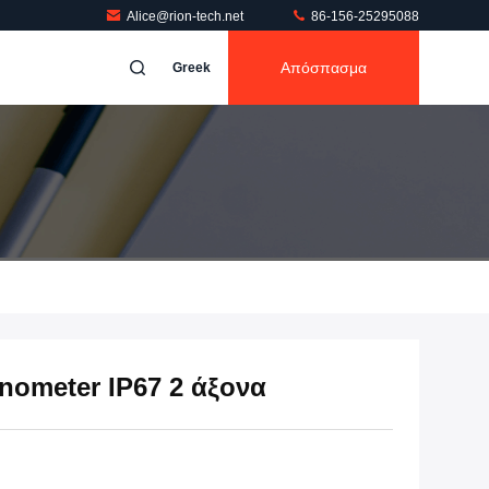
Alice@rion-tech.net
86-156-25295088
Απόσπασμα
Greek
inometer IP67 2 άξονα