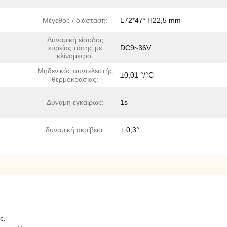
Μέγεθος / διάσταση:
L72*47* H22,5 mm
Δυναμική είσοδος
ευρείας τάσης με
DC9~36V
κλίνομετρο:
Μηδενικός συντελεστής
±0,01 °/°C
θερμοκρασίας:
Δύναμη εγκαίρως:
1s
δυναμική ακρίβεια:
± 0,3°
ς.