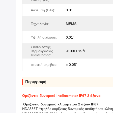
λειτουργίας:
Ανάλυση (Bits):
0.01
Τεχνολογία:
MEMS
Υψηλή ανάλυση:
0.01°
Συντελεστής
θερμοκρασίας
≤100PPM/℃
ευαισθησίας:
στατική ακρίβεια:
± 0,05°
Περιγραφή
Οριζόντιο δυναμικό Inclinometer IP67 2 άξονα
Οριζόντιο δυναμικό κλίμαμετρο 2 άξων IP67
HDA536T Υψηλής ακρίβειας δυναμικός αισθητήρας κλίση