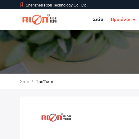
Shenzhen Rion Technology Co., Ltd.
Σπίτι
Προϊόντα
Σπίτι
/
Προϊόντα