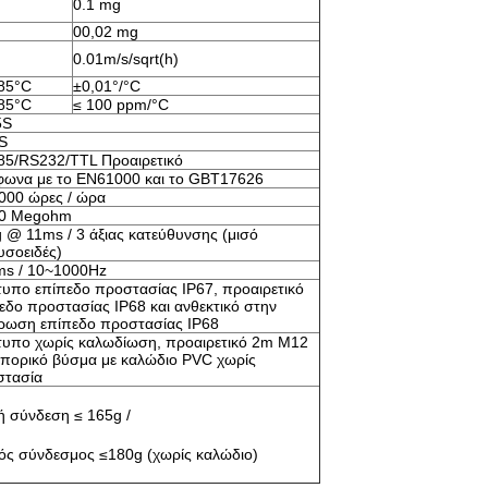
0.1 mg
00,02 mg
0.01m/s/sqrt(h)
85°C
±0,01°/°C
85°C
≤ 100 ppm/°C
5S
S
5/RS232/TTL Προαιρετικό
ωνα με το EN61000 και το GBT17626
000 ώρες / ώρα
00 Megohm
 @ 11ms / 3 άξιας κατεύθυνσης (μισό 
υσοειδές)
ms / 10~1000Hz
υπο επίπεδο προστασίας IP67, προαιρετικό 
εδο προστασίας IP68 και ανθεκτικό στην 
ρωση επίπεδο προστασίας IP68
υπο χωρίς καλωδίωση, προαιρετικό 2m M12 
πορικό βύσμα με καλώδιο PVC χωρίς 
στασία
 σύνδεση ≤ 165g /
ός σύνδεσμος ≤180g (χωρίς καλώδιο)