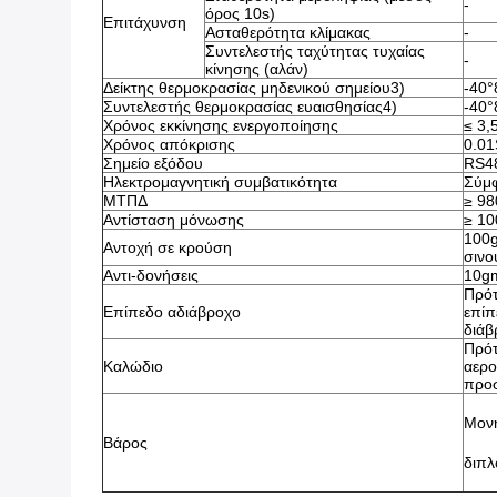
-
όρος 10s)
Επιτάχυνση
Ασταθερότητα κλίμακας
-
Συντελεστής ταχύτητας τυχαίας 
-
κίνησης (αλάν)
Δείκτης θερμοκρασίας μηδενικού σημείου3)
-40°
Συντελεστής θερμοκρασίας ευαισθησίας4)
-40°
Χρόνος εκκίνησης ενεργοποίησης
≤ 3,
Χρόνος απόκρισης
0.01
Σημείο εξόδου
RS48
Ηλεκτρομαγνητική συμβατικότητα
Σύμφ
ΜΤΠΔ
≥ 98
Αντίσταση μόνωσης
≥ 1
100g
Αντοχή σε κρούση
σινο
Αντι-δονήσεις
10g
Πρότ
Επίπεδο αδιάβροχο
επίπ
διάβ
Πρότ
Καλώδιο
αερο
προ
Μονή
Βάρος
διπλ