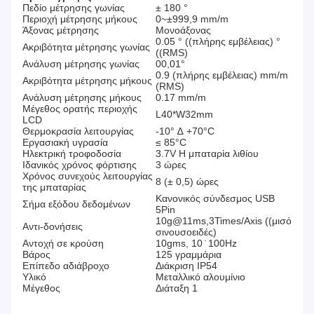
Πεδίο μέτρησης γωνίας
± 180 °
Περιοχή μέτρησης μήκους
0~±999,9 mm/m
Άξονας μέτρησης
Μονοάξονας
0.05 ° ((πλήρης εμβέλειας) °
Ακριβότητα μέτρησης γωνίας
((RMS)
Ανάλυση μέτρησης γωνίας
00,01°
0.9 (πλήρης εμβέλειας) mm/m
Ακριβότητα μέτρησης μήκους
(RMS)
Ανάλυση μέτρησης μήκους
0.17 mm/m
Μέγεθος ορατής περιοχής
L40*W32mm
LCD
Θερμοκρασία λειτουργίας
-10° ∆ +70°C
Εργασιακή υγρασία
≤ 85°C
Ηλεκτρική τροφοδοσία
3.7V Η μπαταρία λιθίου
Ιδανικός χρόνος φόρτισης
3 ώρες
Χρόνος συνεχούς λειτουργίας
8 (± 0,5) ώρες
της μπαταρίας
Κανονικός σύνδεσμος USB
Σήμα εξόδου δεδομένων
5Pin
10g@11ms,3Times/Axis ((μισό
Αντι-δονήσεις
σινουσοειδές)
Αντοχή σε κρούση
10gms, 10 ̇ 100Hz
Βάρος
125 γραμμάρια
Επίπεδο αδιάβροχο
Διάκριση IP54
Υλικό
Μεταλλικό αλουμίνιο
Μέγεθος
Διάταξη 1