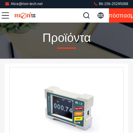
Alice@rion-tech.net
86-156-25295088
Απόσπασ
Προϊόντα