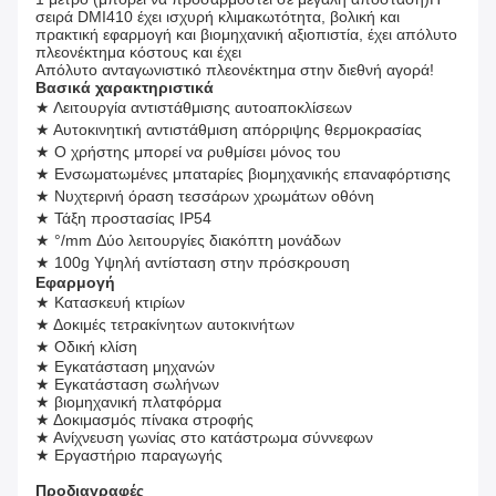
σειρά DMI410 έχει ισχυρή κλιμακωτότητα, βολική και
πρακτική εφαρμογή και βιομηχανική αξιοπιστία, έχει απόλυτο
πλεονέκτημα κόστους και έχει
Απόλυτο ανταγωνιστικό πλεονέκτημα στην διεθνή αγορά!
Βασικά χαρακτηριστικά
★ Λειτουργία αντιστάθμισης αυτοαποκλίσεων
★ Αυτοκινητική αντιστάθμιση απόρριψης θερμοκρασίας
★ Ο χρήστης μπορεί να ρυθμίσει μόνος του
★ Ενσωματωμένες μπαταρίες βιομηχανικής επαναφόρτισης
★ Νυχτερινή όραση τεσσάρων χρωμάτων οθόνη
★ Τάξη προστασίας IP54
★ °/mm Δύο λειτουργίες διακόπτη μονάδων
★ 100g Υψηλή αντίσταση στην πρόσκρουση
Εφαρμογή
★ Κατασκευή κτιρίων
★ Δοκιμές τετρακίνητων αυτοκινήτων
★ Οδική κλίση
★ Εγκατάσταση μηχανών
★ Εγκατάσταση σωλήνων
★ βιομηχανική πλατφόρμα
★ Δοκιμασμός πίνακα στροφής
★ Ανίχνευση γωνίας στο κατάστρωμα σύννεφων
★ Εργαστήριο παραγωγής
Προδιαγραφές