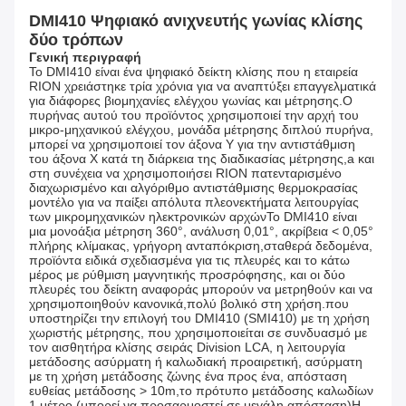
DMI410 Ψηφιακό ανιχνευτής γωνίας κλίσης
δύο τρόπων
Γενική περιγραφή
Το DMI410 είναι ένα ψηφιακό δείκτη κλίσης που η εταιρεία
RION χρειάστηκε τρία χρόνια για να αναπτύξει επαγγελματικά
για διάφορες βιομηχανίες ελέγχου γωνίας και μέτρησης.Ο
πυρήνας αυτού του προϊόντος χρησιμοποιεί την αρχή του
μικρο-μηχανικού ελέγχου, μονάδα μέτρησης διπλού πυρήνα,
μπορεί να χρησιμοποιεί τον άξονα Y για την αντιστάθμιση
του άξονα X κατά τη διάρκεια της διαδικασίας μέτρησης,a και
στη συνέχεια να χρησιμοποιήσει RION πατενταρισμένο
διαχωρισμένο και αλγόριθμο αντιστάθμισης θερμοκρασίας
μοντέλο για να παίξει απόλυτα πλεονεκτήματα λειτουργίας
των μικρομηχανικών ηλεκτρονικών αρχώνΤο DMI410 είναι
μια μονοάξια μέτρηση 360°, ανάλυση 0,01°, ακρίβεια < 0,05°
πλήρης κλίμακας, γρήγορη ανταπόκριση,σταθερά δεδομένα,
προϊόντα ειδικά σχεδιασμένα για τις πλευρές και το κάτω
μέρος με ρύθμιση μαγνητικής προσρόφησης, και οι δύο
πλευρές του δείκτη αναφοράς μπορούν να μετρηθούν και να
χρησιμοποιηθούν κανονικά,πολύ βολικό στη χρήση.που
υποστηρίζει την επιλογή του DMI410 (SMI410) με τη χρήση
χωριστής μέτρησης, που χρησιμοποιείται σε συνδυασμό με
τον αισθητήρα κλίσης σειράς Division LCA, η λειτουργία
μετάδοσης ασύρματη ή καλωδιακή προαιρετική, ασύρματη
με τη χρήση μετάδοσης ζώνης ένα προς ένα, απόσταση
ευθείας μετάδοσης > 10m,το πρότυπο μετάδοσης καλωδίων
1 μέτρο (μπορεί να προσαρμοστεί σε μεγάλη απόσταση)Η