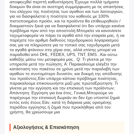
αποφευχθεί περιττή καθυστέρηση.Έχουμε πολλά τμήματα
δοκιμών θα είναι σε αυστηρή συμμόρφωση με τις απαιτήσεις
του ελέγχου της ποιότητας των αγαθών και των λειτουργιών,
για να διασφαλιστεί η ποιότητα του καθενός με 100%
πιστοποιημένο προϊόν, και τα προϊόντα θα επιθεωρηθούν /
δοκιμαστούν ξανά για να διασφαλιστεί ότι δεν υπάρχει κανένα
πρόβλημα πριν από την αποστολή.Μπορείτε να κανονίσετε
ταχυμεταφορέα να πάρει τα αγαθά από την εταιρεία μας, ή να
παρέχετε τον αριθμό διεθνούς ταχυδρομικού λογαριασμού
σας για να πληρώσετε για το τοπικό σας ταχυδρομείο μετά
τα αγαθά φτάνουν στα χέρια σας, αλλά επίσης μπορεί να
παραδοθεί από DHL, FEDEX, UPS, TNT, EMS...Και ούτω
καθεξής μέσω του μεταφορέα μας.. Q: Τι γίνεται με την
υπηρεσία μετά την πώληση; A: Παρακαλούμε ελέγξτε την
κατάσταση του πακέτου σε χρόνο μετά την παραλαβή των
αγαθών το συντομότερο δυνατόν, και δοκιμή της απόδοσης
του προϊόντος,Εάν υπάρχει κάποιο πρόβλημα ποιότητας,
παρακαλούμε επικοινωνήστε μαζί μας πρώταΕρώτηση: Τι
γίνεται με την εγγύηση και την επισκευή των προϊόντων;
Απάντηση: Εγγύηση για ένα έτος, Γενικά,Μπορούμε να
παρέχουμε την επισκευή δωρεάν αν δεν έχει υποστεί ζημιά
εντός ενός έτους.Εάν, κατά τη διάρκεια μιας ορισμένης
περιόδου εγγύησης ή ζημιά που προκλήθηκε από τον
χρήστη, θα χρεώσουμε μια
Αξιολογήσεις & Επισκόπηση