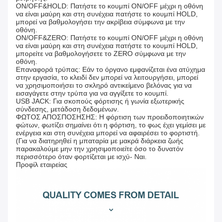
ON/OFF&HOLD: Πατήστε το κουμπί ON/OFF μέχρι η οθόνη
να είναι μαύρη και στη συνέχεια πατήστε το κουμπί HOLD,
μπορεί να βαθμολογήσει την ακρίβεια σύμφωνα με την
οθόνη.
ON/OFF&ZERO: Πατήστε το κουμπί ON/OFF μέχρι η οθόνη
να είναι μαύρη και στη συνέχεια πατήστε το κουμπί HOLD,
μπορείτε να βαθμολογήσετε το ZERO σύμφωνα με την
οθόνη.
Επαναφορά τρύπας: Εάν το όργανο εμφανίζεται ένα ατύχημα
στην εργασία, το κλειδί δεν μπορεί να λειτουργήσει, μπορεί
να χρησιμοποιήσει το σκληρό αντικείμενο βελόνας για να
εισαγάγετε στην τρύπα για να αγγίξετε το κουμπί.
USB JACK: Για σκοπούς φόρτισης ή γωνία εξωτερικής
σύνδεσης, μετάδοση δεδομένων.
ΦΩΤΟΣ ΑΠΟΣΠΟΣΗΣΗΣ: Η φόρτιση των προειδοποιητικών
φώτων, φωτίζει σημαίνει ότι η φόρτιση, το φως έχει γεμίσει με
ενέργεια και στη συνέχεια μπορεί να αφαιρέσει το φορτιστή.
(Για να διατηρηθεί η μπαταρία με μακρά διάρκεια ζωής
παρακαλούμε μην την χρησιμοποιείτε όσο το δυνατόν
περισσότερο όταν φορτίζεται με ισχύ- Ναι.
Προφίλ εταιρείας