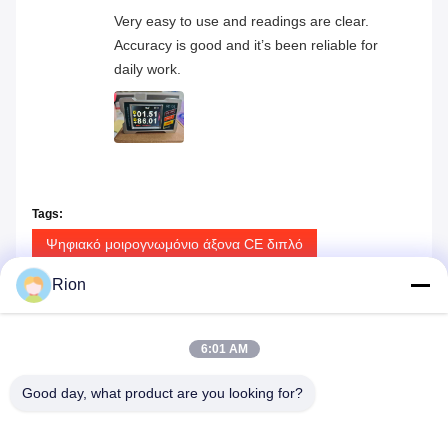
Very easy to use and readings are clear.
Accuracy is good and it’s been reliable for
daily work.
Tags:
Ψηφιακό μοιρογνωμόνιο άξονα CE διπλό
μαγνητικός ψηφιακός μετρητής γωνίας
Rion
2 ψηφιακός δείκτης γωνίας άξονα
6:01 AM
Good day, what product are you looking for?
Παρόμοια προϊόντα