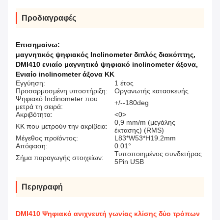
Προδιαγραφές
Επισημαίνω:
μαγνητικός ψηφιακός Inclinometer διπλός διακόπτης
,
DMI410 ενιαίο μαγνητικό ψηφιακό inclinometer άξονα
,
Ενιαίο inclinometer άξονα ΚΚ
Εγγύηση:
1 έτος
Προσαρμοσμένη υποστήριξη:
Οργανωτής κατασκευής
Ψηφιακό Inclinometer που
+/--180deg
μετρά τη σειρά:
Ακριβότητα:
<0>
0,9 mm/m (μεγάλης
ΚΚ που μετρούν την ακρίβεια:
έκτασης) (RMS)
Μέγεθος προϊόντος:
L83*W53*H19.2mm
Απόφαση:
0.01°
Τυποποιημένος συνδετήρας
Σήμα παραγωγής στοιχείων:
5Pin USB
Περιγραφή
DMI410 Ψηφιακό ανιχνευτή γωνίας κλίσης δύο τρόπων