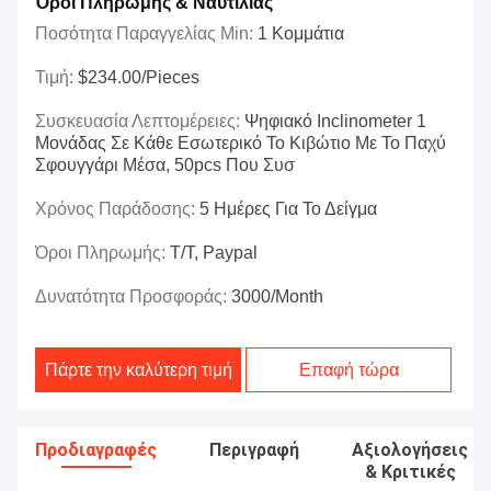
Όροι Πληρωμής & Ναυτιλίας
Ποσότητα Παραγγελίας Min:
1 Κομμάτια
Τιμή:
$234.00/Pieces
Συσκευασία Λεπτομέρειες:
Ψηφιακό Inclinometer 1
Μονάδας Σε Κάθε Εσωτερικό Το Κιβώτιο Με Το Παχύ
Σφουγγάρι Μέσα, 50pcs Που Συσ
Χρόνος Παράδοσης:
5 Ημέρες Για Το Δείγμα
Όροι Πληρωμής:
T/T, Paypal
Δυνατότητα Προσφοράς:
3000/month
Πάρτε την καλύτερη τιμή
Επαφή τώρα
Προδιαγραφές
Περιγραφή
Αξιολογήσεις
& Κριτικές