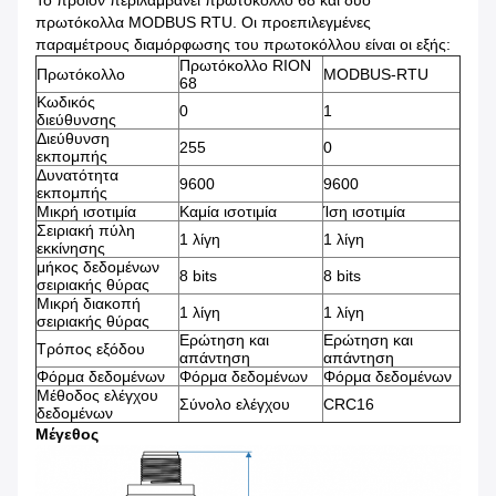
Το προϊόν περιλαμβάνει πρωτόκολλο 68 και δύο
πρωτόκολλα MODBUS RTU. Οι προεπιλεγμένες
παραμέτρους διαμόρφωσης του πρωτοκόλλου είναι οι εξής:
Πρωτόκολλο RION
Πρωτόκολλο
MODBUS-RTU
68
Κωδικός
0
1
διεύθυνσης
Διεύθυνση
255
0
εκπομπής
Δυνατότητα
9600
9600
εκπομπής
Μικρή ισοτιμία
Καμία ισοτιμία
Ίση ισοτιμία
Σειριακή πύλη
1 λίγη
1 λίγη
εκκίνησης
μήκος δεδομένων
8 bits
8 bits
σειριακής θύρας
Μικρή διακοπή
1 λίγη
1 λίγη
σειριακής θύρας
Ερώτηση και
Ερώτηση και
Τρόπος εξόδου
απάντηση
απάντηση
Φόρμα δεδομένων
Φόρμα δεδομένων
Φόρμα δεδομένων
Μέθοδος ελέγχου
Σύνολο ελέγχου
CRC16
δεδομένων
Μέγεθος