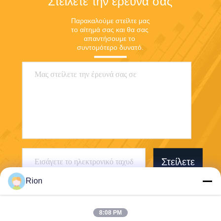
Στείλετε την έρευνά σας
Παρακαλούμε στείλτε μας 
το αίτημά σας και θα σας 
απαντήσουμε το 
συντομότερο δυνατό.
Στείλετε
Rion
8:08 PM