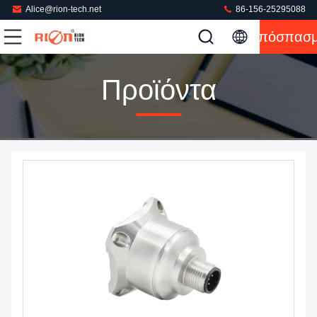
Alice@rion-tech.net
86-156-25295088
Απόσπασ
Προϊόντα