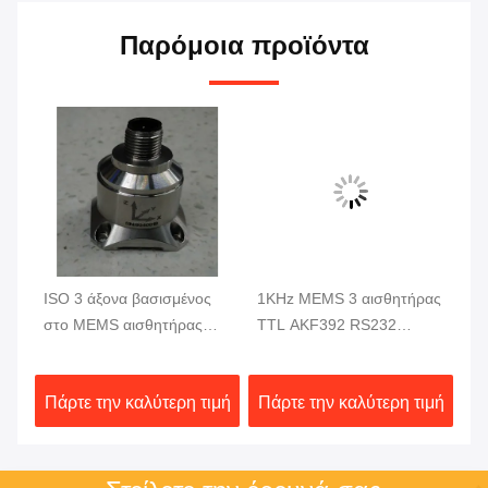
Παρόμοια προϊόντα
ISO 3 άξονα βασισμένος
1KHz MEMS 3 αισθητήρας
A
στο MEMS αισθητήρας
TTL AKF392 RS232
βα
0G
δόνησης επιταχυμέτρων
επιταχυμέτρων άξονα
3 
60mA μαγνητικός
δο
ιμή
Πάρτε την καλύτερη τιμή
Πάρτε την καλύτερη τιμή
Πά
α