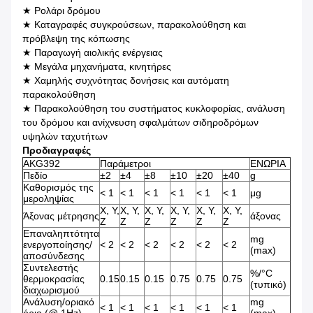
★ Ρολάρι δρόμου
★ Καταγραφές συγκρούσεων, παρακολούθηση και
πρόβλεψη της κόπωσης
★ Παραγωγή αιολικής ενέργειας
★ Μεγάλα μηχανήματα, κινητήρες
★ Χαμηλής συχνότητας δονήσεις και αυτόματη
παρακολούθηση
★ Παρακολούθηση του συστήματος κυκλοφορίας, ανάλυση
του δρόμου και ανίχνευση σφαλμάτων σιδηροδρόμων
υψηλών ταχυτήτων
Προδιαγραφές
AKG392
Παράμετροι
ΕΝΩΡΙΑ
Πεδίο
±2
±4
±8
±10
±20
±40
g
Καθορισμός της
< 1
< 1
< 1
< 1
< 1
< 1
μg
μεροληψίας
Χ, Υ,
Χ, Υ,
Χ, Υ,
Χ, Υ,
Χ, Υ,
Χ, Υ,
Άξονας μέτρησης
άξονας
Ζ
Ζ
Ζ
Ζ
Ζ
Ζ
Επαναληπτότητα
mg
ενεργοποίησης/
< 2
< 2
< 2
< 2
< 2
< 2
(max)
αποσύνδεσης
Συντελεστής
%/°C
θερμοκρασίας
0.15
0.15
0.15
0.75
0.75
0.75
(τυπικό)
διαχωρισμού
Ανάλυση/οριακό
mg
< 1
< 1
< 1
< 1
< 1
< 1