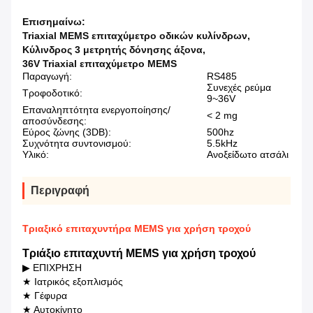
Επισημαίνω:
Triaxial MEMS επιταχύμετρο οδικών κυλίνδρων
,
Κύλινδρος 3 μετρητής δόνησης άξονα
,
36V Triaxial επιταχύμετρο MEMS
Παραγωγή:
RS485
Συνεχές ρεύμα
Τροφοδοτικό:
9~36V
Επαναληπτότητα ενεργοποίησης/
< 2 mg
αποσύνδεσης:
Εύρος ζώνης (3DB):
500hz
Συχνότητα συντονισμού:
5.5kHz
Υλικό:
Ανοξείδωτο ατσάλι
Περιγραφή
Τριαξικό επιταχυντήρα MEMS για χρήση τροχού
Τριάξιο επιταχυντή MEMS για χρήση τροχού
▶ ΕΠΙΧΡΗΣΗ
★ Ιατρικός εξοπλισμός
★ Γέφυρα
★ Αυτοκίνητο