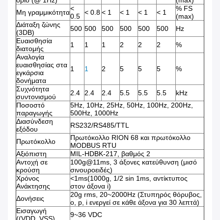
όριο (@ 1Hz)
(max)
<
% FS
Μη γραμμικότητα
< 0.8
< 1
< 1
< 1
< 1
0.5
(max)
Διάταξη ζώνης
500
500
500
500
500
500
Hz
(3DB)
Ευαισθησία
1
1
1
2
2
2
%
διατομής
Αναλογία
ευαισθησίας στα
1
1
2
5
5
5
%
εγκάρσια
δονήματα
Συχνότητα
2.4
2.4
2.4
5.5
5.5
5.5
kHz
συντονισμού
Ποσοστό
5Hz, 10Hz, 25Hz, 50Hz, 100Hz, 200Hz,
παραγωγής
500Hz, 1000Hz
Διασύνδεση
RS232/RS485/TTL
εξόδου
Πρωτόκολλο RION 68 και πρωτόκολλο
Πρωτόκολλο
MODBUS RTU
Αξιόπιστη
MIL-HDBK-217, βαθμός 2
Αντοχή σε
100g@11ms, 3 άξονες κατεύθυνση (μισό
κρούση
σινουροειδές)
Χρόνος
<1ms(1000g, 1/2 sin 1ms, αντίκτυπος
Ανάκτησης
στον άξονα i)
20g rms, 20~2000Hz (Στυπηρός θόρυβος,
Δονήσεις
o, p, i ενεργεί σε κάθε άξονα για 30 λεπτά)
Εισαγωγή
9~36 VDC
((VDD_VSS)