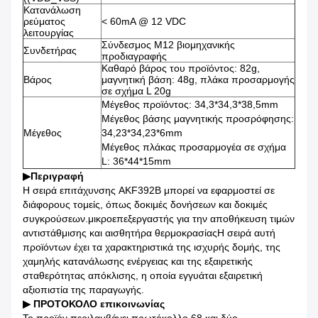
Κατανάλωση
ρεύματος
< 60mA @ 12 VDC
λειτουργίας
Σύνδεσμος M12 βιομηχανικής
Συνδετήρας
προδιαγραφής
Καθαρό βάρος του προϊόντος: 82g,
Βάρος
μαγνητική βάση: 48g, πλάκα προσαρμογής
σε σχήμα L 20g
Μέγεθος προϊόντος: 34,3*34,3*38,5mm
Μέγεθος βάσης μαγνητικής προσρόφησης:
Μέγεθος
34,23*34,23*6mm
Μέγεθος πλάκας προσαρμογέα σε σχήμα
L: 36*44*15mm
▶Περιγραφή
Η σειρά επιτάχυνσης AKF392B μπορεί να εφαρμοστεί σε
διάφορους τομείς, όπως δοκιμές δονήσεων και δοκιμές
συγκρούσεων.μικροεπεξεργαστής για την αποθήκευση τιμών
αντιστάθμισης και αισθητήρα θερμοκρασίαςΗ σειρά αυτή
προϊόντων έχει τα χαρακτηριστικά της ισχυρής δομής, της
χαμηλής κατανάλωσης ενέργειας και της εξαιρετικής
σταθερότητας απόκλισης, η οποία εγγυάται εξαιρετική
αξιοπιστία της παραγωγής.
▶ ΠΡΟΤΟΚΟΛΟ επικοινωνίας