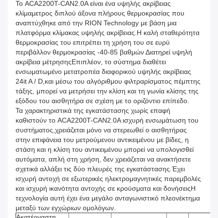
Το ACA2200T-CAN2.0A είναι ένα υψηλής ακρίβειας
κλίμαμετρος διπλού άξονα πλήρους θερμοκρασίας που
αναπτύχθηκε από την RION Technology με βάση μια
πλατφόρμα κλίμακας υψηλής ακρίβειας.Η καλή σταθερότητα
θερμοκρασίας του επιτρέπει τη χρήση του σε ευρύ
περιβάλλον θερμοκρασίας -40-85 βαθμών Διατηρεί υψηλή
ακρίβεια μέτρησηςΕπιπλέον, το σύστημα διαθέτει
ενσωματωμένο μετατροπέα διαφορικού υψηλής ακρίβειας
24it A / D,και μέσω του αλγόριθμου φιλτραρίσματος πέμπτης
τάξης, μπορεί να μετρήσει την κλίση και τη γωνία κλίσης της
εξόδου του αισθητήρα σε σχέση με το οριζόντιο επίπεδο.
Τα χαρακτηριστικά της εγκατάστασης χωρίς επαφή
καθιστούν το ACA2200T-CAN2.0A ισχυρή ενσωμάτωση του
συστήματος,χρειάζεται μόνο να στερεωθεί ο αισθητήρας
στην επιφάνεια του μετρούμενου αντικειμένου με βίδες, η
στάση και η κλίση του αντικειμένου μπορεί να υπολογισθεί
αυτόματα, απλή στη χρήση, δεν χρειάζεται να ανακτήσετε
σχετικά αλλάξει τις δύο πλευρές της εγκατάστασης.Έχει
ισχυρή αντοχή σε εξωτερικές ηλεκτρομαγνητικές παρεμβολές
και ισχυρή ικανότητα αντοχής σε κρούσματα και δονήσειςΗ
τεχνολογία αυτή έχει ένα μεγάλο ανταγωνιστικό πλεονέκτημα
μεταξύ των εγχώριων ομολόγων.
Ακατέργαστη