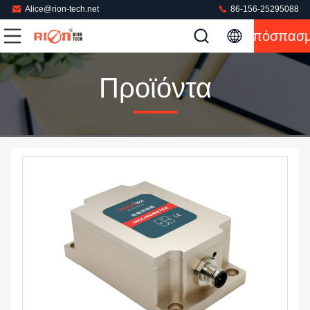
Alice@rion-tech.net
86-156-25295088
Απόσπασ
Προϊόντα