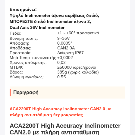
Επισημαίνω:
Υψηλό Inclinometer άξονα ακρίβειας διπλό
,
ΜΠΟΡΕΣΤΕ διπλό Inclinometer άξονα 2
,
Dual Axis 36V Inclinometer
±1～±60° προαιρετικά
Πεδίο:
Δύναμη τάσης:
9~36V
Απόφαση:
0.0005°
Αποδόσεις:
CAN2.0A
Προστασία:
Διάκριση IP67
Μηά Temp. συντελεστής:
±0,0002
Χρόνος απόκρισης:
0,02
ΜΤΒΦ:
≥50000 ώρες/χρόνοι
Βάρος:
385g (χωρίς καλώδιο)
Δύναμη εγκαίρως:
0.5S
Περιγραφή
ACA2200T High Accuracy Inclinometer CAN2.0 με
πλήρη αντιστάθμιση θερμοκρασίας
ACA2200T High Accuracy Inclinometer
CAN2.0 με πλήρη αντιστάθμιση