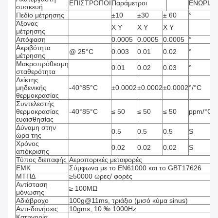
ΕΠΙΣΤΡΟΠΟΙ
Παράμετροι
ΕΝΩΡΙΑ
συσκευή
Πεδίο μέτρησης
±10
±30
± 60
°
Άξονας
Χ Y
Χ Y
Χ Y
μέτρησης
Απόφαση
0.0005
0.0005
0.0005
°
Ακριβότητα
@ 25°C
0.003
0.01
0.02
°
μέτρησης
Μακροπρόθεσμη
0.01
0.02
0.03
°
σταθερότητα
Δείκτης
μηδενικής
-40°85°C
±0.0002
±0.0002
±0.0002
°/°C
θερμοκρασίας
Συντελεστής
θερμοκρασίας
-40°85°C
≤ 50
≤ 50
≤ 50
ppm/°C
ευαισθησίας
Δύναμη στην
0.5
0.5
0.5
S
ώρα της
Χρόνος
0.02
0.02
0.02
S
απόκρισης
Τύπος διεπαφής
Αεροπορικές μεταφορές
ΕΜΚ
Σύμφωνα με το EN61000 και το GBT17626
ΜΤΠΔ
≥50000 ώρες/ φορές
Αντίσταση
≥ 100MΩ
μόνωσης
Αδιάβροχο
100g@11ms, τριάξιο (μισό κύμα sinus)
Αντι-δονήσεις
10gms, 10 ‰ 1000Hz
Κατηγορία