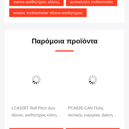
mems αισθητήρας κλίσης
αυτοκίνητο inclinometer
ενιαίος inclinometer άξονα αισθητήρας
Παρόμοια προϊόντα
LCA328T Roll Pitch Δύο
PCA826-CAN Πύλη
HC
λό
άξονες αισθητήρας κλίσης
αιολικής ενέργειας Δείκτης
αι
σε πραγματικό χρόνο
γωνίας κλίσης IP67
αυ
έξοδος ψηφιακό μετρητή
Αδιάβροχη για
αρ