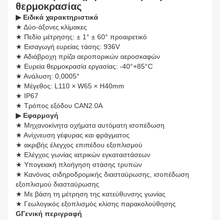
θερμοκρασίας
▶
Ειδικά χαρακτηριστικά
★ Δύο-άξονες κλίμακες
★ Πεδίο μέτρησης: ± 1° ± 60° προαιρετικό
★ Εισαγωγή ευρείας τάσης: 936V
★ Αδιάβροχη πρίζα αεροπορικών αεροσκαφών
★ Ευρεία θερμοκρασία εργασίας: -40°+85°C
★ Ανάλυση: 0,0005°
★ Μέγεθος: L110 × W65 × H40mm
★ IP67
★ Τρόπος εξόδου CAN2.0A
▶
Εφαρμογή
★ Μηχανοκίνητα οχήματα αυτόματη ισοπέδωση
★ Ανίχνευση γέφυρας και φράγματος
★ ακριβής έλεγχος επιπέδου εξοπλισμού
★ Ελέγχος γωνίας ιατρικών εγκαταστάσεων
★ Υπογειακή πλοήγηση στάσης τρυπών
★ Κανόνας σιδηροδρομικής διασταύρωσης, ισοπέδωση
εξοπλισμού διασταύρωσης
★ Με βάση τη μέτρηση της κατεύθυνσης γωνίας
★ Γεωλογικός εξοπλισμός κλίσης παρακολούθησης
G
Γενική περιγραφή