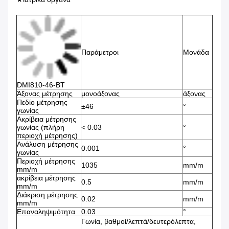
Παράμετροι
Μονάδα
DMI810-46-BT
Άξονας μέτρησης
μονοάξονας
άξονας
Πεδίο μέτρησης
±46
°
γωνίας
Ακρίβεια μέτρησης
γωνίας (πλήρη
< 0.03
°
περιοχή μέτρησης)
Ανάλυση μέτρησης
0.001
°
γωνίας
Περιοχή μέτρησης
1035
mm/m
mm/m
ακρίβεια μέτρησης
0.5
mm/m
mm/m
Διάκριση μέτρησης
0.02
mm/m
mm/m
Επαναληψιμότητα
0.03
°
Γωνία, βαθμοί/λεπτά/δευτερόλεπτα,