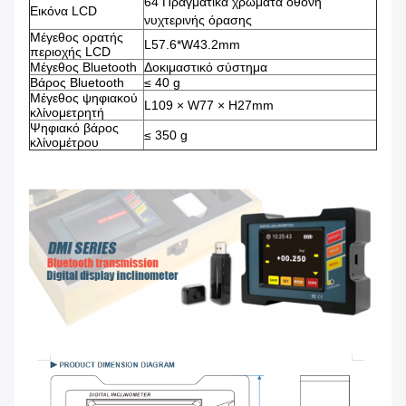
64 Πραγματικά χρώματα οθόνη
Εικόνα LCD
νυχτερινής όρασης
Μέγεθος ορατής
L57.6*W43.2mm
περιοχής LCD
Μέγεθος Bluetooth
Δοκιμαστικό σύστημα
Βάρος Bluetooth
≤ 40 g
Μέγεθος ψηφιακού
L109 × W77 × H27mm
κλίνομετρητή
Ψηφιακό βάρος
≤ 350 g
κλίνομέτρου