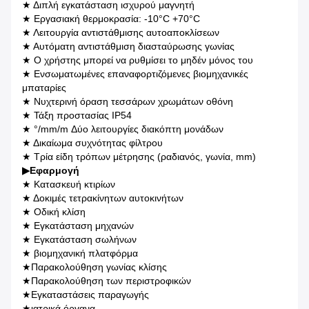
★ Διπλή εγκατάσταση ισχυρού μαγνητή
★ Εργασιακή θερμοκρασία: -10°C +70°C
★ Λειτουργία αντιστάθμισης αυτοαποκλίσεων
★ Αυτόματη αντιστάθμιση διασταύρωσης γωνίας
★ Ο χρήστης μπορεί να ρυθμίσει το μηδέν μόνος του
★ Ενσωματωμένες επαναφορτιζόμενες βιομηχανικές
μπαταρίες
★ Νυχτερινή όραση τεσσάρων χρωμάτων οθόνη
★ Τάξη προστασίας IP54
★ °/mm/m Δύο λειτουργίες διακόπτη μονάδων
★ Δικαίωμα συχνότητας φίλτρου
★ Τρία είδη τρόπων μέτρησης (ραδιανός, γωνία, mm)
▶
Εφαρμογή
★ Κατασκευή κτιρίων
★ Δοκιμές τετρακίνητων αυτοκινήτων
★ Οδική κλίση
★ Εγκατάσταση μηχανών
★ Εγκατάσταση σωλήνων
★ βιομηχανική πλατφόρμα
★
Παρακολούθηση γωνίας κλίσης
★
Παρακολούθηση των περιστροφικών
★
Εγκαταστάσεις παραγωγής
★
ιατρικά όργανα