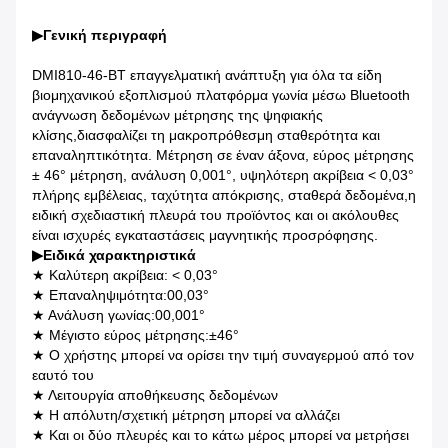
▶
Γενική περιγραφή
DMI810-46-BT επαγγελματική ανάπτυξη για όλα τα είδη
βιομηχανικού εξοπλισμού πλατφόρμα γωνία μέσω Bluetooth
ανάγνωση δεδομένων μέτρησης της ψηφιακής
κλίσης,διασφαλίζει τη μακροπρόθεσμη σταθερότητα και
επαναληπτικότητα. Μέτρηση σε έναν άξονα, εύρος μέτρησης
± 46° μέτρηση, ανάλυση 0,001°, υψηλότερη ακρίβεια < 0,03°
πλήρης εμβέλειας, ταχύτητα απόκρισης, σταθερά δεδομένα,η
ειδική σχεδιαστική πλευρά του προϊόντος και οι ακόλουθες
είναι ισχυρές εγκαταστάσεις μαγνητικής προσρόφησης.
▶
Ειδικά χαρακτηριστικά
★ Καλύτερη ακρίβεια: < 0,03°
★ Επαναληψιμότητα:00,03°
★ Ανάλυση γωνίας:00,001°
★ Μέγιστο εύρος μέτρησης:±46°
★ Ο χρήστης μπορεί να ορίσει την τιμή συναγερμού από τον
εαυτό του
★ Λειτουργία αποθήκευσης δεδομένων
★ Η απόλυτη/σχετική μέτρηση μπορεί να αλλάζει
★ Και οι δύο πλευρές και το κάτω μέρος μπορεί να μετρήσει