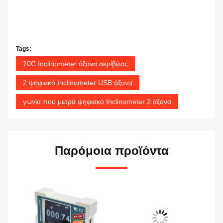
Tags:
70C Inclinometer άξονα ακρίβειας
2 ψηφιακό Inclinometer USB άξονα
γωνία που μετρά ψηφιακό Inclinometer 2 άξονα
Παρόμοια προϊόντα