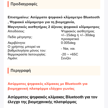
Προδιαγραφές
Επισημαίνω:
Ασύρματο ψηφιακό κλίμαμετρο Bluetooth
,
Ψηφιακό κλίμαμετρο για τη βιομηχανία
,
Μαγνητικός αισθητήρας 2 άξονας ψηφιακό κλίμαμετρος
Αποδόσεις:
Ψηφιακός αισθητήρας
+/--15deg ή +/--30deg
Πεδίο μέτρησης:
προαιρετικό
Ακριβότητα:
0.005deg
Ο χρήστης μπορεί να
- Ναι, ναι.
βαθμολογήσει μόνος του:
θερμοκρασία λειτουργίας:
-20 ~ +65C
Λιμάνι:
Σενζέν
Περιγραφή
Ασύρματος ψηφιακός κλίμακας με Bluetooth για
βιομηχανική πλατφόρμα ελέγχου γωνίας
Ασύρματος ψηφιακός κλίμακας Bluetooth για τον
έλεγχο της βιομηχανικής πλατφόρμας