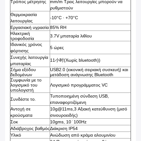
Τρόπος μέτρησης
mm/m Τρεις λειτουργίες μπορούν να
ρυθμιστούν
Θερμοκρασία
-10°C ∙ +70°C
λειτουργίας
Εργασιακή υγρασία
85% RH
Ηλεκτρική
3.7V μπαταρία λιθίου
τροφοδοσία
Ιδανικός χρόνος
5 ώρες
φόρτισης
Συνεχής λειτουργία
11小时(Χωρίς bluetooth))
μπαταρίας
Σήμα εξόδου
USB2.0 (εικονική σειριακή συσκευή) και
δεδομένων
μετάδοση ανάγνωσης Bluetooth
Συμφωνία με το
λογισμικό του
Λογισμικό προγράμματος VC
υπολογιστή
Τυποποιημένη σύνδεση USB,
Συνδέστε το.
επαναφορτιζόμενη
Αντοχή σε
10g@11ms,3 Αξιακή κατεύθυνση (μισό
κρούσματα
σινουροειδής)
Σοκ
10gms, 10 ̇ 100Hz
Αδιάβροχος βαθμός
Διάκριση IP54
Υλικό
Ανώδωση από κράμα αλουμινίου