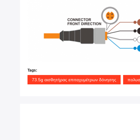
Tags:
73.5g αισθητήρας επιταχυμέτρων δόνησης
πολυσ