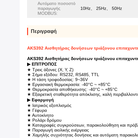
Αυτόματο ποσοστό
παραγωγής
10Hz、 25Hz、 50Hz
MODBUS:
Περιγραφή
AKS392 Αισθητήρας δονήσεων τριάξονου επιταχυντή 
AKS392 Αισθητήρας δονήσεων τριάξονου επιταχυντή 
▶ ΕΠΙΤΡΟΠΟΣ
★ Τρεις άξονες (X, Y, Z)
★ Σήμα εξόδου: RS232, RS485, TTL
★ Η τάση τροφοδοσίας: 9~36V
★ Εργασιακή θερμοκρασία: -40°C ~ +85°C
★ Θερμοκρασία αποθήκευσης: -40°C ~ +85°C
★ Εξαιρετική σταθερότητα απόκλισης, καλή περιβαλλοντ
▶ Εφαρμογή
★ Ιατρικός εξοπλισμός
★ Γέφυρα
★ Αυτοκίνητο
★ Ρολάρι δρόμου
★ Καταγραφές συγκρούσεων, παρακολούθηση και πρόβ
★ Παραγωγή αιολικής ενέργειας
★ Χαμηλής συχνότητας δονήσεις και αυτόματη παρακο