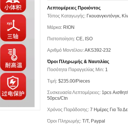
Λεπτομέρειες Προιόντος
Τόπος Καταγωγής:
Γκουανγκντόνγκ, Κί
Μάρκα:
RION
Πιστοποίηση:
CE, ISO
Αριθμό Μοντέλου:
ΑΚS392-232
Όροι Πληρωμής & Ναυτιλίας
Ποσότητα Παραγγελίας Min:
1
Τιμή:
$235.00/Pieces
Συσκευασία Λεπτομέρειες:
1pcs Αισθητ
50pcs/ctn
Χρόνος Παράδοσης:
7 Ημέρες Για Τα Δε
Όροι Πληρωμής:
T/T, Paypal