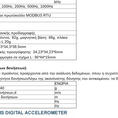
kHz
, 100Hz, 200Hz, 500Hz, 1000Hz
και πρωτόκολλο MODBUS RTU
ανικής προδιαγραφής
όντος: 82g, μαγνητική βάση: 48g, πλάκα
 L 20g
,3*34,3*38,5mm
ικής προσρόφησης: 34,23*34,23*6mm
ρμογέα σε σχήμα L: 36*44*15mm
ρων δονήσεων)
υ προϊόντος προέρχονται από την ανάλυση δεδομένων, όπου η συχνότη
 ταχύτητα δονήσεωνΛόγω της ακανόνιστης δόνησης του αντικειμένου, τα
ΕΝΩΡΙΑ
,40
g
ονήσεων,d
m/s
ς δονήσεων
m
Hz
Hz