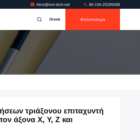
Alice@rion-tech.net
86-156-25295088
Απόσπασμα
Greek
ήσεων τριάξονου επιταχυντή
ον άξονα X, Y, Z και