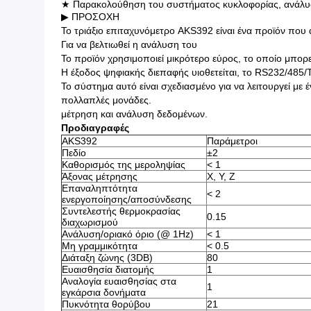
★ Παρακολούθηση του συστήματος κυκλοφορίας, ανάλυ
▶ ΠΡΟΣΟΧΗ
Το τριάξιο επιταχυνόμετρο AKS392 είναι ένα προϊόν που
Για να βελτιωθεί η ανάλυση του
Το προϊόν χρησιμοποιεί μικρότερο εύρος, το οποίο μπορεί
Η έξοδος ψηφιακής διεπαφής υιοθετείται, το RS232/485/
Το σύστημα αυτό είναι σχεδιασμένο για να λειτουργεί με
πολλαπλές μονάδες.
μέτρηση και ανάλυση δεδομένων.
Προδιαγραφές
ΑΚS392
Παράμετροι
Πεδίο
±2
Καθορισμός της μεροληψίας
< 1
Άξονας μέτρησης
Χ, Υ, Ζ
Επαναληπτότητα
< 2
ενεργοποίησης/αποσύνδεσης
Συντελεστής θερμοκρασίας
0.15
διαχωρισμού
Ανάλυση/οριακό όριο (@ 1Hz)
< 1
Μη γραμμικότητα
< 0.5
Διάταξη ζώνης (3DB)
80
Ευαισθησία διατομής
1
Αναλογία ευαισθησίας στα
1
εγκάρσια δονήματα
Πυκνότητα θορύβου
21