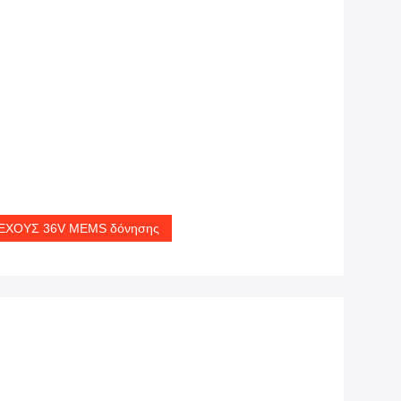
ΝΕΧΟΥΣ 36V MEMS δόνησης