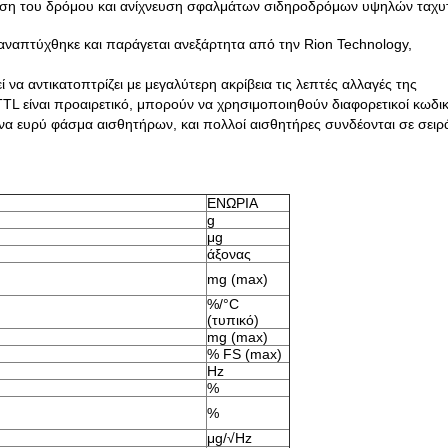
ση του δρόμου και ανίχνευση σφαλμάτων σιδηροδρόμων υψηλών ταχυ
 αναπτύχθηκε και παράγεται ανεξάρτητα από την Rion Technology,
 να αντικατοπτρίζει με μεγαλύτερη ακρίβεια τις λεπτές αλλαγές της
TTL είναι προαιρετικό, μπορούν να χρησιμοποιηθούν διαφορετικοί κωδι
 ένα ευρύ φάσμα αισθητήρων, και πολλοί αισθητήρες συνδέονται σε σειρ
ΕΝΩΡΙΑ
g
μg
άξονας
mg (max)
%/°C
(τυπικό)
mg (max)
% FS (max)
Hz
%
%
μg/√Hz