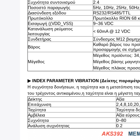
Συχνότητα συντονισμού
2.4
Ποσοστό παραγωγής
5Hz, 10Hz, 25Hz, 50Hz
Διασύνδεση εξόδου
RS232/RS485/TTL
Πρωτόκολλο
Πρωτόκολλο RION 68 
Εισαγωγή ((VDD_VSS)
9~36 VDC
Κατανάλωση ρεύματος
< 60mA @ 12 VDC
λειτουργίας
Συνδετήρας
Σύνδεσμος M12 βιομηχ
Καθαρό βάρος του προϊ
Βάρος
προσαρμογής σε σχήμα
Μέγεθος προϊόντος: 34
Μέγεθος
Μέγεθος βάσης μαγνητ
Μέγεθος πλάκας προσα
▶ INDEX PARAMETER VIBRATION (Δείκτης παραμέτ
Η συχνότητα δονήσεων, η ταχύτητα και η μετατόπιση το
του τρέχοντος αντικειμένου,η ταχύτητα είναι η μέγιστη
Δείκτης
Αξία
Επιτάχυνση
2,4,8,10,20
Ταχύτητα
Ταχύτητα δ
Αμβέλεια
Αξία εύρου
Συχνότητα
0~80
Ανάλυση συχνότητας
0.2