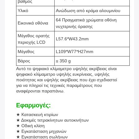
βαθμός
Υλικό
Ανώδωση από κράμα αλουμινίου
64 Πραγματικά χρώματα οθόνη
Εικονικά οθόνια
νυχτερινής όρασης
Μέγεθος ορατής
L57.6*W43.2mm
περιοχής LCD
Μέγεθος
L109*W77*H27mm
Βάρος
≤ 350 g
Αυτό το ψηφιακό κλίμαμετρο υψηλής ακρίβειας είναι
ψηφιακό κλίμαμετρο υψηλής ευκρίνειας, υψηλής
ποιότητας και υψηλής ακρίβειας που έχει σχεδιαστεί
για να πληροί τις τεχνικές παραμέτρους που
αναφέρονται παραπάνω.
Εφαρμογές:
★ Κατασκευή κτιρίων
★ Δοκιμές τετρακίνητων αυτοκινήτων
★ Οδική κλίση
★ Εγκατάσταση μηχανών
★ Εγκατάσταση σωλήνων