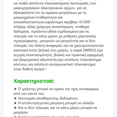
να παίξει απόλυτα πλεονεκτήματα λειτουργίας των
μικρομηχανικών ηλεκτρονικών αρχών, για να
εξασφαλιστεί ότι τα όργανα μετρήσεων με τη
μακροχρόνια σταθερότητα και
επαναληπτικότητα.υψηλότερη ακρίβεια <0.005°
πλήρης αξίας,γρήγορη ανταπόκριση, σταθερά
δεδομένα, προϊόντα ειδικά σχεδιασμένα για τις
πλευρές και το κάτω μέρος με ρύθμιση μαγνητικής
προσρόφησης, μπορούν να μετρούνται και οι δύο
πλευρές του δείκτη αναφοράς και να χρησιμοποιούνται
κανονικά,πολύ βολική στη χρήση, η σειρά DMI810 έχει
ισχυρή επεκτασιμότητα, βολική και πρακτική εφαρμογή
και βιομηχανική αξιοπιστία,έχει απόλυτο πλεονέκτημα
κόστους και απόλυτο ανταγωνιστικό πλεονέκτημα
στην διεθνή αγορά !
Χαρακτηριστικά:
★ Ο χρήστης μπορεί να ορίσει την τιμή συναγερμού
από τον εαυτό του
★ Λειτουργία αποθήκευσης δεδομένων
★ Η απόλυτη/σχετική μέτρηση μπορεί να αλλάζει
★ Και οι δύο πλευρές και το κάτω μέρος μπορεί να
μετρήσει