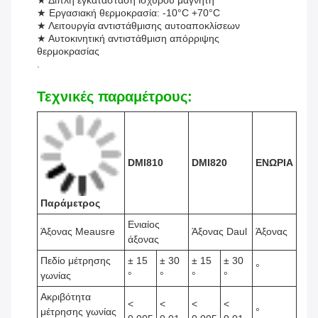
★ Διπλή εγκατάσταση ισχυρού μαγνητή
★ Εργασιακή θερμοκρασία: -10°C +70°C
★ Λειτουργία αντιστάθμισης αυτοαποκλίσεων
★ Αυτοκινητική αντιστάθμιση απόρριψης
θερμοκρασίας
.
Τεχνικές παραμέτρους:
DMI810
DMI820
ΕΝΩΡΙΑ
Παράμετρος
Ενιαίος
Άξονας Meausre
Άξονας Daul
Άξονας
άξονας
Πεδίο μέτρησης
± 15
± 30
± 15
± 30
°
γωνίας
°
°
°
°
Ακριβότητα
<
<
<
<
μέτρησης γωνίας
°