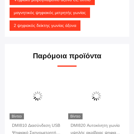
μαγνητικός ψηφιακός μετρητής γωνίας
2 ψηφιακός δείκτης γωνίας άξονα
Παρόμοια προϊόντα
Βίντεο
Βίντεο
DMI810 Διασύνδεση USB
DMI820 Αυτοκίνητη γωνία
DM
Ψηφιακό Σκηνομετρητή
υψηλής ακρίβειας ψηφιακό
ακ