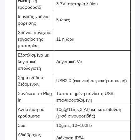
Ηλεκτρική
3.7V μπαταρία λιθίου
τροφοδοσία
Ιδανικός χρόνος
5 ώρες
φόρτισης
Χρόνος συνεχούς
εργασίας της
11 η ώρα
μπαταρίας
Εξοπλισμένο με
λογισμικό
Λογισμικό Vc
υπολογιστή
Σήμα εξόδου
USB2.0 (εικονική σειριακή συσκευή)
δεδομένων
Συνδέστε το Plug
Τυποποιημένη σύνδεση USB,
In
επαναφορτιζόμενη
Αντίσταση σε
10g@11ms,3 Αξιακή κατεύθυνση
κρούσματα
(μισό σινουροειδής)
Σοκ
10gms, 10~100Hz
Αδιάβροχος
Διάκριση IP54