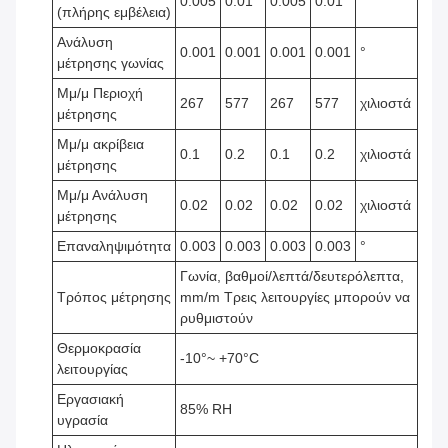
0.005
0.01
0.005
0.01
(πλήρης εμβέλεια)
Ανάλυση
0.001
0.001
0.001
0.001
°
μέτρησης γωνίας
Μμ/μ Περιοχή
267
577
267
577
χιλιοστά
μέτρησης
Μμ/μ ακρίβεια
0.1
0.2
0.1
0.2
χιλιοστά
μέτρησης
Μμ/μ Ανάλυση
0.02
0.02
0.02
0.02
χιλιοστά
μέτρησης
Επαναληψιμότητα
0.003
0.003
0.003
0.003
°
Γωνία, βαθμοί/λεπτά/δευτερόλεπτα,
Τρόπος μέτρησης
mm/m Τρεις λειτουργίες μπορούν να
ρυθμιστούν
Θερμοκρασία
-10°~ +70°C
λειτουργίας
Εργασιακή
85% RH
υγρασία