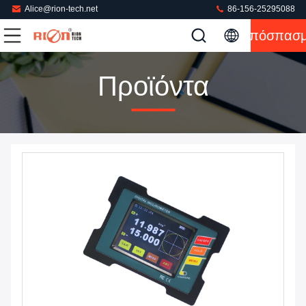
Alice@rion-tech.net
86-156-25295088
Απόσπασ
Προϊόντα