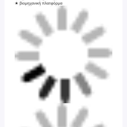
★ βιομηχανική πλατφόρμα