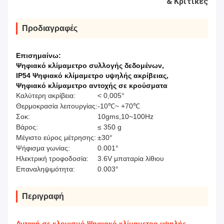
& Κριτικές
Προδιαγραφές
Επισημαίνω:
Ψηφιακό κλίμαμετρο συλλογής δεδομένων
,
IP54 Ψηφιακό κλίμαμετρο υψηλής ακρίβειας
,
Ψηφιακό κλίμαμετρο αντοχής σε κρούσματα
Καλύτερη ακρίβεια:
< 0,005°
Θερμοκρασία λειτουργίας:
-10℃~ +70℃
Σοκ:
10gms,10~100Hz
Βάρος:
≤ 350 g
Μέγιστο εύρος μέτρησης:
±30°
Ψήφισμα γωνίας:
0.001°
Ηλεκτρική τροφοδοσία:
3.6V μπαταρία λίθιου
Επαναληψιμότητα:
0.003°
Περιγραφή
Αντοχή σε κλονισμό Ψηφιακό κλίμαμετρο υψηλής