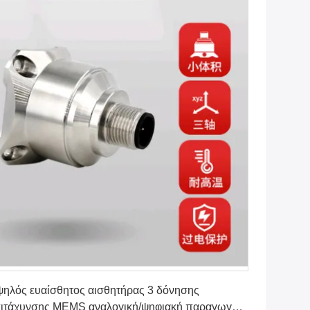
Πάρτε την καλύτερη τιμή
ηλός ευαίσθητος αισθητήρας 3 δόνησης
ιτάχυνσης MEMS αναλογική/ψηφιακή παραγωγή