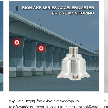
Πάρτε την καλύτερη τιμή
Ακριβώς μετρημένο ακίνδυνα ελεγχόμενο
Υψ
τριαξωνικός επιταχύμετρο για τους ανεμοστροβίλους
επ