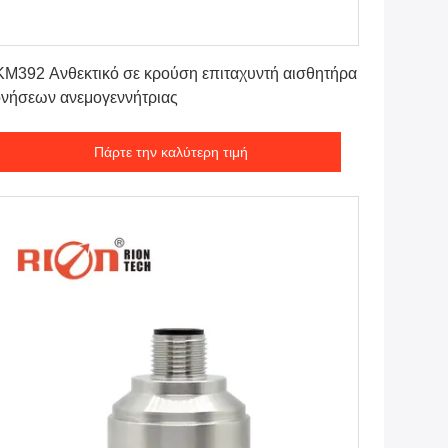
Πάρτε την καλύτερη τιμή
M392 Ανθεκτικό σε κρούση επιταχυντή αισθητήρα
νήσεων ανεμογεννήτριας
Πάρτε την καλύτερη τιμή