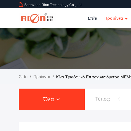
Shenzhen Rion Technology Co., Ltd.
Σπίτι
Προϊόντα
Σπίτι
Προϊόντα
/
/
Κίνα Τριαξονικό Επιταχυνσιόμετρο MEM
Όλα
Τύπος:
Inclinometer αισθητήρων κλίσης