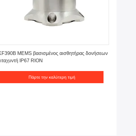
Πάρτε την καλύτερη τιμή
KF390B MEMS βασισμένος αισθητήρας δονήσεων
ιταχυντή IP67 RION
Πάρτε την καλύτερη τιμή