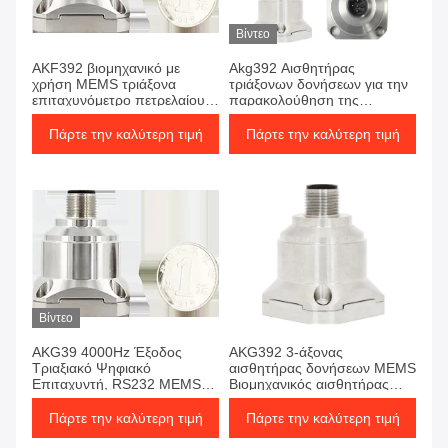
Βίντεο
AKF392 βιομηχανικό με
Akg392 Αισθητήρας
χρήση MEMS τριάξονα
τριάξονων δονήσεων για την
επιταχυνόμετρο πετρελαίου
παρακολούθηση της
γεωτρήσεις αισθητήρα
παραγωγής αιολικής
δονήσεων
ενέργειας
Πάρτε την καλύτερη τιμή
Πάρτε την καλύτερη τιμή
Βίντεο
AKG39 4000Hz Έξοδος
AKG392 3-άξονας
Τριαξιακό Ψηφιακό
αισθητήρας δονήσεων MEMS
Επιταχυντή, RS232 MEMS
Βιομηχανικός αισθητήρας
Αισθητήρας Δονήσεων
παρακολούθησης δονήσεων
με έξοδο RS485
Πάρτε την καλύτερη τιμή
Πάρτε την καλύτερη τιμή