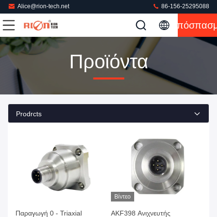
Alice@rion-tech.net
86-156-25295088
Απόσπασ
Προϊόντα
Prodrcts
Βίντεο
Παραγωγή 0 - Triaxial
AKF398 Ανιχνευτής