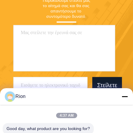
Παρακαλούμε στείλτε μας 
το αίτημά σας και θα σας 
απαντήσουμε το 
συντομότερο δυνατό.
Στείλετε
Rion
4:37 AM
Good day, what product are you looking for?
Shenzhen Rion Technology Co., Ltd.