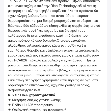
Το PCA826T-CAN2.0A είναι ένα προϊόν υψηλών επιδόσεων
που αναπτύχθηκε από την Rion Technology ειδικά για τη
μέτρηση της κλίσης υψηλής ακρίβειας.όλα τα προϊόντα θα
είχαν πλήρη βαθμονόμηση και αντιστάθμιση εύρους
θερμοκρασίας, και μια δοκιμή μακροχρόνιας σταθερότητας
διάρκειας δύο εβδομάδων εξασφαλίζει τη συμβατότητα υπό
διαφορετικές συνθήκες εργασίας και διατηρεί τους
καλύτερους δείκτες απόδοσης κατά τη διάρκεια του
μακροχρόνιου κύκλου δοκιμών.Ο ενσωματωμένος
αλγόριθμος φιλτραρίσματος κάνει το προϊόν να έχει
χαμηλότερο θόρυβο και υψηλότερη ταχύτητα απόκρισηςΤα
χαρακτηριστικά της εγκατάστασης χωρίς επαφή καθιστούν
τον PCA826T εύκολο και βολικό για εγκατάσταση.Πρέπει
μόνο να τοποθετήσετε τον αισθητήρα στην επιφάνεια του
αντικειμένου που θα μετρηθεί με βίδες, και η οριζόντια γωνία
του αντικειμένου μπορεί να υπολογιστεί αυτόματα, η οποία
είναι απλή στη χρήση.χρησιμοποιείται ευρέως σε οχήματα
δορυφορικής επικοινωνίας, οχήματα ραντάρ κεραίας,
ανεμογεννήτριες κλπ.
▶ ΚΥΡΙΤΙΚΑ χαρακτηριστικά
★ Μέτρηση διάξιας γωνίας κλίσης
★ Πεδίο ±1±60° προαιρετικό
★ Οριζόντια/κατακόρυφη προαιρετική