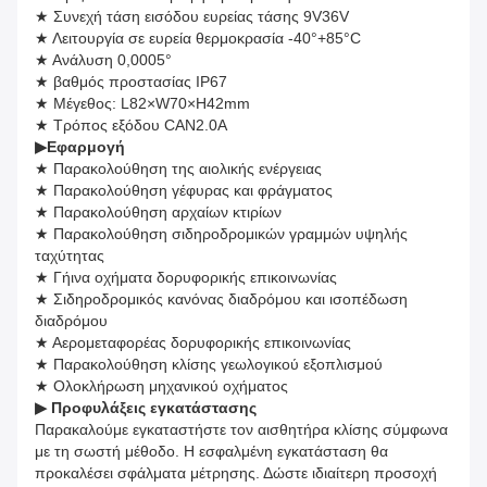
★ Συνεχή τάση εισόδου ευρείας τάσης 9V36V
★ Λειτουργία σε ευρεία θερμοκρασία -40°+85°C
★ Ανάλυση 0,0005°
★ βαθμός προστασίας IP67
★ Μέγεθος: L82×W70×H42mm
★ Τρόπος εξόδου CAN2.0A
▶
Εφαρμογή
★ Παρακολούθηση της αιολικής ενέργειας
★ Παρακολούθηση γέφυρας και φράγματος
★ Παρακολούθηση αρχαίων κτιρίων
★ Παρακολούθηση σιδηροδρομικών γραμμών υψηλής
ταχύτητας
★ Γήινα οχήματα δορυφορικής επικοινωνίας
★ Σιδηροδρομικός κανόνας διαδρόμου και ισοπέδωση
διαδρόμου
★ Αερομεταφορέας δορυφορικής επικοινωνίας
★ Παρακολούθηση κλίσης γεωλογικού εξοπλισμού
★ Ολοκλήρωση μηχανικού οχήματος
▶ Προφυλάξεις εγκατάστασης
Παρακαλούμε εγκαταστήστε τον αισθητήρα κλίσης σύμφωνα
με τη σωστή μέθοδο. Η εσφαλμένη εγκατάσταση θα
προκαλέσει σφάλματα μέτρησης. Δώστε ιδιαίτερη προσοχή