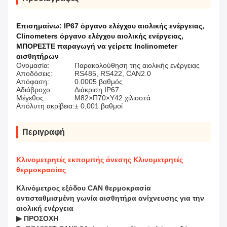
Επισημαίνω:
IP67 όργανο ελέγχου αιολικής ενέργειας
,
Clinometers όργανο ελέγχου αιολικής ενέργειας
,
ΜΠΟΡΕΣΤΕ παραγωγή να γείρετε Inclinometer
αισθητήρων
Ονομασία:
Παρακολούθηση της αιολικής ενέργειας
Αποδόσεις:
RS485, RS422, CAN2.0
Απόφαση:
0.0005 βαθμός
Αδιάβροχο:
Διάκριση IP67
Μέγεθος:
Μ82×Π70×Υ42 χιλιοστά
Απόλυτη ακρίβεια:
± 0,001 βαθμοί
Περιγραφή
Κλινομετρητές εκπομπής άνεσης Κλινομετρητές
θερμοκρασίας
Κλινόμετρος εξόδου CAN θερμοκρασία
αντισταθμισμένη γωνία αισθητήρα ανίχνευσης για την
αιολική ενέργεια
▶ ΠΡΟΣΟΧΗ