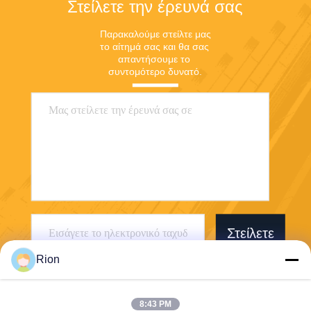
Στείλετε την έρευνά σας
Παρακαλούμε στείλτε μας 
το αίτημά σας και θα σας 
απαντήσουμε το 
συντομότερο δυνατό.
Στείλετε
Rion
8:43 PM