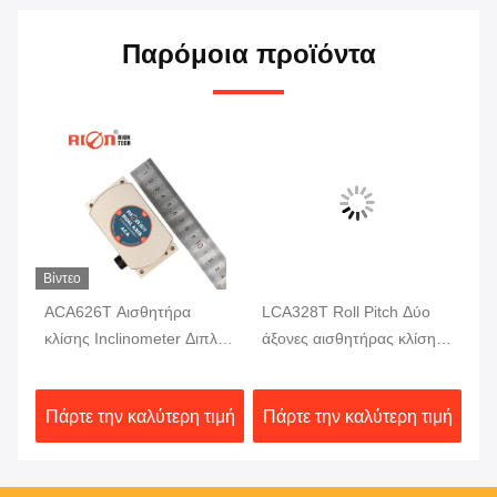
Παρόμοια προϊόντα
Βίντεο
ACA626T Αισθητήρα
LCA328T Roll Pitch Δύο
AC
κλίσης Inclinometer Διπλό
άξονες αισθητήρας κλίσης
In
ς
άξονα ψηφιακό κλίμακα
σε πραγματικό χρόνο
πλ
έξοδος ψηφιακό μετρητή
θε
ιμή
Πάρτε την καλύτερη τιμή
Πάρτε την καλύτερη τιμή
Πά
κλίσης