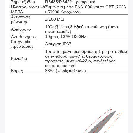
Σήμα εξόδου
RS485/RS422 προαιρετικό
Ηλεκτρομαγνητικά
Σύμφωνα με το EN61000 και το GBT17626
ΜΤΠΔ
≥50000 ώρες/ώρα
Αντίσταση 
≥ 100 MΩ
μόνωσης
100g@11ms,3 Αξική κατεύθυνση (μισό 
Αδιάβροχο
σινουροειδής)
Αντι-δονήσεις
10gms, 10 ‰ 1000Hz
Κατηγορία 
Διάκριση IP67
προστασίας
Τυποποιημένη διαμόρφωση 1 μέτρο, ανθεκτικό 
στην φθορά, μεγάλης θερμοκρασίας, 
Καλώδια
προστατευμένο καλώδιο, συνδετήρας 
αεροπορίας mm
Βάρος
385g (χωρίς καλώδιο)