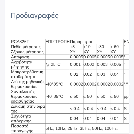
Προδιαγραφές
PCA826T
ΕΠΙΣΤΡΟΠΗ
Παράμετροι
ΕΝΩΡ
Πεδίο μέτρησης
±5
±10
±30
± 60
°
Άξονας μέτρησης
XY
XY
XY
XY
Απόφαση
0.0005
0.0005
0.0005
0.0005
°
Ακριβότητα 
@ 25°C
0.001
0.002
0.003
0.005
°
μέτρησης
Μακροπρόθεσμη 
0.02
0.02
0.03
0.04
°
σταθερότητα
Δείκτης μηδενικής 
-40°85°C
0.0002
0.0002
0.0002
0.0002
°/°C
θερμοκρασίας
Συντελεστής 
θερμοκρασίας 
-40°85°C
≤ 50
≤ 50
≤ 50
≤ 50
ppm/
ευαισθησίας
Δύναμη στην ώρα 
< 0.4
< 0.4
< 0.4
< 0.4
S
της
Συχνότητα 
0.04
0.04
0.04
0.04
S
απόκρισης
Ποσοστό 
5Hz, 10Hz, 25Hz, 35Hz, 50Hz, 100Hz.
παραγωγής