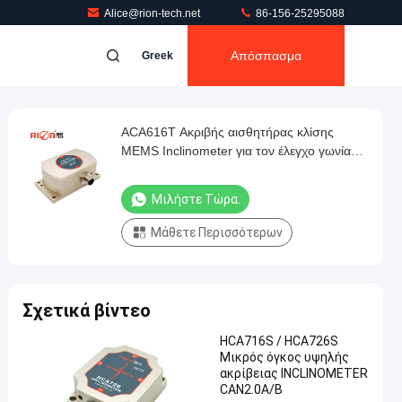
Alice@rion-tech.net
86-156-25295088
Απόσπασμα
Greek
ACA616T Ακριβής αισθητήρας κλίσης
MEMS Inclinometer για τον έλεγχο γωνίας
εγκαταστάσεων
Μιλήστε Τώρα.
Μάθετε Περισσότερων
Σχετικά βίντεο
HCA716S / HCA726S
Μικρός όγκος υψηλής
ακρίβειας INCLINOMETER
CAN2.0A/B