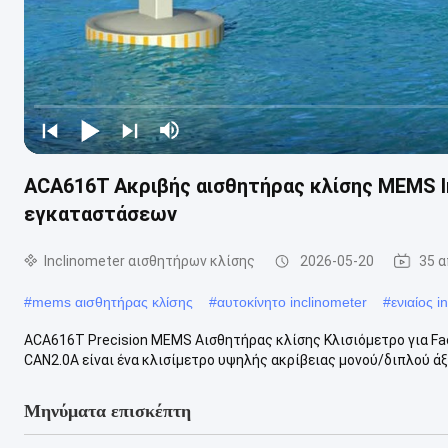
ACA616T Ακριβής αισθητήρας κλίσης MEMS In
εγκαταστάσεων
Inclinometer αισθητήρων κλίσης
2026-05-20
35 
#
mems αισθητήρας κλίσης
#
αυτοκίνητο inclinometer
#
ενιαίος 
ACA616T Precision MEMS Αισθητήρας κλίσης Κλισιόμετρο για Fac
CAN2.0A είναι ένα κλισίμετρο υψηλής ακρίβειας μονού/διπλού άξο
Μηνύματα επισκέπτη