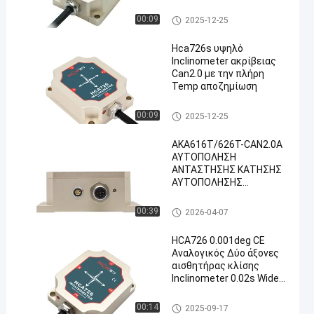
Inclinometer αισθητήρων κλί
00:09
2025-12-25
σης
Hca726s υψηλό
Inclinometer ακρίβειας
Can2.0 με την πλήρη
Temp αποζημίωση
Inclinometer αισθητήρων κλί
00:09
2025-12-25
σης
ΑΚΑ616Τ/626Τ-CAN2.0Α
ΑΥΤΟΠΟΛΗΣΗ
ΑΝΤΑΣΤΗΣΗΣ ΚΑΤΗΣΗΣ
ΑΥΤΟΠΟΛΗΣΗΣ
ΑΥΤΟΠΟΛΗΣΗΣ
ΚΑΤΗΣΗΣ ΑΥΤΟΠΟΛΗΣΗς
Inclinometer αισθητήρων κλί
00:39
2026-04-07
IP67
σης
HCA726 0.001deg CE
Αναλογικός Δύο άξονες
αισθητήρας κλίσης
Inclinometer 0.02s Wide
Range
Inclinometer αισθητήρων κλί
00:14
2025-09-17