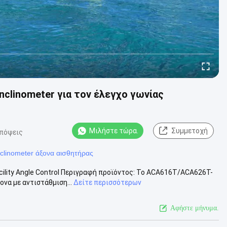
clinometer για τον έλεγχο γωνίας
Μιλήστε τώρα.
Συμμετοχή
απόψεις
inclinometer άξονα αισθητήρας
ility Angle Control Περιγραφή προϊόντος: Το ACA616T/ACA626T-
να με αντιστάθμιση...
Δείτε περισσότερων
Αφήστε μήνυμα.