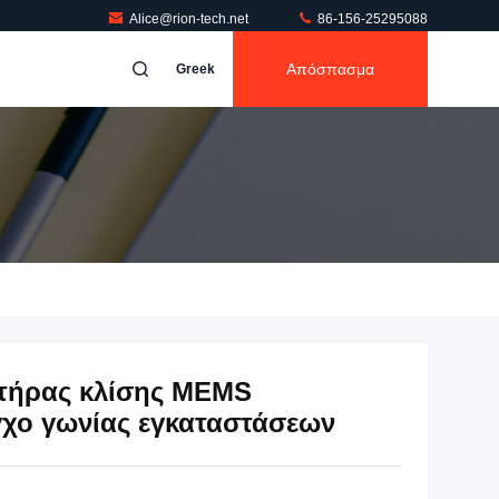
Alice@rion-tech.net
86-156-25295088
Απόσπασμα
Greek
τήρας κλίσης MEMS
εγχο γωνίας εγκαταστάσεων