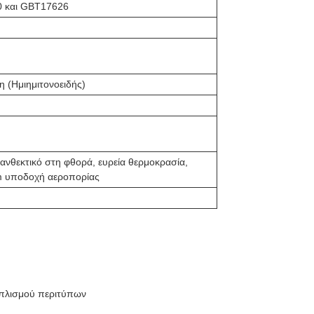
0 και GBT17626
 (Ημιημιτονοειδής)
ανθεκτικό στη φθορά, ευρεία θερμοκρασία,
m υποδοχή αεροπορίας
πλισμού περιτύπων