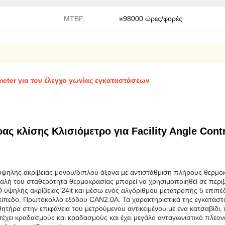
MTBF:
≥98000 ώρες/φορές
eter για τον έλεγχο γωνίας εγκαταστάσεων
 κλίσης Κλισιόμετρο για Facility Angle Cont
υψηλής ακρίβειας μονού/διπλού άξονα με αντιστάθμιση πλήρους θερμ
καλή του σταθερότητα θερμοκρασίας μπορεί να χρησιμοποιηθεί σε περ
υψηλής ακρίβειας 24it και μέσω ενός αλγόριθμου μετατροπής 5 επιπέδ
 επίπεδο. Πρωτόκολλο εξόδου CAN2.0A. Τα χαρακτηριστικά της εγκατάσ
ρα στην επιφάνεια του μετρούμενου αντικειμένου με ένα κατσαβίδι, η
τέχει κραδασμούς και κραδασμούς και έχει μεγάλο ανταγωνιστικό πλε