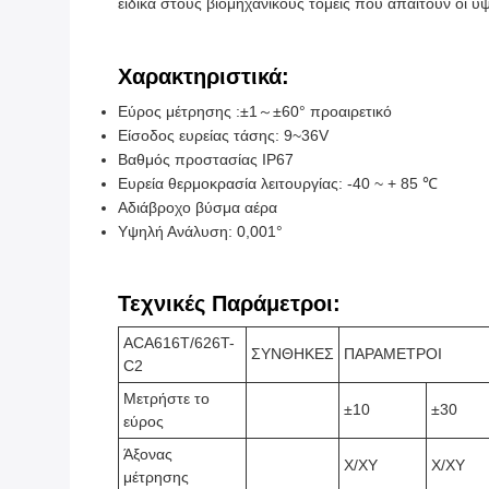
ειδικά στους βιομηχανικούς τομείς που απαιτούν οι 
Χαρακτηριστικά:
Εύρος μέτρησης :±1～±60° προαιρετικό
Είσοδος ευρείας τάσης: 9~36V
Βαθμός προστασίας IP67
Ευρεία θερμοκρασία λειτουργίας: -40 ~ + 85 ℃
Αδιάβροχο βύσμα αέρα
Υψηλή Ανάλυση: 0,001°
Τεχνικές Παράμετροι:
ACA616T/626T-
ΣΥΝΘΗΚΕΣ
ΠΑΡΑΜΕΤΡΟΙ
C2
Μετρήστε το
±10
±30
εύρος
Άξονας
Χ/ΧΥ
Χ/ΧΥ
μέτρησης