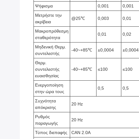
Ψήφισμα
0,001
0,001
Μετρήστε την
@25℃
0,003
0,01
ακρίβεια
Μακροπρόθεσμη
0,01
0,02
σταθερότητα
Μηδενική Θερμ.
-40~+85℃
±0,0004
±0,0004
συντελεστής
Θερμ.
συντελεστής
-40~+85℃
≤100
≤100
ευαισθησίας
Ενεργοποίηση
0,5
0,5
στην ώρα τους
Συχνότητα
20 Hz
απόκρισης
Ρυθμός
20 Hz
παραγωγής
Τύπος διεπαφής
CAN 2.0A