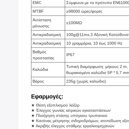
EMC
Σύμφωνα με τα πρότυπα EN6100
MTBF
≥98000 ώρες/φορές
Αντίσταση
≥100MΩ
μόνωσης
Αντικραδασμική
100g@11ms,3 Αξονική Κατεύθυνση
Αντικραδασμική
10 γραμμάρια, 10 έως 1000 Hz
Βαθμός
IP67
προστασίας
Τυπική διαμόρφωση: μήκους 2 m, 
Καλώδια
θωρακισμένο καλώδιο 5P * 5,7 m
Βάρος
235g (χωρίς καλώδιο)
Εφαρμογές:
★ Θέση εξοπλισμού λέιζερ
★ Έλεγχος γωνίας ιατρικών εγκαταστάσεων
★ Πλοήγηση στάσης υπόγειου τρυπανιού
★ Κανόνας μέτρησης σιδηροδρόμων, ισοπέδωση εξο
★ Ακριβής έλεγχος στάθμης εργαλειομηχανών