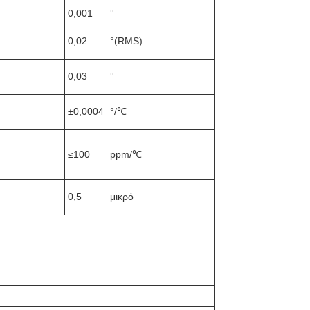
0,001
°
0,02
°(RMS)
0,03
°
±0,0004
°/℃
≤100
ppm/℃
0,5
μικρό