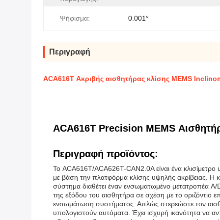
Ψήφισμα:
0.001°
Περιγραφή
ACA616T Ακριβής αισθητήρας κλίσης MEMS Inclinom
ACA616T Precision MEMS Αισθητήρας
Περιγραφή προϊόντος:
Το ACA616T/ACA626T-CAN2.0A είναι ένα κλισίμετρο 
με βάση την πλατφόρμα κλίσης υψηλής ακρίβειας. Η 
σύστημα διαθέτει έναν ενσωματωμένο μετατροπέα A/D 
της εξόδου του αισθητήρα σε σχέση με το οριζόντιο
ενσωμάτωση συστήματος. Απλώς στερεώστε τον αισθητή
υπολογιστούν αυτόματα. Έχει ισχυρή ικανότητα να αν