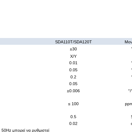
SDA110T/SDA120T
Μον
±30
Χ/Υ
0.01
0.05
0.2
0.05
±0.006
°/
≤ 100
ppm
0.5
0.02
 50Hz μπορεί να ρυθμιστεί