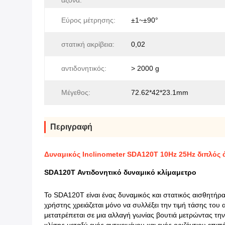
άξονα:
Εύρος μέτρησης:
±1~±90°
στατική ακρίβεια:
0,02
αντιδονητικός:
> 2000 g
Μέγεθος:
72.62*42*23.1mm
Περιγραφή
Δυναμικός Inclinometer SDA120T 10Hz 25Hz διπλός 
SDA120T Αντιδονητικό δυναμικό κλίμαμετρο
Το SDA120T είναι ένας δυναμικός και στατικός αισθητήρ
χρήστης χρειάζεται μόνο να συλλέξει την τιμή τάσης το
μετατρέπεται σε μια αλλαγή γωνίας βουτιά μετρώντας την