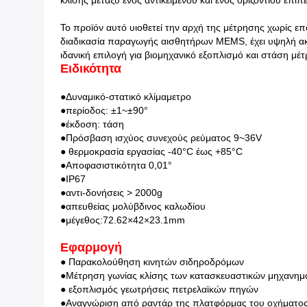
κλίσης μεταξύ ενός αντικειμένου και ενός οριζόντιου επιπ
Το προϊόν αυτό υιοθετεί την αρχή της μέτρησης χωρίς επ
διαδικασία παραγωγής αισθητήρων MEMS, έχει υψηλή ακρί
ιδανική επιλογή για βιομηχανικό εξοπλισμό και στάση μ
Ειδικότητα
●Δυναμικό-στατικό κλίμαμετρο
●περίοδος: ±1~±90°
●έκδοση: τάση
●Πρόσβαση ισχύος συνεχούς ρεύματος 9~36V
● θερμοκρασία εργασίας -40°C έως +85°C
●Αποφασιστικότητα 0,01°
●IP67
●αντι-δονήσεις > 2000g
●απευθείας μολύβδινος καλωδίου
●μέγεθος:72.62×42×23.1mm
Εφαρμογή
● Παρακολούθηση κινητών σιδηροδρόμων
●Μέτρηση γωνίας κλίσης των κατασκευαστικών μηχανημ
● εξοπλισμός γεωτρήσεις πετρελαϊκών πηγών
●Αναγνώριση από ραντάρ της πλατφόρμας του οχήματο