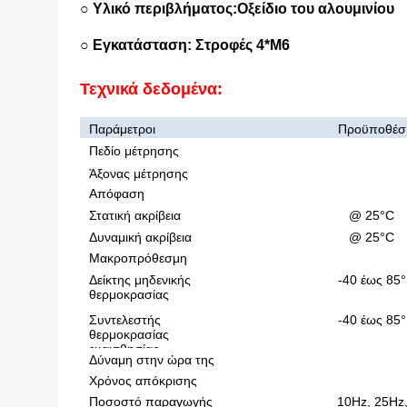
○ Υλικό περιβλήματος:Οξείδιο του αλουμινίου
○ Εγκατάσταση: Στροφές 4*M6
Τεχνικά δεδομένα:
Παράμετροι
Προϋποθέσ
εις
Πεδίο μέτρησης
Άξονας μέτρησης
Απόφαση
Στατική ακρίβεια
@ 25°C
Δυναμική ακρίβεια
@ 25°C
Μακροπρόθεσμη
σταθερότητα
Δείκτης μηδενικής
-40 έως 85°
θερμοκρασίας
Συντελεστής
-40 έως 85°
θερμοκρασίας
ευαισθησίας
Δύναμη στην ώρα της
Χρόνος απόκρισης
Ποσοστό παραγωγής
10Hz, 25Hz,