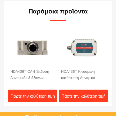
Παρόμοια προϊόντα
HDA436T-CAN Έκδοση
HDA436T Κινούμενη
H
ή
Δυναμικός 3 άξονων
κατάσταση Δυναμικό
Αν
ς
αισθητήρας κλίσης
κλίνομετρος Μέτρηση
γω
αισθητήρας κίνησης MEMS
γωνίας 3 άξονας Υψηλή
Δυ
ιμή
Πάρτε την καλύτερη τιμή
Πάρτε την καλύτερη τιμή
Πά
αισθητήρας γωνίας
ακρίβεια
μέ