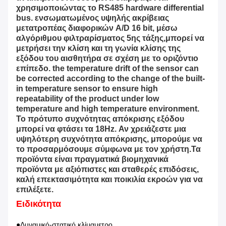
χρησιμοποιώντας το RS485 hardware differential
bus. ενσωματωμένος υψηλής ακρίβειας
μετατροπέας διαφορικών A/D 16 bit, μέσω
αλγόριθμου φιλτραρίσματος 5ης τάξης,μπορεί να
μετρήσει την κλίση και τη γωνία κλίσης της
εξόδου του αισθητήρα σε σχέση με το οριζόντιο
επίπεδο. the temperature drift of the sensor can
be corrected according to the change of the built-
in temperature sensor to ensure high
repeatability of the product under low
temperature and high temperature environment.
Το πρότυπο συχνότητας απόκρισης εξόδου
μπορεί να φτάσει τα 18Hz. Αν χρειάζεστε μια
υψηλότερη συχνότητα απόκρισης, μπορούμε να
το προσαρμόσουμε σύμφωνα με τον χρήστη.Τα
προϊόντα είναι πραγματικά βιομηχανικά
προϊόντα με αξιόπιστες και σταθερές επιδόσεις,
καλή επεκτασιμότητα και ποικιλία εκροών για να
επιλέξετε.
Ειδικότητα
●Δυναμικό-στατικό κλίμαμετρο