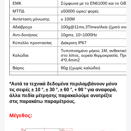
ΕΜΚ
Σύμφωνα με το EN61000 και το GBT
ΜΤΠΔ
≥50000 ώρες/ φορές
Αντίσταση μόνωσης
≥ 100M
Αδιάβροχο
100g@11ms,3Times/Axis ((μισό σινου
Αντι-δονήσεις
10gms, 10~1000Hz
Κύπελλο προστασίας
Διάκριση IP67
Τυποποιημένο μήκος 1M, ανθεκτικό σ
Καλώδια
στο λίπος, ευρεία θερμοκρασία, Προσ
4*0,4mm2
Βάρος
80g ((χωρίς καλώδιο)
*Αυτά τα τεχνικά δεδομένα περιλαμβάνουν μόνο
τις σειρές ± 10 °, ± 30 °, ± 60 °, + 90 ° για αναφορά,
άλλα πεδία μέτρησης παρακαλούμε ανατρέξτε
στις παρακάτω παραμέτρους.
Μέγεθος: