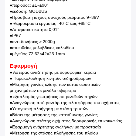
●περίοδος: ±1~±90°
●έκδοση: MODBUS
●Πρόσβαση ισχύος συνεχούς ρεύματος 9~36V
● θερμοκρασία εργασίας -40°C έως +85°C
●Αποφασιστικότητα 0,01°
●IP67
●αντι-δονήσεις > 2000g
●απευθείας μολύβδινος καλωδίου
●μέγεθος:72.62×42×23.1mm
Εφαρμογή
● Αστέρας αναζήτησης με δορυφορική κεραία
● Παρακολούθηση κινητών σιδηροδρόμων
●Μέτρηση γωνίας κλίσης των κατασκευαστικών
μηχανημάτων σε μεγάλο υψόμετρο
● εξοπλισμός γεωτρήσεις πετρελαϊκών πηγών
●Αναγνώριση από ραντάρ της πλατφόρμας του οχήματος
●Υπογειακή πλοήγηση με στάση τρυπών
●Βάσει της μέτρησης της κατεύθυνσης γωνίας
●Αναγνώριση στάσης οχήματος δορυφορικής επικοινωνίας
●Εφαρμογή ανάρτησης σωλήνων με προστασία
●Μέτρηση της στάσης πλοήγησης του πλοίου