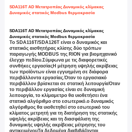
SDA116T AD Μετατροπέας Δυναμικός κλίμακας
Δυναμικός στατικός Modbus θερμοκρασία
SDA116T AD Μετατροπέας Δυναμικός κλίμακας
Δυναμικός στατικός Modbus θερμοκρασία
Το SDA116T/SDA126T είναι ο δυναμικός και
στατικός αισθητήρας κλίσης δύο τρόπων
παραγωγής MODBUS της RION για βιομηχανικό
έλεγχο πεδίου.Σύμφωνα με τις διαφορετικές
συνθήκες εργασίαςΗ μέτρηση υψηλής ακρίβειας
των προϊόντων είναι εγγυημένη σε διάφορα
περιβάλλοντα εργασίας.Όταν το εργασιακό
περιβάλλον βρίσκεται σε στατική λειτουργίαΌταν
το περιβάλλον εργασίας είναι σε δυναμική
λειτουργία, το κλίμαμετρο θα υιοθετήσει ένα
στατικό αλγόριθμο στο εσωτερικό.ο δυναμικός
αλγόριθμος θα υιοθετηθεί στο εσωτερικό του
κλίματος μετρητή για τη διατήρηση της στατικής
υψηλής ακρίβειας και τη διασφάλιση της
δυναμικής υψηλής ακρίβειας μέτρησης του
αντικειμένουΤα δεδομένα διαβιβάζονται