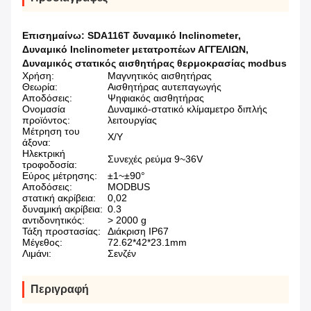
Επισημαίνω:
SDA116T δυναμικό Inclinometer
,
Δυναμικό Inclinometer μετατροπέων ΑΓΓΕΛΙΩΝ
,
Δυναμικός στατικός αισθητήρας θερμοκρασίας modbus
Χρήση:
Μαγνητικός αισθητήρας
Θεωρία:
Αισθητήρας αυτεπαγωγής
Αποδόσεις:
Ψηφιακός αισθητήρας
Ονομασία
Δυναμικό-στατικό κλίμαμετρο διπλής
προϊόντος:
λειτουργίας
Μέτρηση του
Χ/Υ
άξονα:
Ηλεκτρική
Συνεχές ρεύμα 9~36V
τροφοδοσία:
Εύρος μέτρησης:
±1~±90°
Αποδόσεις:
MODBUS
στατική ακρίβεια:
0,02
δυναμική ακρίβεια:
0.3
αντιδονητικός:
> 2000 g
Τάξη προστασίας:
Διάκριση IP67
Μέγεθος:
72.62*42*23.1mm
Λιμάνι:
Σενζέν
Περιγραφή