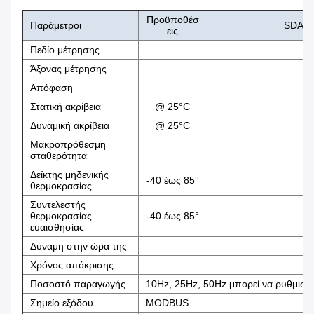
Προϋποθέσ
Παράμετροι
SDA11
εις
Πεδίο μέτρησης
Άξονας μέτρησης
Απόφαση
Στατική ακρίβεια
@ 25°C
Δυναμική ακρίβεια
@ 25°C
Μακροπρόθεσμη
σταθερότητα
Δείκτης μηδενικής
-40 έως 85°
θερμοκρασίας
Συντελεστής
θερμοκρασίας
-40 έως 85°
ευαισθησίας
Δύναμη στην ώρα της
Χρόνος απόκρισης
Ποσοστό παραγωγής
10Hz, 25Hz, 50Hz μπορεί να ρυθμιστε
Σημείο εξόδου
MODBUS