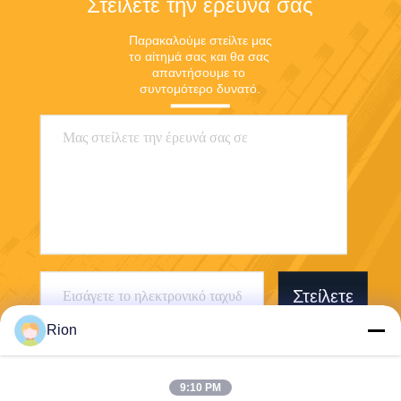
Στείλετε την έρευνά σας
Παρακαλούμε στείλτε μας 
το αίτημά σας και θα σας 
απαντήσουμε το 
συντομότερο δυνατό.
Στείλετε
Rion
9:10 PM