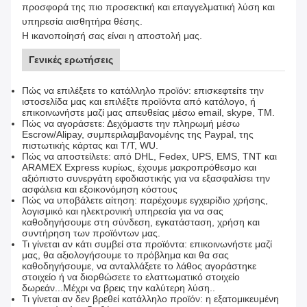
προσφορά της πιο προσεκτική και επαγγελματική λύση και
υπηρεσία αισθητήρα θέσης.
Η ικανοποίησή σας είναι η αποστολή μας.
Γενικές ερωτήσεις
Πώς να επιλέξετε το κατάλληλο προϊόν: επισκεφτείτε την
ιστοσελίδα μας και επιλέξτε προϊόντα από κατάλογο, ή
επικοινωνήστε μαζί μας απευθείας μέσω email, skype, TM.
Πώς να αγοράσετε: Δεχόμαστε την πληρωμή μέσω
Escrow/Alipay, συμπεριλαμβανομένης της Paypal, της
πιστωτικής κάρτας και T/T, WU.
Πώς να αποστείλετε: από DHL, Fedex, UPS, EMS, TNT και
ARAMEX Express κυρίως, έχουμε μακροπρόθεσμο και
αξιόπιστο συνεργάτη εφοδιαστικής για να εξασφαλίσει την
ασφάλεια και εξοικονόμηση κόστους
Πώς να υποβάλετε αίτηση: παρέχουμε εγχειρίδιο χρήσης,
λογισμικό και ηλεκτρονική υπηρεσία για να σας
καθοδηγήσουμε στη σύνδεση, εγκατάσταση, χρήση και
συντήρηση των προϊόντων μας.
Τι γίνεται αν κάτι συμβεί στα προϊόντα: επικοινωνήστε μαζί
μας, θα αξιολογήσουμε το πρόβλημα και θα σας
καθοδηγήσουμε, να ανταλλάξετε το λάθος αγοράστηκε
στοιχείο ή να διορθώσετε το ελαττωματικό στοιχείο
δωρεάν...Μέχρι να βρεις την καλύτερη λύση..
Τι γίνεται αν δεν βρεθεί κατάλληλο προϊόν: η εξατομικευμένη