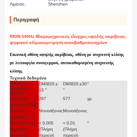
Λιμένας:
Shenzhen
Περιγραφή
RION 100Hz Μικρομηχανικός έλεγχος υψηλής ακρίβειας
ψηφιακό κλίμακομετρητή αυτοβαθμοποιημένο
Εικονική οθόνη υψηλής ακρίβειας, οθόνη με ανιχνευτή κλίσης
με λειτουργία συναγερμού, αυτοκαθαρισμένη ανιχνευτής
κλίσης
Τεχνικά δεδομένα
Περιοχή
DMI820:±
DMI820:±30
°
μέτρησης
15 °
°
γωνίας
Διάστημα
267
577
χμ
μέτρησης MM
Άξονας
Μονοάξονας
Μονοάξονας
μέτρησης
Η υψηλότερη
< 0,005
< 0,01
°
ακρίβεια
(Πλήρη
(Πλήρη
μέτρησης
περιοχή
περιοχή