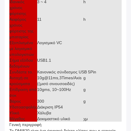
Ιδανικός
3 ~ 4
h
χρόνος
φόρτισης
Αειφόρος
11
h
χρόνος
φόρτισης της
μπαταρίας
Εξοπλισμένο
Λογισμικό VC
με λογισμικό
υπολογιστών
Σήμα εξόδου
USB1.1
δεδομένων
Συνδέστε το.
Κανονικός σύνδεσμος USB 5Pin
Αντοχή σε
10g@11ms,3Times/Axis
g
κρούσματα
((μισό σινουσοειδές)
Επίδραση από
10gms, 10~100Hz
g
σοκ
Βάρος
300
g
Υδατοασφαλής
Διάκριση IP54
Υλικό
Χάλυβα
Μέγεθος
Δοκιμαστικό υλικό
χμ
Γενική περιγραφή
Το DMI820 είναι ένα ψηφιακό δείκτη κλίσης που η εταιρεία