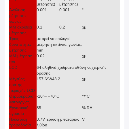
μέτρησης)
μέτρησης)
Ανάλυση
0.001
0.001
°
μέτρησης
γωνίας
ΜΜ ακρίβεια
0.1
0.2
χμ
μέτρησης
Τρεις
μπορεί να επιλεγεί
δυνατότητες
μέτρηση ακτίνας, γωνίας,
μέτρησης
mm
ΜΜ μέτρηση
0.02
χμ
res
LCD
64 αληθινά χρώματα οθόνη νυχτερινής
όρασης
Μέγεθος
L57.6*W43.2
χμ
ορατής
περιοχής LCD
Θερμοκρασία
-10°~ +70°C
°/°C
λειτουργίας
Εργασιακή
85
% RH
υγρασία
Ηλεκτρική
3.7VΤέρωση μπαταρίας
V
τροφοδοσία
λιθίου