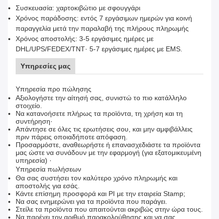
Συσκευασία: χαρτοκιβώτιο με σφουγγάρι
Χρόνος παράδοσης: εντός 7 εργάσιμων ημερών για κοινή
παραγγελία μετά την παραλαβή της πλήρους πληρωμής
Χρόνος αποστολής: 3-5 εργάσιμες ημέρες με
DHL/UPS/FEDEX/TNT· 5-7 εργάσιμες ημέρες με EMS.
Υπηρεσίες μας
Υπηρεσία προ πώλησης
Αξιολογήστε την αίτησή σας, συνιστώ το πιο κατάλληλο
στοιχείο.
Να κατανοήσετε πλήρως τα προϊόντα, τη χρήση και τη
συντήρηση·
Απάντησε σε όλες τις ερωτήσεις σου, και μην αμφιβάλλεις
πριν πάρεις οποιαδήποτε απόφαση.
Προσαρμόστε, αναθεωρήστε ή επανασχεδιάστε τα προϊόντα
μας ώστε να συνάδουν με την εφαρμογή (για εξατομικευμένη
υπηρεσία) ·
Υπηρεσία πωλήσεων
Θα σας συστήσει τον καλύτερο χρόνο πληρωμής και
αποστολής για εσάς.
Κάντε επίσημη προσφορά και PI με την εταιρεία Stamp;
Να σας ενημερώνει για τα προϊόντα που παράγει.
Στείλε τα προϊόντα που απαιτούνται ακριβώς στην ώρα τους.
Να παρέχει τον αριθμό παρακολούθησης και να σας