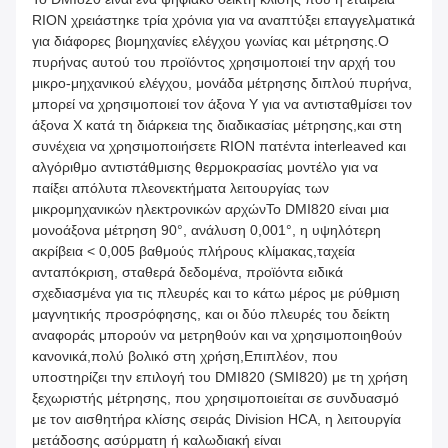
RION χρειάστηκε τρία χρόνια για να αναπτύξει επαγγελματικά
για διάφορες βιομηχανίες ελέγχου γωνίας και μέτρησης.Ο
πυρήνας αυτού του προϊόντος χρησιμοποιεί την αρχή του
μικρο-μηχανικού ελέγχου, μονάδα μέτρησης διπλού πυρήνα,
μπορεί να χρησιμοποιεί τον άξονα Y για να αντισταθμίσει τον
άξονα X κατά τη διάρκεια της διαδικασίας μέτρησης,και στη
συνέχεια να χρησιμοποιήσετε RION πατέντα interleaved και
αλγόριθμο αντιστάθμισης θερμοκρασίας μοντέλο για να
παίξει απόλυτα πλεονεκτήματα λειτουργίας των
μικρομηχανικών ηλεκτρονικών αρχώνΤο DMI820 είναι μια
μονοάξονα μέτρηση 90°, ανάλυση 0,001°, η υψηλότερη
ακρίβεια < 0,005 βαθμούς πλήρους κλίμακας,ταχεία
ανταπόκριση, σταθερά δεδομένα, προϊόντα ειδικά
σχεδιασμένα για τις πλευρές και το κάτω μέρος με ρύθμιση
μαγνητικής προσρόφησης, και οι δύο πλευρές του δείκτη
αναφοράς μπορούν να μετρηθούν και να χρησιμοποιηθούν
κανονικά,πολύ βολικό στη χρήση,Επιπλέον, που
υποστηρίζει την επιλογή του DMI820 (SMI820) με τη χρήση
ξεχωριστής μέτρησης, που χρησιμοποιείται σε συνδυασμό
με τον αισθητήρα κλίσης σειράς Division HCA, η λειτουργία
μετάδοσης ασύρματη ή καλωδιακή είναι