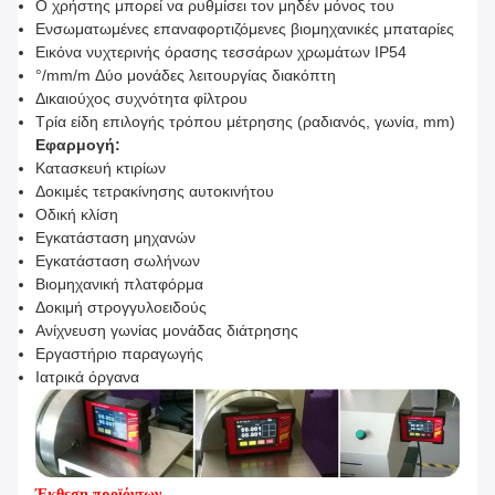
Ο χρήστης μπορεί να ρυθμίσει τον μηδέν μόνος του
Ενσωματωμένες επαναφορτιζόμενες βιομηχανικές μπαταρίες
Εικόνα νυχτερινής όρασης τεσσάρων χρωμάτων IP54
°/mm/m Δύο μονάδες λειτουργίας διακόπτη
Δικαιούχος συχνότητα φίλτρου
Τρία είδη επιλογής τρόπου μέτρησης (ραδιανός, γωνία, mm)
Εφαρμογή:
Κατασκευή κτιρίων
Δοκιμές τετρακίνησης αυτοκινήτου
Οδική κλίση
Εγκατάσταση μηχανών
Εγκατάσταση σωλήνων
Βιομηχανική πλατφόρμα
Δοκιμή στρογγυλοειδούς
Ανίχνευση γωνίας μονάδας διάτρησης
Εργαστήριο παραγωγής
Ιατρικά όργανα
Έκθεση προϊόντων