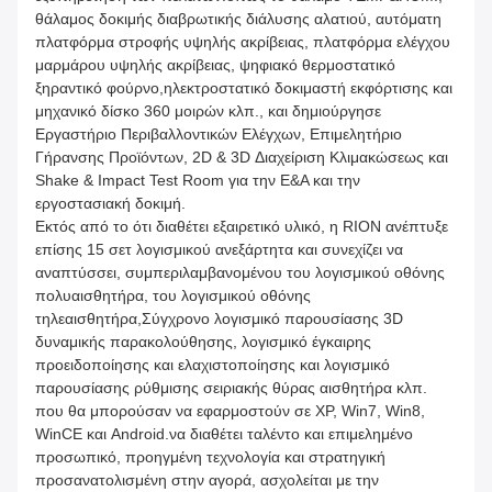
θάλαμος δοκιμής διαβρωτικής διάλυσης αλατιού, αυτόματη
πλατφόρμα στροφής υψηλής ακρίβειας, πλατφόρμα ελέγχου
μαρμάρου υψηλής ακρίβειας, ψηφιακό θερμοστατικό
ξηραντικό φούρνο,ηλεκτροστατικό δοκιμαστή εκφόρτισης και
μηχανικό δίσκο 360 μοιρών κλπ., και δημιούργησε
Εργαστήριο Περιβαλλοντικών Ελέγχων, Επιμελητήριο
Γήρανσης Προϊόντων, 2D & 3D Διαχείριση Κλιμακώσεως και
Shake & Impact Test Room για την Ε&Α και την
εργοστασιακή δοκιμή.
Εκτός από το ότι διαθέτει εξαιρετικό υλικό, η RION ανέπτυξε
επίσης 15 σετ λογισμικού ανεξάρτητα και συνεχίζει να
αναπτύσσει, συμπεριλαμβανομένου του λογισμικού οθόνης
πολυαισθητήρα, του λογισμικού οθόνης
τηλεαισθητήρα,Σύγχρονο λογισμικό παρουσίασης 3D
δυναμικής παρακολούθησης, λογισμικό έγκαιρης
προειδοποίησης και ελαχιστοποίησης και λογισμικό
παρουσίασης ρύθμισης σειριακής θύρας αισθητήρα κλπ.
που θα μπορούσαν να εφαρμοστούν σε XP, Win7, Win8,
WinCE και Android.να διαθέτει ταλέντο και επιμελημένο
προσωπικό, προηγμένη τεχνολογία και στρατηγική
προσανατολισμένη στην αγορά, ασχολείται με την