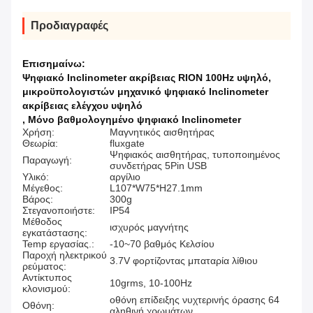
Προδιαγραφές
Επισημαίνω:
Ψηφιακό Inclinometer ακρίβειας RION 100Hz υψηλό
,
μικροϋπολογιστών μηχανικό ψηφιακό Inclinometer
ακρίβειας ελέγχου υψηλό
,
Μόνο βαθμολογημένο ψηφιακό Inclinometer
Χρήση:
Μαγνητικός αισθητήρας
Θεωρία:
fluxgate
Ψηφιακός αισθητήρας, τυποποιημένος
Παραγωγή:
συνδετήρας 5Pin USB
Υλικό:
αργίλιο
Μέγεθος:
L107*W75*H27.1mm
Βάρος:
300g
Στεγανοποιήστε:
IP54
Μέθοδος
ισχυρός μαγνήτης
εγκατάστασης:
Temp εργασίας.:
-10~70 βαθμός Κελσίου
Παροχή ηλεκτρικού
3.7V φορτίζοντας μπαταρία λίθιου
ρεύματος:
Αντίκτυπος
10grms, 10-100Hz
κλονισμού:
οθόνη επίδειξης νυχτερινής όρασης 64
Οθόνη:
αληθινή χρωμάτων