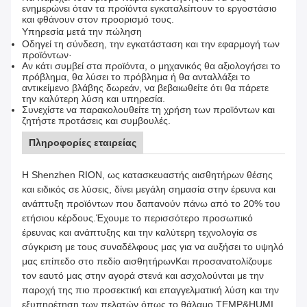
ενημερώνει όταν τα προϊόντα εγκαταλείπουν το εργοστάσιο
και φθάνουν στον προορισμό τους.
Υπηρεσία μετά την πώληση
Οδηγεί τη σύνδεση, την εγκατάσταση και την εφαρμογή των
προϊόντων·
Αν κάτι συμβεί στα προϊόντα, ο μηχανικός θα αξιολογήσει το
πρόβλημα, θα λύσει το πρόβλημα ή θα ανταλλάξει το
αντικείμενο βλάβης δωρεάν, να βεβαιωθείτε ότι θα πάρετε
την καλύτερη λύση και υπηρεσία.
Συνεχίστε να παρακολουθείτε τη χρήση των προϊόντων και
ζητήστε προτάσεις και συμβουλές.
Πληροφορίες εταιρείας
Η Shenzhen RION, ως κατασκευαστής αισθητήρων θέσης
και ειδικός σε λύσεις, δίνει μεγάλη σημασία στην έρευνα και
ανάπτυξη προϊόντων που δαπανούν πάνω από το 20% του
ετήσιου κέρδους.Έχουμε το περισσότερο προσωπικό
έρευνας και ανάπτυξης και την καλύτερη τεχνολογία σε
σύγκριση με τους συναδέλφους μας για να αυξήσει το υψηλό
μας επίπεδο στο πεδίο αισθητήρωνΚαι προσανατολίζουμε
τον εαυτό μας στην αγορά στενά και ασχολούνται με την
παροχή της πιο προσεκτική και επαγγελματική λύση και την
εξυπηρέτηση των πελατών.όπως το θάλαμο TEMP&HUMI,