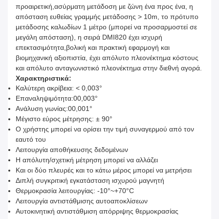
προαιρετική,ασύρματη μετάδοση με ζώνη ένα προς ένα, η
απόσταση ευθείας γραμμής μετάδοσης > 10m, το πρότυπο
μετάδοσης καλωδίων 1 μέτρο (μπορεί να προσαρμοστεί σε
μεγάλη απόσταση), η σειρά DMI820 έχει ισχυρή
επεκτασιμότητα,βολική και πρακτική εφαρμογή και
βιομηχανική αξιοπιστία, έχει απόλυτο πλεονέκτημα κόστους
και απόλυτο ανταγωνιστικό πλεονέκτημα στην διεθνή αγορά.
Χαρακτηριστικά:
Καλύτερη ακρίβεια: < 0,003°
Επαναληψιμότητα:00,003°
Ανάλυση γωνίας:00,001°
Μέγιστο εύρος μέτρησης: ± 90°
Ο χρήστης μπορεί να ορίσει την τιμή συναγερμού από τον
εαυτό του
Λειτουργία αποθήκευσης δεδομένων
Η απόλυτη/σχετική μέτρηση μπορεί να αλλάζει
Και οι δύο πλευρές και το κάτω μέρος μπορεί να μετρήσει
Διπλή συγκριτική εγκατάσταση ισχυρού μαγνητή
Θερμοκρασία λειτουργίας: -10°~+70°C
Λειτουργία αντιστάθμισης αυτοαποκλίσεων
Αυτοκινητική αντιστάθμιση απόρριψης θερμοκρασίας