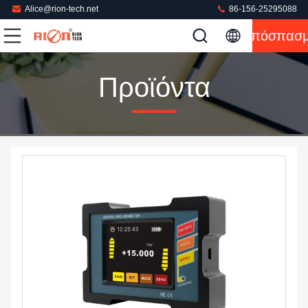
Alice@rion-tech.net
86-156-25295088
Απόσπασ
Προϊόντα