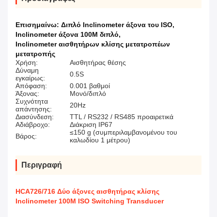
Επισημαίνω:
Διπλό Inclinometer άξονα του ISO
,
Inclinometer άξονα 100M διπλό
,
Inclinometer αισθητήρων κλίσης μετατροπέων
μετατροπής
Χρήση:
Αισθητήρας θέσης
Δύναμη
0.5S
εγκαίρως:
Απόφαση:
0.001 βαθμοί
Άξονας:
Μονό/διπλό
Συχνότητα
20Hz
απάντησης:
Διασύνδεση:
TTL / RS232 / RS485 προαιρετικά
Αδιάβροχο:
Διάκριση IP67
≤150 g (συμπεριλαμβανομένου του
Βάρος:
καλωδίου 1 μέτρου)
Περιγραφή
HCA726/716 Δύο άξονες αισθητήρας κλίσης
Inclinometer 100M ISO Switching Transducer