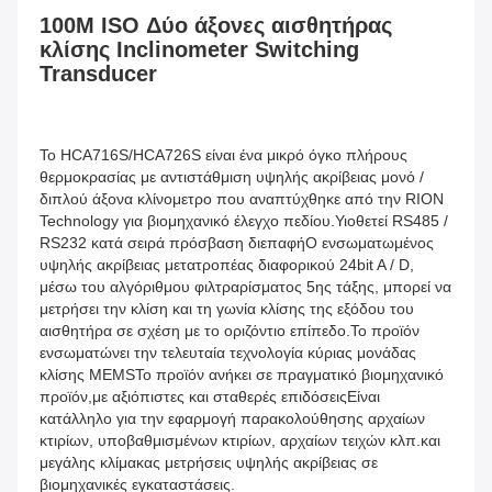
100M ISO Δύο άξονες αισθητήρας 
κλίσης Inclinometer Switching 
Transducer
Το HCA716S/HCA726S είναι ένα μικρό όγκο πλήρους 
θερμοκρασίας με αντιστάθμιση υψηλής ακρίβειας μονό / 
διπλού άξονα κλίνομετρο που αναπτύχθηκε από την RION 
Technology για βιομηχανικό έλεγχο πεδίου.Υιοθετεί RS485 / 
RS232 κατά σειρά πρόσβαση διεπαφήΟ ενσωματωμένος 
υψηλής ακρίβειας μετατροπέας διαφορικού 24bit A / D, 
μέσω του αλγόριθμου φιλτραρίσματος 5ης τάξης, μπορεί να 
μετρήσει την κλίση και τη γωνία κλίσης της εξόδου του 
αισθητήρα σε σχέση με το οριζόντιο επίπεδο.Το προϊόν 
ενσωματώνει την τελευταία τεχνολογία κύριας μονάδας 
κλίσης MEMSΤο προϊόν ανήκει σε πραγματικό βιομηχανικό 
προϊόν,με αξιόπιστες και σταθερές επιδόσειςΕίναι 
κατάλληλο για την εφαρμογή παρακολούθησης αρχαίων 
κτιρίων, υποβαθμισμένων κτιρίων, αρχαίων τειχών κλπ.και 
μεγάλης κλίμακας μετρήσεις υψηλής ακρίβειας σε 
βιομηχανικές εγκαταστάσεις.