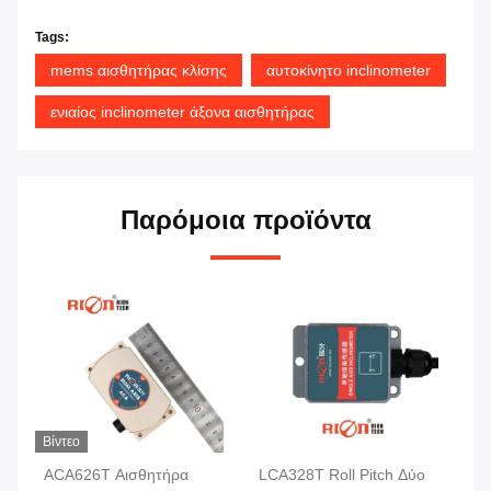
Tags:
mems αισθητήρας κλίσης
αυτοκίνητο inclinometer
ενιαίος inclinometer άξονα αισθητήρας
Παρόμοια προϊόντα
Βίντεο
ACA626T Αισθητήρα
LCA328T Roll Pitch Δύο
AC