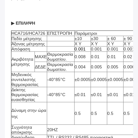
▶ ΕΠΙΛΗΨΗ
HCA716/HCA726
ΕΠΙΣΤΡΟΠΗ
Παράμετροι
Πεδίο μέτρησης
±10
±30
± 60
± 90
Άξονας μέτρησης
Χ Y
Χ Y
Χ Y
Χ Y
Απόφαση
0.001
0.001
0.001
0.001
Θερμοκρασία 
MAXE
0.008
0.01
0.01
0.02
Ακριβότητα 
δωματίου.
μέτρησης
Θερμοκρασία 
ΔΕΔΕ
0.004
0.005
0.005
0.006
δωματίου.
Μηδενικός 
συντελεστής 
-40°85°C
±0.0005
±0.0005
±0.0005
±0.000
θερμοκρασίας
Δείκτης 
θερμοκρασίας 
-40°85°C
≤0.01
≤0.01
≤0.01
≤0.01
ευαισθησίας
Δύναμη στην ώρα 
0.5
0.5
0.5
0.5
της
Συχνότητα 
20HZ
απόκρισης
Διασύνδεση
TTL / RS232 / RS485 προαιρετικά