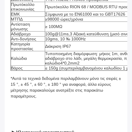
Πρωτόκολλο 
Πρωτόκολλο RION 68 / MODBUS RTU προαιρε
επικοινωνίας
ΕΜΚ
Σύμφωνα με το EN61000 και το GBT17626
ΜΤΠΔ
≥98000 ώρες/χρόνια
Αντίσταση 
≥ 100MΩ
μόνωσης
Αδιάβροχο
100g@11ms,3 Αξιακή κατεύθυνση (μισό σινου
Αντι-δονήσεις
10gms, 10 ‰ 1000Hz
Κατηγορία 
Διάκριση IP67
προστασίας
Τυποποιημένη διαμόρφωση: μήκος 1m, ανθεκτι
Καλώδια
αδιάβροχο στο λάδι, μεγάλη θερμοκρασία, προ
καλώδιο4*0,2mm2
Βάρος
≤ 150g (συμπεριλαμβανομένου καλωδίου 1 μέ
*Αυτά τα τεχνικά δεδομένα περιλαμβάνουν μόνο τις σειρές ± 
15 °, ± 45 °, ± 60 °, ± 180 ° για αναφορά, άλλα εύρους 
μέτρησης παρακαλούμε ανατρέξτε στις παρακάτω 
παραμέτρους.