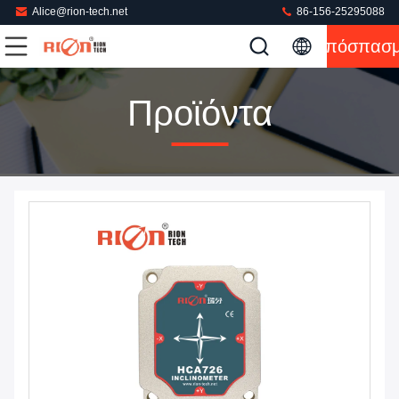
Alice@rion-tech.net
86-156-25295088
Απόσπασ
Προϊόντα