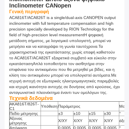
Inclinometer CANopen
Γενική περιγραφή
ACA816T/ACA826T is a single/dual-axis CANOPEN output
inclinometer with full temperature compensation and high
precision specially developed by RION Technology for the
field of high-precision level measurementΗ ψηφιακή
μετάδοση σήματος, με λογισμικό υπολογιστή, μπορεί να
μετρήσει και να καταγράψει τη γωνία ταυτόχρονα.Τα
χαρακτηριστικά της εγκατάστασης χωρίς επαφή καθιστούν
το ACA816T/ACA826T εξαιρετικά συμβατό και εύκολο στην
εγκατάστασηΑπλά τοποθετήστε τον αισθητήρα στην
επιφάνεια του αντικειμένου που θα μετρηθεί με βίδες, και η
κλίση του αντικειμένου μπορεί να υπολογιστεί αυτόματα.Με
ισχυρή αντοχή σε εξωτερικές ηλεκτρομαγνητικές παρεμβολές
και ισχυρή ικανότητα αντοχής σε δονήσεις από κρούσεις, έχει
ανταγωνιστικό πλεονέκτημα έναντι των ομολόγων της.
Τεχνικά δεδομένα
ΑΚΑ816Τ/826Τ-
Υπόθεση
Παράμετρος
Μονά
C1
Πεδίο μέτρησης
±3
±10
±15
±30
°
Άξονας
Χ/ΧΥ
Χ/ΧΥ
Χ/ΧΥ
Χ/ΧΥ
άξον
μέτρησης
Απόφαση
0.0005
0.0005
0.0005
0.0005
°