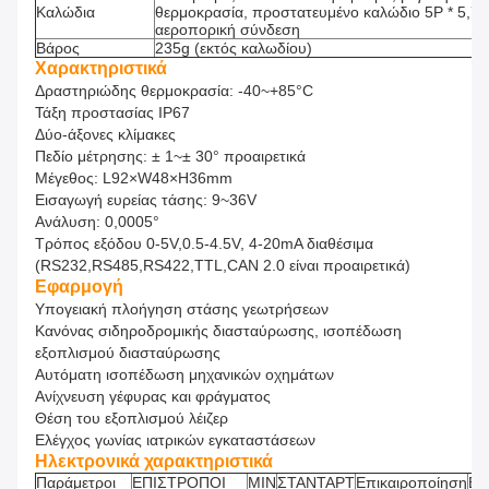
Καλώδια
θερμοκρασία, προστατευμένο καλώδιο 5P * 5,
αεροπορική σύνδεση
Βάρος
235g (εκτός καλωδίου)
Χαρακτηριστικά
Δραστηριώδης θερμοκρασία: -40
~
+85°C
Τάξη προστασίας IP67
Δύο-άξονες κλίμακες
Πεδίο μέτρησης: ± 1
~
± 30° προαιρετικά
Μέγεθος: L92×W48×H36mm
Εισαγωγή ευρείας τάσης: 9
~
36V
Ανάλυση: 0,0005°
Τρόπος εξόδου 0-5V,0.5-4.5V, 4-20mA διαθέσιμα
(RS232
,
RS485
,
RS422
,
TTL
,
CAN 2.0 είναι προαιρετικά)
Εφαρμογή
Υπογειακή πλοήγηση στάσης γεωτρήσεων
Κανόνας σιδηροδρομικής διασταύρωσης, ισοπέδωση
εξοπλισμού διασταύρωσης
Αυτόματη ισοπέδωση μηχανικών οχημάτων
Ανίχνευση γέφυρας και φράγματος
Θέση του εξοπλισμού λέιζερ
Ελέγχος γωνίας ιατρικών εγκαταστάσεων
Ηλεκτρονικά χαρακτηριστικά
Παράμετροι
ΕΠΙΣΤΡΟΠΟΙ
ΜΙΝ
ΣΤΑΝΤΑΡΤ
Επικαιροποίηση
ΕΝ