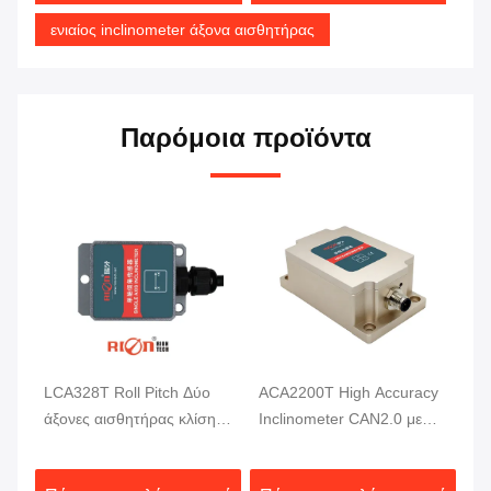
ενιαίος inclinometer άξονα αισθητήρας
Παρόμοια προϊόντα
LCA328T Roll Pitch Δύο
ACA2200T High Accuracy
P
άξονες αισθητήρας κλίσης
Inclinometer CAN2.0 με
αι
ς
σε πραγματικό χρόνο
πλήρη αντιστάθμιση
γω
έξοδος ψηφιακό μετρητή
θερμοκρασίας
Αδ