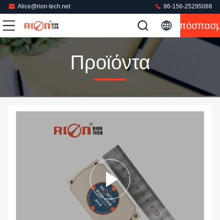
Alice@rion-tech.net
86-156-25295088
Απόσπασ
Προϊόντα