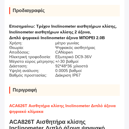
Προδιαγραφές
Επισημαίνω:
Τρέχον Inclinometer αισθητήρων κλίσης
,
Inclinometer αισθητήρων κλίσης 2 άξονα
,
Διπλό ψηφιακό Inclinometer άξονα ΜΠΟΡΕΙ 2.0B
Χρήση:
μέτρο γωνίας
Θεωρία:
Ψηφιακός αισθητήρας
Αποδόσεις:
CANopen
Ηλεκτρική τροφοδοσία:
Εξωτερικό DC9-36V
Μέγιστο εύρος μέτρησης:
+/-30 βαθμοί
Διάσταση:
92*48*36 χιλιοστά
Υψηλή ανάλυση:
0.0005 βαθμοί
Βαθμός προστασίας:
Διάκριση IP67
Περιγραφή
ACA626T Αισθητήρα κλίσης Inclinometer Διπλό άξονα
ψηφιακό κλίμακα
ACA826T Αισθητήρα κλίσης
Inclinometer Διπλό άξονα ψηφιακό