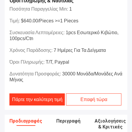
Όροι Πληρωμής & Ναυτιλίας
Ποσότητα Παραγγελίας Min:
1
Τιμή:
$640.00/Pieces >=1 Pieces
Συσκευασία Λεπτομέρειες:
1pcs Εσωτερικό Κιβώτιο,
100pcs/ctn
Χρόνος Παράδοσης:
7 Ημέρες Για Τα Δείγματα
Όροι Πληρωμής:
T/T, Paypal
Δυνατότητα Προσφοράς:
30000 Μονάδα/μονάδες Ανά
Μήνας
Πάρτε την καλύτερη τιμή
Επαφή τώρα
Προδιαγραφές
Περιγραφή
Αξιολογήσεις
& Κριτικές