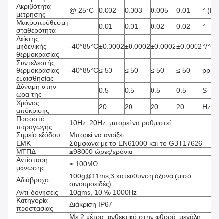
Ακριβότητα
@ 25°C
0.002
0.003
0.005
0.01
° (R
μέτρησης
Μακροπρόθεσμη
0.01
0.01
0.02
0.02
°
σταθερότητα
Δείκτης
μηδενικής
-40°85°C
±0.0002
±0.0002
±0.0002
±0.0002
°/°C
θερμοκρασίας
Συντελεστής
θερμοκρασίας
-40°85°C
≤ 50
≤ 50
≤ 50
≤ 50
ppm/
ευαισθησίας
Δύναμη στην
0.5
0.5
0.5
0.5
S
ώρα της
Χρόνος
20
20
20
20
Hz
απόκρισης
Ποσοστό
10Hz, 20Hz, μπορεί να ρυθμιστεί
παραγωγής
Σημείο εξόδου
Μπορεί να ανοίξει
ΕΜΚ
Σύμφωνα με το EN61000 και το GBT17626
ΜΤΠΔ
≥98000 ώρες/χρόνια
Αντίσταση
≥ 100MΩ
μόνωσης
100g@11ms,3 κατεύθυνση άξονα (μισό
Αδιάβροχο
σινουροειδές)
Αντι-δονήσεις
10gms, 10 ‰ 1000Hz
Κατηγορία
Διάκριση IP67
προστασίας
Με 2 μέτρα, ανθεκτικό στην φθορά, μεγάλη