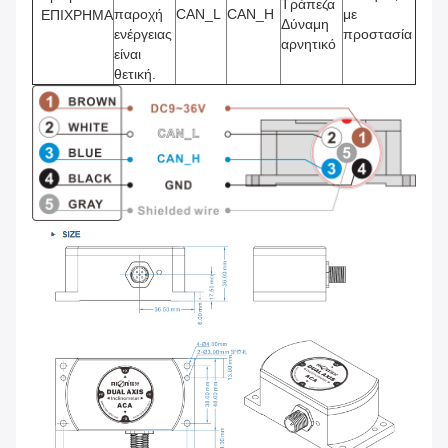
Τράπεζα
παροχή
CAN_L
CAN_H
με
ΕΠΙΧΡΗΜΑ
Δύναμη
ενέργειας
προστασία
αρνητικό
είναι
θετική.