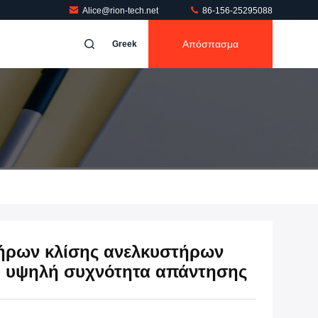
Alice@rion-tech.net
86-156-25295088
Απόσπασμα
Greek
τήρων κλίσης ανελκυστήρων
ή υψηλή συχνότητα απάντησης