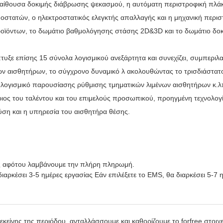
ίθουσα δοκιμής διάβρωσης ψεκασμού, η αυτόματη περιστροφική πλάκ
οστατών, ο ηλεκτροστατικός ελεγκτής απαλλαγής και η μηχανική περισ
οϊόντων, το δωμάτιο βαθμολόγησης στάσης 2D&3D και το δωμάτιο δοκι
πτυξε επίσης 15 σύνολα λογισμικού ανεξάρτητα και συνεχίζει, συμπερι
ν αισθητήρων, το σύγχρονο δυναμικό λ ακολουθώντας το τρισδιάστατο
 λογισμικό παρουσίασης ρύθμισης τμηματικών λιμένων αισθητήρων κ.λ
ος του ταλέντου και του επιμελούς προσωπικού, προηγμένη τεχνολογ
 λύση και η υπηρεσία του αισθητήρα θέσης.
ες αφότου λαμβάνουμε την πλήρη πληρωμή.
ρκέσει 3-5 ημέρες εργασίας Εάν επιλέξετε το EMS, θα διαρκέσει 5-7 η
 εκείνης της περιόδου, ανταλλάσσουμε και καθορίζουμε το forfree στοιχ