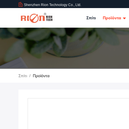
Shenzhen Rion Technology Co., Ltd.
Σπίτι
Προϊόντα
Σπίτι
/
Προϊόντα