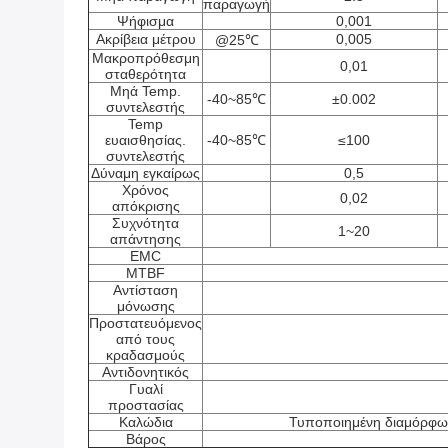
παραγωγή
Ψήφισμα
0,001
Ακρίβεια μέτρου
0,005
@25℃
Μακροπρόθεσμη
0,01
σταθερότητα
Μηά Temp.
-40~85℃
±0.002
συντελεστής
Temp
ευαισθησίας.
-40~85℃
≤100
συντελεστής
Δύναμη εγκαίρως
0,5
Χρόνος
0,02
απόκρισης
Συχνότητα
1~20
απάντησης
EMC
MTBF
Αντίσταση
μόνωσης
Προστατευόμενος
από τους
κραδασμούς
Αντιδονητικός
Γυαλί
προστασίας
Καλώδια
Τυποποιημένη διαμόρφωσ
Βάρος