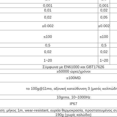
0,001
0,001
0,01
0,02
0,02
0,05
±0.002
±0.002
≤100
≤100
0,5
0,5
0,02
0,02
1~20
1~20
Σύμφωνα με EN61000 και GBT17626
≥50000 ώρες/χρόνοι
≥100MΩ
το 100g@11ms, αξονική κατεύθυνση 3 (μισός κολπώδ
10grms, 10~1000Hz
IP67
η: μήκος 1m, wear-resistant, ευρεία θερμοκρασία, προστατευμένος 
190g (χωρίς καλώδιο)