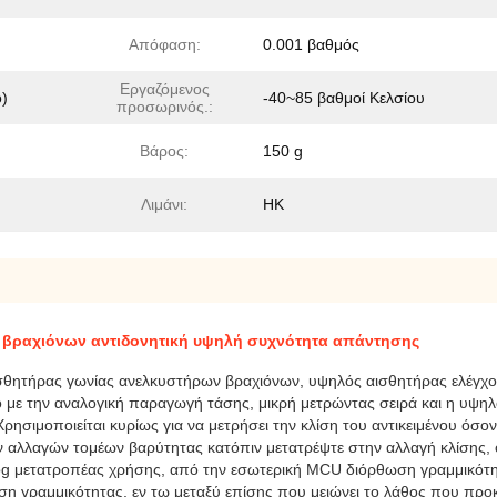
Απόφαση:
0.001 βαθμός
Εργαζόμενος
ό)
-40~85 βαθμοί Κελσίου
προσωρινός.:
Βάρος:
150 g
Λιμάνι:
HK
ν βραχιόνων αντιδονητική υψηλή συχνότητα απάντησης
αισθητήρας γωνίας ανελκυστήρων βραχιόνων, υψηλός αισθητήρας ελέγχ
 με την αναλογική παραγωγή τάσης, μικρή μετρώντας σειρά και η υψηλότ
Χρησιμοποιείται κυρίως για να μετρήσει την κλίση του αντικειμένου όσ
ν αλλαγών τομέων βαρύτητας κατόπιν μετατρέψτε στην αλλαγή κλίσης,
nalog μετατροπέας χρήσης, από την εσωτερική MCU διόρθωση γραμμικότ
ση γραμμικότητας, εν τω μεταξύ επίσης που μειώνει το λάθος που προκα