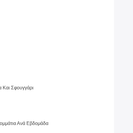
α Και Σφουγγάρι
κομμάτια Ανά Εβδομάδα