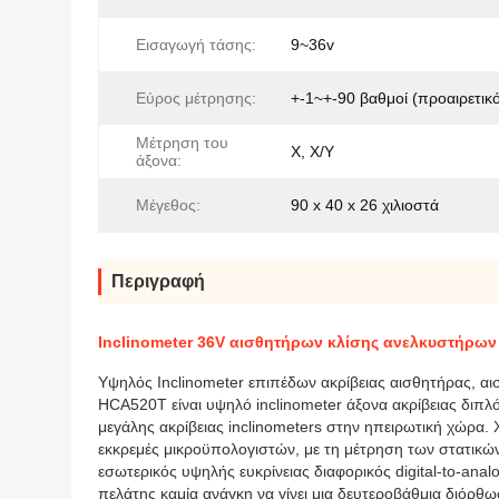
Εισαγωγή τάσης:
9~36v
Εύρος μέτρησης:
+-1~+-90 βαθμοί (προαιρετικ
Μέτρηση του
Χ, Χ/Υ
άξονα:
Μέγεθος:
90 x 40 x 26 χιλιοστά
Περιγραφή
Inclinometer 36V αισθητήρων κλίσης ανελκυστήρω
Υψηλός Inclinometer επιπέδων ακρίβειας αισθητήρας, 
HCA520T είναι υψηλό inclinometer άξονα ακρίβειας διπλό
μεγάλης ακρίβειας inclinometers στην ηπειρωτική χώρα. 
εκκρεμές μικροϋπολογιστών, με τη μέτρηση των στατικώ
εσωτερικός υψηλής ευκρίνειας διαφορικός digital-to-a
πελάτης καμία ανάγκη να γίνει μια δευτεροβάθμια διόρθω