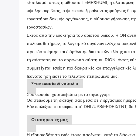
εξοπλισμό, όπως η αίθουσα TEMP&HUMI, η αλατισμένη α
υψηλής ακρίβειας, ο ψηφιακός ξεραίνοντας φούρνος θερμ
εργαστήριο δοκιμής οργάνωσης, η αίθουσα γήρανσης πρ
εργοστασίων.
Εκτός από την ιδιοκτησία του άριστου υλικού, RION ανέ
πολυαισθητήρων, το λογισμικό οργάνων ελέγχου μακρινώ
προειδοποίησης και διόρθωσης διακοπτών κλίσης και το
τη σύσπαση και το αρρενωπό σύστημα. RION, όντας κύρι
συμμετέχεται εσείς η πιό διακριτικές και επαγγελματικές
Ικανοποίηση είστε το τελευταίο πεπρωμένο μας.
Συσκευασία & ναυτιλία
Συσκευασία: χαρτοκιβώτιο με το σφουγγάρι
Θα στείλουμε τη διαταγή σας μέσα σε 7 εργάσιμες ημέρ
Εάν επιλέξετε το σκάφος από DHL/UPS/FEDEX/TNT, θα δια
Οι υπηρεσίες μας
Η εξουσιοδότηση ενός έτους παρέχεται, κατά τη διάρκεια