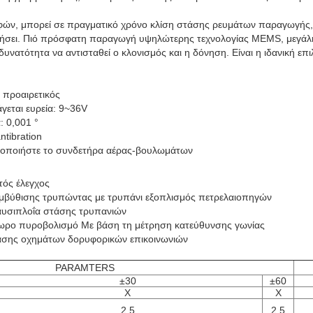
φών, μπορεί σε πραγματικό χρόνο κλίση στάσης ρευμάτων παραγωγής, 
στήσει. Πιό πρόσφατη παραγωγή υψηλώτερης τεχνολογίας MEMS, μεγάλης
νατότητα να αντισταθεί ο κλονισμός και η δόνηση. Είναι η ιδανική επ
 προαιρετικός
άγεται ευρεία: 9~36V
: 0,001 °
tibration
νοποιήστε το συνδετήρα αέρας-βουλωμάτων
τός έλεγχος
εμβύθισης τρυπώντας με τρυπάνι εξοπλισμός πετρελαιοπηγών
αυσιπλοΐα στάσης τρυπανιών
ρο πυροβολισμό Με βάση τη μέτρηση κατεύθυνσης γωνίας
σης οχημάτων δορυφορικών επικοινωνιών
PARAMTERS
±30
±60
Χ
Χ
2.5
2.5