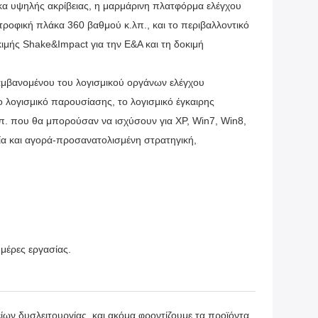
α υψηλής ακρίβειας, η μαρμάρινη πλατφόρμα ελέγχου
τροφική πλάκα 360 βαθμού κ.λπ., και το περιβαλλοντικό
μής Shake&Impact για την Ε&Α και τη δοκιμή
λαμβανομένου του λογισμικού οργάνων ελέγχου
 λογισμικό παρουσίασης, το λογισμικό έγκαιρης
π. που θα μπορούσαν να ισχύσουν για XP, Win7, Win8,
ία και αγορά-προσανατολισμένη στρατηγική,
μέρες εργασίας.
είων δυσλειτουργίας, και ακόμα φροντίζουμε τα προϊόντα