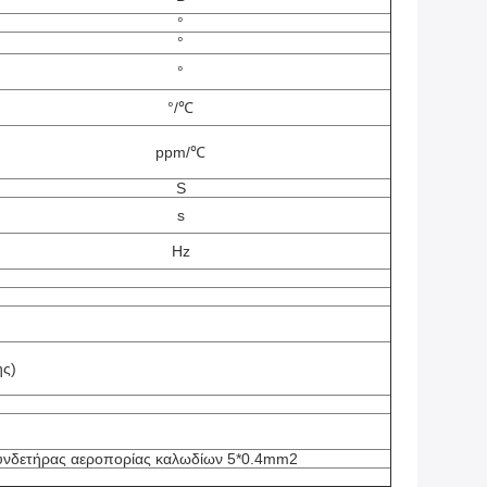
°
°
°
°/℃
ppm/℃
S
s
Hz
ης)
συνδετήρας αεροπορίας καλωδίων 5*0.4mm2