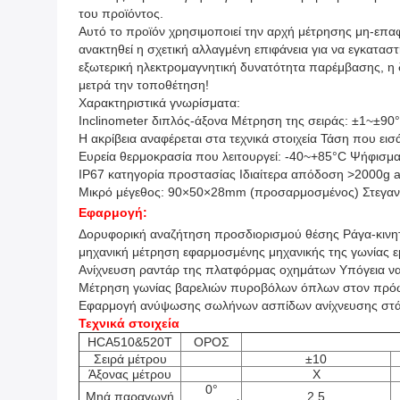
του προϊόντος.
Αυτό το προϊόν χρησιμοποιεί την αρχή μέτρησης μη-επα
ανακτηθεί η σχετική αλλαγμένη επιφάνεια για να εγκατα
εξωτερική ηλεκτρομαγνητική δυνατότητα παρέμβασης, η δυ
μετρά την τοποθέτηση!
Χαρακτηριστικά γνωρίσματα:
Inclinometer διπλός-άξονα Μέτρηση της σειράς: ±1~±90°
Η ακρίβεια αναφέρεται στα τεχνικά στοιχεία Τάση που εισ
Ευρεία θερμοκρασία που λειτουργεί: -40~+85°C Ψήφισμα
IP67 κατηγορία προστασίας Ιδιαίτερα απόδοση >2000g an
Μικρό μέγεθος: 90×50×28mm (προσαρμοσμένος)
Στεγα
Εφαρμογή:
Δορυφορική αναζήτηση προσδιορισμού θέσης Ράγα-κινη
μηχανική μέτρηση εφαρμοσμένης μηχανικής της γωνίας 
Ανίχνευση ραντάρ της πλατφόρμας οχημάτων Υπόγεια ν
Μέτρηση γωνίας βαρελιών πυροβόλων όπλων στον πρόω
Εφαρμογή ανύψωσης σωλήνων ασπίδων ανίχνευσης στά
Τεχνικά στοιχεία
HCA510&520T
ΟΡΟΣ
Σειρά μέτρου
±10
Άξονας μέτρου
Χ
0°
Μηά παραγωγή
2.5