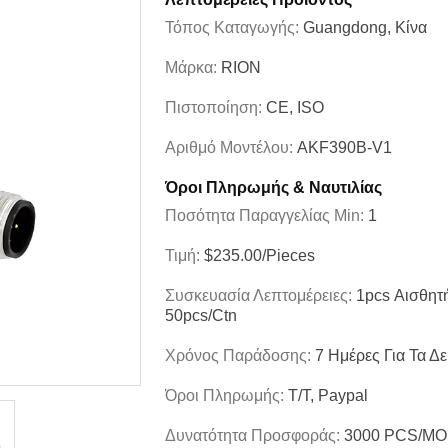
Τόπος Καταγωγής:
Guangdong, Κίνα
Μάρκα:
RION
Πιστοποίηση:
CE, ISO
Αριθμό Μοντέλου:
AKF390B-V1
Όροι Πληρωμής & Ναυτιλίας
Ποσότητα Παραγγελίας Min:
1
Τιμή:
$235.00/Pieces
Συσκευασία Λεπτομέρειες:
1pcs Αισθητ
50pcs/ctn
Χρόνος Παράδοσης:
7 Ημέρες Για Τα Δε
Όροι Πληρωμής:
T/T, Paypal
Δυνατότητα Προσφοράς:
3000 PCS/M