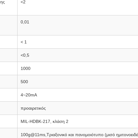
σης
<2
0,01
< 1
<0,5
1000
500
4~20mA
προαιρετικός
MIL-HDBK-217, κλάση 2
100g@11ms,Τριαξονικό και πανομοιότυπο (μισό ημιτονοειδέ