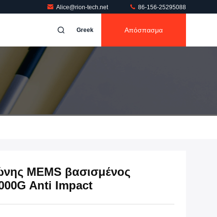
Alice@rion-tech.net
86-156-25295088
Απόσπασμα
Greek
ώνης MEMS βασισμένος
00G Anti Impact