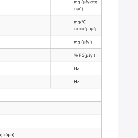
mg (μέγιστη
τιμή)
mg/℃
τυπική τιμή
mg (μέγ.)
% FS(μέγ.)
Hz
Hz
ς κύμα)