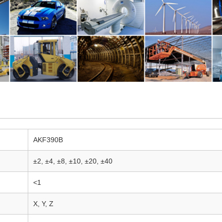
AKF390B
±2, ±4, ±8, ±10, ±20, ±40
<1
Χ, Υ, Ζ