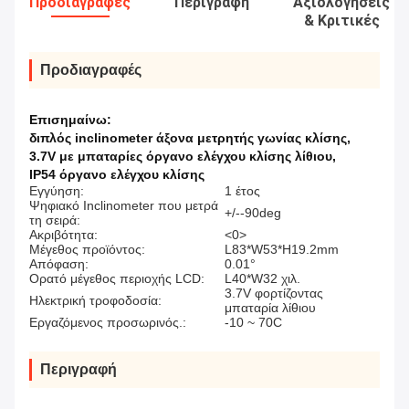
Προδιαγραφές
Περιγραφή
Αξιολογήσεις
& Κριτικές
Προδιαγραφές
Επισημαίνω:
διπλός inclinometer άξονα μετρητής γωνίας κλίσης
,
3.7V με μπαταρίες όργανο ελέγχου κλίσης λίθιου
,
IP54 όργανο ελέγχου κλίσης
Εγγύηση:
1 έτος
Ψηφιακό Inclinometer που μετρά
+/--90deg
τη σειρά:
Ακριβότητα:
<0>
Μέγεθος προϊόντος:
L83*W53*H19.2mm
Απόφαση:
0.01°
Ορατό μέγεθος περιοχής LCD:
L40*W32 χιλ.
3.7V φορτίζοντας
Ηλεκτρική τροφοδοσία:
μπαταρία λίθιου
Εργαζόμενος προσωρινός.:
-10 ~ 70C
Περιγραφή