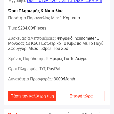
Έγγραφο:
DMI410 DMI420 DIGITAL DISPL...ER.pdf
Όροι Πληρωμής & Ναυτιλίας
Ποσότητα Παραγγελίας Min:
1 Κομμάτια
Τιμή:
$234.00/Pieces
Συσκευασία Λεπτομέρειες:
Ψηφιακό Inclinometer 1
Μονάδας Σε Κάθε Εσωτερικό Το Κιβώτιο Με Το Παχύ
Σφουγγάρι Μέσα, 50pcs Που Συσ
Χρόνος Παράδοσης:
5 Ημέρες Για Το Δείγμα
Όροι Πληρωμής:
T/T, PayPal
Δυνατότητα Προσφοράς:
3000/month
Πάρτε την καλύτερη τιμή
Επαφή τώρα