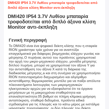
DMI420 IP54 3.7V Λυθίου μπαταρία τροφοδοτείται από
διπλό άξονα κλίση Monitor αντι-έκπληξη
DMI420 IP54 3.7V Λυθίου μπαταρία
τροφοδοτείται από διπλό άξονα κλίση
Monitor αντι-έκπληξη
Γενική περιγραφή
Το DMI420 είναι ένα ψηφιακό δείκτη κλίσης που η εταιρεία 
RION χρειάστηκε τρία χρόνια για να αναπτύξει 
επαγγελματικά για διάφορες βιομηχανίες ελέγχου γωνίας και 
μέτρησης.Ο πυρήνας αυτού του προϊόντος χρησιμοποιεί 
την αρχή του μικρο-μηχανικού ελέγχου, μονάδα μέτρησης 
διπλού πυρήνα, μπορεί να χρησιμοποιεί τον άξονα Y για 
την αντιστάθμιση του άξονα X κατά τη διάρκεια της 
διαδικασίας μέτρησης,a και στη συνέχεια να χρησιμοποιήσει 
RION πατενταρισμένο διαχωρισμένο και αλγόριθμο 
αντιστάθμισης θερμοκρασίας μοντέλο για να παίξει απόλυτα 
πλεονεκτήματα λειτουργίας των μικρομηχανικών 
ηλεκτρονικών αρχών,για να εξασφαλιστεί ότι τα όργανα 
μετρήσεων με τη μακροχρόνια σταθερότητα και 
επαναληπτικότητα.05 βαθμοί σε πλήρη κλίμακα,γρήγορη 
ανταπόκριση, σταθερά δεδομένα, προϊόντα ειδικά 
σχεδιασμένα για τις πλευρές και το κάτω μέρος με ινστάλμα 
μαγνητικής προσρόφησης, οι δύο πλευρές του δείκτη 