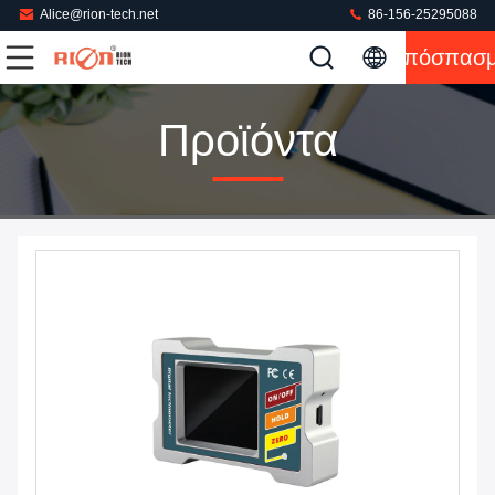
Alice@rion-tech.net
86-156-25295088
Απόσπασ
Προϊόντα