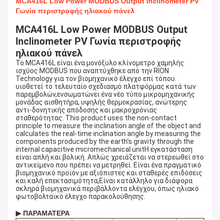
MCA416L Low Power MODBUS Output Inclinometer PV
Γωνία περιστροφής ηλιακού πάνελ
MCA416L Low Power MODBUS Output 
Inclinometer PV Γωνία περιστροφής 
ηλιακού πάνελ
Το MCA416L είναι ένα μονόξυλο κλίνομετρο χαμηλής 
ισχύος MODBUS που αναπτύχθηκε από την RION 
Technology για τον βιομηχανικό έλεγχο επί τόπου. 
υιοθετεί το τελευταίο σχεδιασμό πλατφόρμας κατά των 
παρεμβολών,ενσωματώνει ένα νέο τύπο μικρομηχανικής 
μονάδας αισθητήρα, υψηλής θερμοκρασίας, ανώτερης 
αντι-δονητικής απόδοσης και μακροχρόνιας 
σταθερότητας. This product uses the non-contact 
principle to measure the inclination angle of the object and 
calculates the real-time inclination angle by measuring the 
components produced by the earth's gravity through the 
internal capacitive micromechanical unitΗ εγκατάσταση 
είναι απλή και βολική. Απλώς χρειάζεται να στερεωθεί στο 
αντικείμενο που πρέπει να μετρηθεί. Είναι ένα πραγματικό 
βιομηχανικό προϊόν με αξιόπιστες και σταθερές επιδόσεις 
και καλή επεκτασιμότητα,Είναι κατάλληλο για διάφορα 
σκληρά βιομηχανικά περιβάλλοντα ελέγχου, όπως ηλιακό 
φωτοβολταϊκό έλεγχο παρακολούθησης.
▶ ΠΑΡΑΜΑΤΕΡΑ