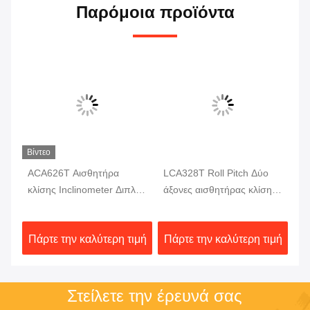
Παρόμοια προϊόντα
Βίντεο
ACA626T Αισθητήρα
LCA328T Roll Pitch Δύο
AC
κλίσης Inclinometer Διπλό
άξονες αισθητήρας κλίσης
In
ς
άξονα ψηφιακό κλίμακα
σε πραγματικό χρόνο
πλ
έξοδος ψηφιακό μετρητή
θε
ιμή
Πάρτε την καλύτερη τιμή
Πάρτε την καλύτερη τιμή
Πά
κλίσης
Στείλετε την έρευνά σας