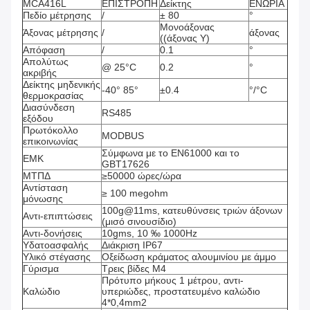
MCA416L
ΕΠΙΣΤΡΟΠΗ
Δείκτης
ΕΝΩΡΙΑ
Πεδίο μέτρησης
/
± 80
°
Μονοάξονας
Άξονας μέτρησης
/
άξονας
((άξονας Y)
Απόφαση
/
0.1
°
Απολύτως
@ 25°C
0.2
°
ακριβής
Δείκτης μηδενικής
-40° 85°
±0.4
°/°C
θερμοκρασίας
Διασύνδεση
RS485
εξόδου
Πρωτόκολλο
MODBUS
επικοινωνίας
Σύμφωνα με το EN61000 και το
ΕΜΚ
GBT17626
ΜΤΠΔ
≥50000 ώρες/ώρα
Αντίσταση
≥ 100 megohm
μόνωσης
100g@11ms, κατευθύνσεις τριών άξονων
Αντι-επιπτώσεις
(μισό σινουσίδιο)
Αντι-δονήσεις
10gms, 10 ‰ 1000Hz
Υδατοασφαλής
Διάκριση IP67
Υλικό στέγασης
Οξείδωση κράματος αλουμινίου με άμμο
Γύρισμα
Τρεις βίδες M4
Πρότυπο μήκους 1 μέτρου, αντι-
Καλώδιο
υπεριώδες, προστατευμένο καλώδιο
4*0,4mm2