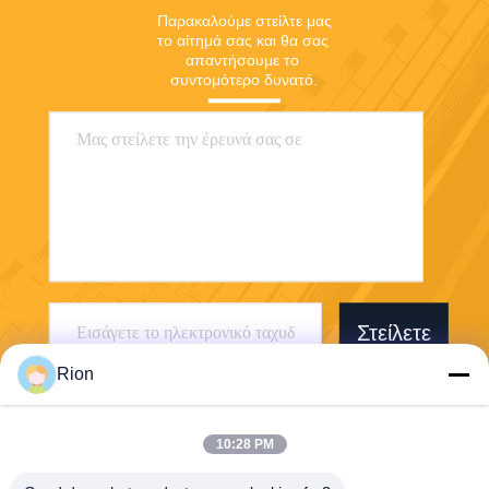
Παρακαλούμε στείλτε μας 
το αίτημά σας και θα σας 
απαντήσουμε το 
συντομότερο δυνατό.
Στείλετε
Rion
10:28 PM