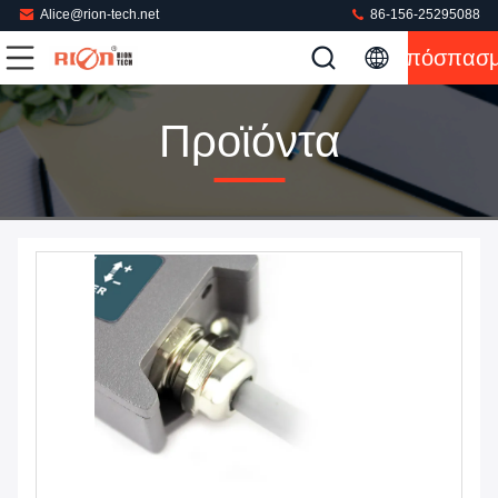
Alice@rion-tech.net
86-156-25295088
Απόσπασ
Προϊόντα