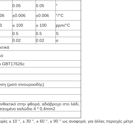
0.05
0.05
°
006
±0.006
±0.006
°/°C
0
≤ 100
≤ 100
ppm/°C
0.5
0.5
S
0.02
0.02
σ
ετικά
κό
το GBT17626c
ση (μισό σινουροειδής)
νθεκτικό στην φθορά, αδιάβροχο στο λάδι,
ατευμένο καλώδιο 4 * 0,4mm2
ρές ± 10 °, ± 30 °, ± 60 °, ± 90 ° ως αναφορά, για άλλες περιοχές μ