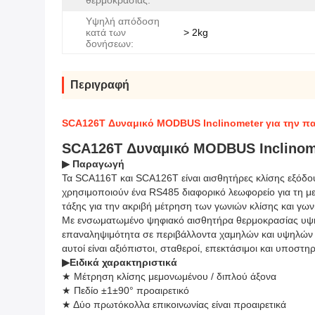
θερμοκρασίας:
Υψηλή απόδοση
κατά των
> 2kg
δονήσεων:
Περιγραφή
SCA126T Δυναμικό MODBUS Inclinometer για την π
SCA126T Δυναμικό MODBUS Inclinome
▶ Παραγωγή
Τα SCA116T και SCA126T είναι αισθητήρες κλίσης εξόδο
χρησιμοποιούν ένα RS485 διαφορικό λεωφορείο για τη με
τάξης για την ακριβή μέτρηση των γωνιών κλίσης και γωνί
Με ενσωματωμένο ψηφιακό αισθητήρα θερμοκρασίας υψηλ
επαναληψιμότητα σε περιβάλλοντα χαμηλών και υψηλών θε
αυτοί είναι αξιόπιστοι, σταθεροί, επεκτάσιμοι και υποσ
▶
Ειδικά χαρακτηριστικά
★ Μέτρηση κλίσης μεμονωμένου / διπλού άξονα
★ Πεδίο ±1±90° προαιρετικό
★ Δύο πρωτόκολλα επικοινωνίας είναι προαιρετικά