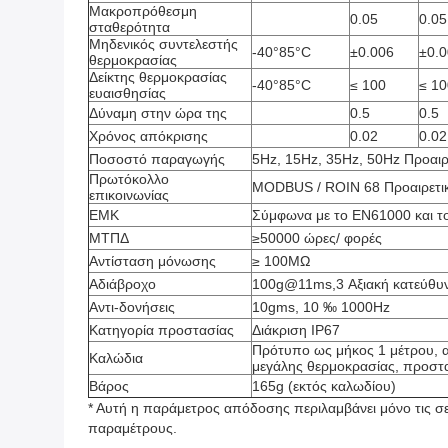
Μακροπρόθεσμη
0.05
0.05
σταθερότητα
Μηδενικός συντελεστής
-40°85°C
±0.006
±0.
θερμοκρασίας
Δείκτης θερμοκρασίας
-40°85°C
≤ 100
≤ 10
ευαισθησίας
Δύναμη στην ώρα της
0.5
0.5
Χρόνος απόκρισης
0.02
0.02
Ποσοστό παραγωγής
5Hz, 15Hz, 35Hz, 50Hz Προαιρ
Πρωτόκολλο
MODBUS / ROIN 68 Προαιρετι
επικοινωνίας
ΕΜΚ
Σύμφωνα με το EN61000 και 
ΜΤΠΔ
≥50000 ώρες/ φορές
Αντίσταση μόνωσης
≥ 100MΩ
Αδιάβροχο
100g@11ms,3 Αξιακή κατεύθυν
Αντι-δονήσεις
10gms, 10 ‰ 1000Hz
Κατηγορία προστασίας
Διάκριση IP67
Πρότυπο ως μήκος 1 μέτρου, α
Καλώδια
μεγάλης θερμοκρασίας, προστ
Βάρος
165g (εκτός καλωδίου)
* Αυτή η παράμετρος απόδοσης περιλαμβάνει μόνο τις σει
παραμέτρους.