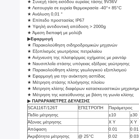
★ Συνεχή τάση εισόδου ευρείας τάσης 9V36V
★ Λειτουργία σε ευρεία θερμοκρασία -40°+ 85°C
★ Ανάλυση 0,01 °
★ Επίπεδο προστασίας IP67
★ Υψηλή αντιδοντική απόδοση > 2000g
★ Άμεση διεπαφή με μολύβι
▶
Εφαρμογή
★ Παρακολούθηση σιδηροδρομικών μηχανών
★ Εξοπλισμός γεωτρήσεις πετρελαίου
★ Ανίχνευση της πλατφόρμας οχήματος με ραντάρ
★ Ναυσιπλοΐα στάσης υπόγειας εξέδρας γεώτρησης
★ Παρακολούθηση κλίσης γεωλογικού εξοπλισμού
★ Εφαρμογή για την ανάκτηση ασπίδας
★ Μέτρηση στάσης πλοήγησης πλοίου
★ Μετρηση κλίσης διαφόρων κατασκευαστικών μηχανημ
★ Μέτρηση της κατεύθυνσης με βάση τη γωνία κλίσης
▶ ΠΑΡΑΡΑΜΕΤΡΕΣ ΔΕΥΛΕΣΗΣ
SCA116T/126T
ΕΠΙΣΤΡΟΠΗ
Παράμετρος
Πεδίο μέτρησης
±10
±30
Άξονας μέτρησης
Χ Y
Χ Y
Απόφαση
0.01
0.01
Ακριβότητα μέτρησης
@ 25°C
0.02
0.03