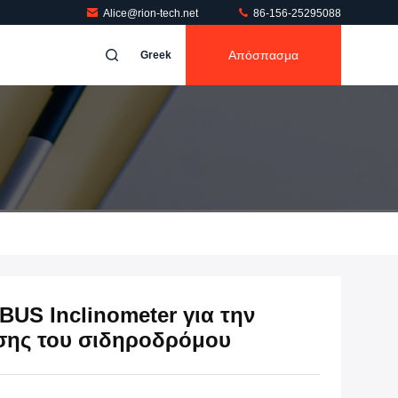
Alice@rion-tech.net
86-156-25295088
Απόσπασμα
Greek
US Inclinometer για την
σης του σιδηροδρόμου