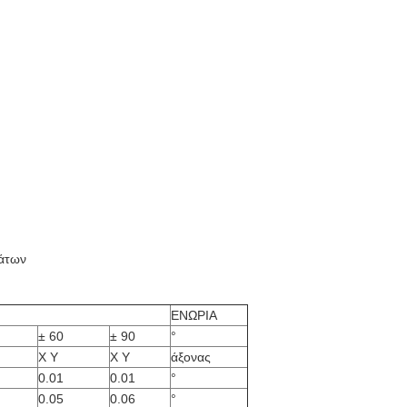
άτων
ΕΝΩΡΙΑ
± 60
± 90
°
Χ Y
Χ Y
άξονας
0.01
0.01
°
0.05
0.06
°