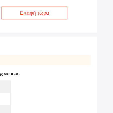
Επαφή τώρα
σης MODBUS