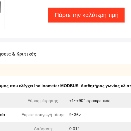
Πάρτε την καλύτερη τιμή
σεις & Κριτικές
μος που ελέγχει Inclinometer MODBUS
,
Αισθητήρας γωνίας κλί
Εύρος μέτρησης:
±1~±90° προαιρετικός
εία
Ευρεία εισαγωγή τάσης:
9~36v
Απόφαση:
0.01°