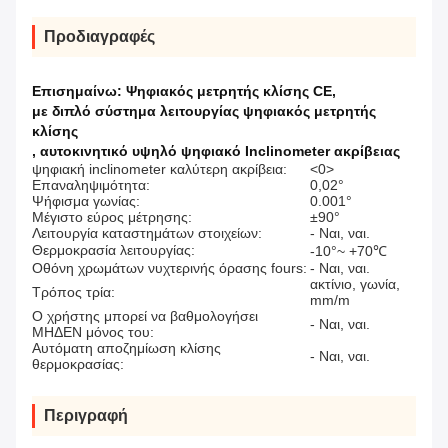
Προδιαγραφές
Επισημαίνω:
Ψηφιακός μετρητής κλίσης CE
,
με διπλό σύστημα λειτουργίας ψηφιακός μετρητής
κλίσης
,
αυτοκινητικό υψηλό ψηφιακό Inclinometer ακρίβειας
ψηφιακή inclinometer καλύτερη ακρίβεια:
<0>
Επαναληψιμότητα:
0,02°
Ψήφισμα γωνίας:
0.001°
Μέγιστο εύρος μέτρησης:
±90°
Λειτουργία καταστημάτων στοιχείων:
- Ναι, ναι.
Θερμοκρασία λειτουργίας:
-10°~ +70℃
Οθόνη χρωμάτων νυχτερινής όρασης fours:
- Ναι, ναι.
ακτίνιο, γωνία,
Τρόπος τρία:
mm/m
Ο χρήστης μπορεί να βαθμολογήσει
- Ναι, ναι.
ΜΗΔΕΝ μόνος του:
Αυτόματη αποζημίωση κλίσης
- Ναι, ναι.
θερμοκρασίας:
Περιγραφή