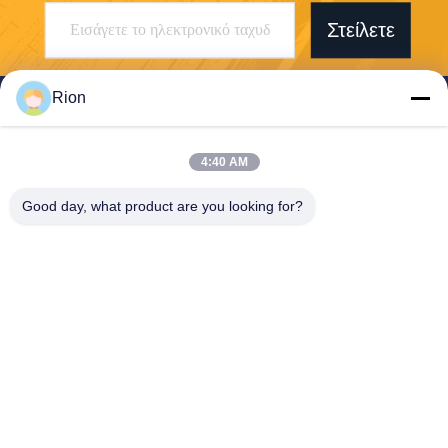
Στείλετε
Rion
4:40 AM
Shenzhen Rion Technology Co., Ltd.
Good day, what product are you looking for?
Alice@rion-tech.net
86-156-25295088
Κλάδος 1, COFCO(FUAN) Βι
ομηχανικό Πάρκο Ρομποτική
ς, Da Yang Road No. 90, Fu
yong Distict, πόλη Shenzhe
n, Κίνα