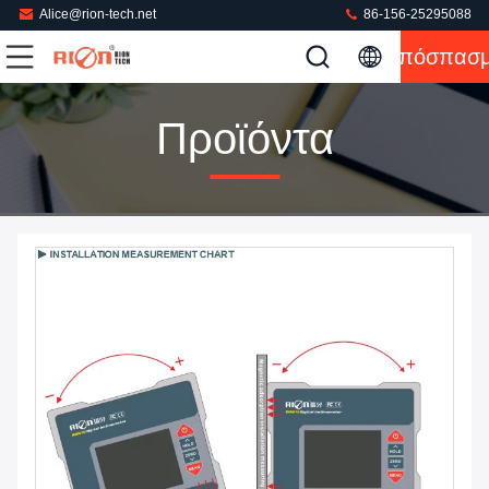
Alice@rion-tech.net
86-156-25295088
Απόσπασ
Προϊόντα