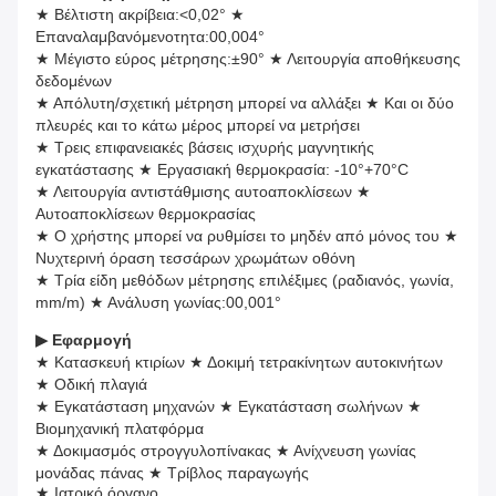
★ Βέλτιστη ακρίβεια:<0,02° ★
Επαναλαμβανόμενοτητα:00,004°
★ Μέγιστο εύρος μέτρησης:±90° ★ Λειτουργία αποθήκευσης
δεδομένων
★ Απόλυτη/σχετική μέτρηση μπορεί να αλλάξει ★ Και οι δύο
πλευρές και το κάτω μέρος μπορεί να μετρήσει
★ Τρεις επιφανειακές βάσεις ισχυρής μαγνητικής
εγκατάστασης ★ Εργασιακή θερμοκρασία: -10°+70°C
★ Λειτουργία αντιστάθμισης αυτοαποκλίσεων ★
Αυτοαποκλίσεων θερμοκρασίας
★ Ο χρήστης μπορεί να ρυθμίσει το μηδέν από μόνος του ★
Νυχτερινή όραση τεσσάρων χρωμάτων οθόνη
★ Τρία είδη μεθόδων μέτρησης επιλέξιμες (ραδιανός, γωνία,
mm/m) ★ Ανάλυση γωνίας:00,001°
▶
Εφαρμογή
★ Κατασκευή κτιρίων ★ Δοκιμή τετρακίνητων αυτοκινήτων
★ Οδική πλαγιά
★ Εγκατάσταση μηχανών ★ Εγκατάσταση σωλήνων ★
Βιομηχανική πλατφόρμα
★ Δοκιμασμός στρογγυλοπίνακας ★ Ανίχνευση γωνίας
μονάδας πάνας ★ Τρίβλος παραγωγής
★ Ιατρικό όργανο