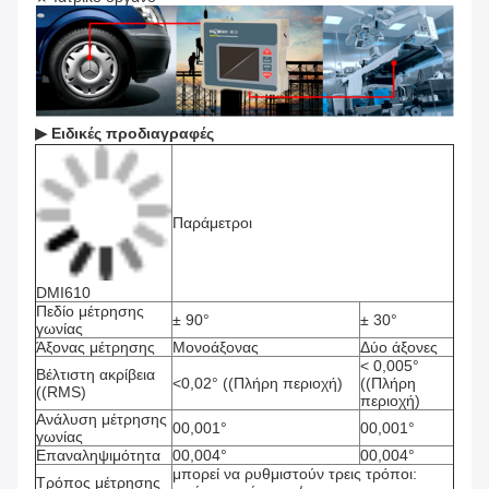
▶
Ειδικές προδιαγραφές
Παράμετροι
DMI610
Πεδίο μέτρησης
± 90°
± 30°
γωνίας
Άξονας μέτρησης
Μονοάξονας
Δύο άξονες
< 0,005°
Βέλτιστη ακρίβεια
<0,02° ((Πλήρη περιοχή)
((Πλήρη
((RMS)
περιοχή)
Ανάλυση μέτρησης
00,001°
00,001°
γωνίας
Επαναληψιμότητα
00,004°
00,004°
μπορεί να ρυθμιστούν τρεις τρόποι:
Τρόπος μέτρησης