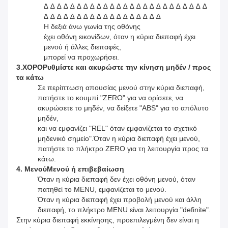
∆ ∆ ∆ ∆ ∆ ∆ ∆ ∆ ∆ ∆ ∆ ∆ ∆ ∆ ∆ ∆ ∆ ∆ ∆ ∆ ∆ ∆ ∆ ∆ ∆
∆ ∆ ∆ ∆ ∆ ∆ ∆ ∆ ∆ ∆ ∆ ∆ ∆ ∆ ∆ ∆ ∆ ∆
Η δεξιά άνω γωνία της οθόνης
έχει οθόνη εικονίδων, όταν η κύρια διεπαφή έχει
μενού ή άλλες διεπαφές,
μπορεί να προχωρήσει.
3
.
ΧΟΡΟ
Ρυθμίστε και ακυρώστε την κίνηση μηδέν / προς
τα κάτω
Σε περίπτωση απουσίας μενού στην κύρια διεπαφή,
πατήστε το κουμπί "ZERO" για να ορίσετε, να
ακυρώσετε το μηδέν, να δείξετε "ABS" για το απόλυτο
μηδέν,
και να εμφανίζει "REL" όταν εμφανίζεται το σχετικό
μηδενικό σημείο".Όταν η κύρια διεπαφή έχει μενού,
πατήστε το πλήκτρο ZERO για τη λειτουργία προς τα
κάτω.
4.
Μενού
Μενού ή επιβεβαίωση
Όταν η κύρια διεπαφή δεν έχει οθόνη μενού, όταν
πατηθεί το MENU, εμφανίζεται το μενού.
Όταν η κύρια διεπαφή έχει προβολή μενού και άλλη
διεπαφή, το πλήκτρο MENU είναι λειτουργία "definite".
Στην κύρια διεπαφή εκκίνησης, προεπιλεγμένη δεν είναι η