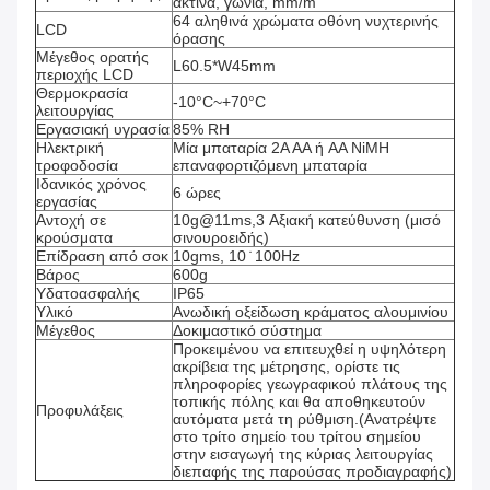
ακτίνα, γωνία, mm/m
64 αληθινά χρώματα οθόνη νυχτερινής
LCD
όρασης
Μέγεθος ορατής
L60.5*W45mm
περιοχής LCD
Θερμοκρασία
-10°C~+70°C
λειτουργίας
Εργασιακή υγρασία
85% RH
Ηλεκτρική
Μία μπαταρία 2A AA ή AA NiMH
τροφοδοσία
επαναφορτιζόμενη μπαταρία
Ιδανικός χρόνος
6 ώρες
εργασίας
Αντοχή σε
10g@11ms,3 Αξιακή κατεύθυνση (μισό
κρούσματα
σινουροειδής)
Επίδραση από σοκ
10gms, 10 ̇ 100Hz
Βάρος
600g
Υδατοασφαλής
IP65
Υλικό
Ανωδική οξείδωση κράματος αλουμινίου
Μέγεθος
Δοκιμαστικό σύστημα
Προκειμένου να επιτευχθεί η υψηλότερη
ακρίβεια της μέτρησης, ορίστε τις
πληροφορίες γεωγραφικού πλάτους της
τοπικής πόλης και θα αποθηκευτούν
Προφυλάξεις
αυτόματα μετά τη ρύθμιση.(Ανατρέψτε
στο τρίτο σημείο του τρίτου σημείου
στην εισαγωγή της κύριας λειτουργίας
διεπαφής της παρούσας προδιαγραφής)