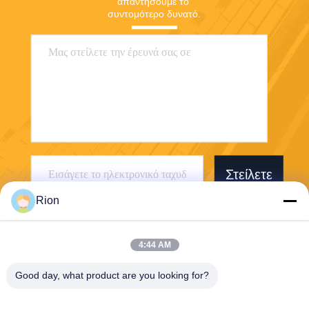
απαντήσουμε το 
συντομότερο δυνατό.
Στείλετε
Rion
4:44 AM
Good day, what product are you looking for?
Shenzhen Rion Technology Co., Ltd.
Alice@rion-tech.net