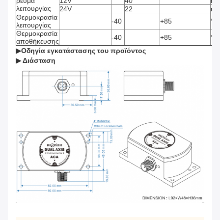
ρεύμα
12V
40
m
λειτουργίας
24V
22
m
Θερμοκρασία
-40
+85
°C
λειτουργίας
Θερμοκρασία
-40
+85
°C
αποθήκευσης
▶
Οδηγία εγκατάστασης του προϊόντος
▶ Διάσταση