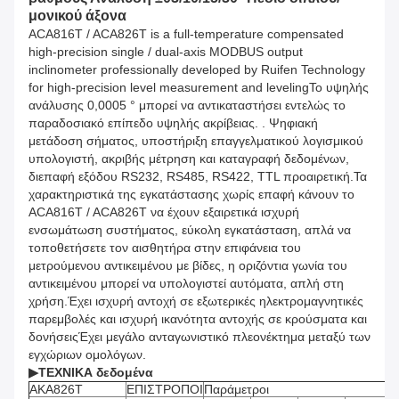
μονικού άξονα
ACA816T / ACA826T is a full-temperature compensated
high-precision single / dual-axis MODBUS output
inclinometer professionally developed by Ruifen Technology
for high-precision level measurement and levelingΤο υψηλής
ανάλυσης 0,0005 ° μπορεί να αντικαταστήσει εντελώς το
παραδοσιακό επίπεδο υψηλής ακρίβειας. . Ψηφιακή
μετάδοση σήματος, υποστήριξη επαγγελματικού λογισμικού
υπολογιστή, ακριβής μέτρηση και καταγραφή δεδομένων,
διεπαφή εξόδου RS232, RS485, RS422, TTL προαιρετική.Τα
χαρακτηριστικά της εγκατάστασης χωρίς επαφή κάνουν το
ACA816T / ACA826T να έχουν εξαιρετικά ισχυρή
ενσωμάτωση συστήματος, εύκολη εγκατάσταση, απλά να
τοποθετήσετε τον αισθητήρα στην επιφάνεια του
μετρούμενου αντικειμένου με βίδες, η οριζόντια γωνία του
αντικειμένου μπορεί να υπολογιστεί αυτόματα, απλή στη
χρήση.Έχει ισχυρή αντοχή σε εξωτερικές ηλεκτρομαγνητικές
παρεμβολές και ισχυρή ικανότητα αντοχής σε κρούσματα και
δονήσειςΈχει μεγάλο ανταγωνιστικό πλεονέκτημα μεταξύ των
εγχώριων ομολόγων.
▶
ΤΕΧΝΙΚΑ δεδομένα
ΑΚΑ826Τ
ΕΠΙΣΤΡΟΠΟΙ
Παράμετροι