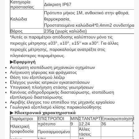
Κατηγορία
Διάκριση IP67
προστασίας
Πρότυπο μήκος 1M, ανθεκτικό στην φθορά,
Καλώδια
θερμοκρασία,
Προστατευμένα καλώδια4*0,4mm2 συνδετήρας 
Βάρος
235g (χωρίς καλώδιο)
*Αυτές οι παραμέτροι απόδοσης καλύπτουν μόνο τις
περιοχές μέτρησης ±03°, ±10°, ±15° και ±30°. Για άλλες
περιοχές μέτρησης, παρακαλούμε ανατρέξτε στις
πλησιέστερες παραμέτρους.
▶
Εφαρμογή
Αυτόματη ισοπέδωση μηχανικών οχημάτων
Ανίχνευση γέφυρας και φράγματος
Θέση του εξοπλισμού λέιζερ
Ελέγχος γωνίας ιατρικών εγκαταστάσεων
Υπογειακή πλοήγηση στάσης γεωτρήσεων
Κανόνας σιδηροδρομικής διασταύρωσης, ισοπέδωση
εξοπλισμού διασταύρωσης
Ακριβής έλεγχος του επιπέδου της μηχανής εργαλείου
Γεωλογικό εξοπλισμό κλίσης παρακολούθησης
▶ Ηλεκτρονικά χαρακτηριστικά
Παράμετροι
ΕΠΙΣΤΡΟΠΟΙ
ΜΙΝ
ΣΤΑΝΤΑΡΤ
Επικαιροποίηση
ΕΝ
πρότυπο
9
12,24
36
V
Ηλεκτρική
Άλλες
τροφοδοσία
Προσαρμοσμένο
V
τάσεις