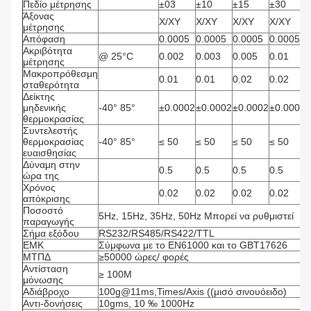
Πεδίο μέτρησης
±03
±10
±15
±30
°
Άξονας
Χ/ΧΥ
Χ/ΧΥ
Χ/ΧΥ
Χ/ΧΥ
μέτρησης
Απόφαση
0.0005
0.0005
0.0005
0.0005
°
Ακριβότητα
@ 25°C
0.002
0.003
0.005
0.01
°
μέτρησης
Μακροπρόθεσμη
0.01
0.01
0.02
0.02
σταθερότητα
Δείκτης
μηδενικής
-40° 85°
±0.0002
±0.0002
±0.0002
±0.0002
°
θερμοκρασίας
Συντελεστής
θερμοκρασίας
-40° 85°
≤ 50
≤ 50
≤ 50
≤ 50
ευαισθησίας
Δύναμη στην
0.5
0.5
0.5
0.5
ώρα της
Χρόνος
0.02
0.02
0.02
0.02
απόκρισης
Ποσοστό
5Hz, 15Hz, 35Hz, 50Hz Μπορεί να ρυθμιστεί
παραγωγής
Σήμα εξόδου
RS232/RS485/RS422/TTL
ΕΜΚ
Σύμφωνα με το EN61000 και το GBT17626
ΜΤΠΔ
≥50000 ώρες/ φορές
Αντίσταση
≥ 100M
μόνωσης
Αδιάβροχο
100g@11ms,Times/Axis ((μισό σινουόειδο)
Αντι-δονήσεις
10gms, 10 ‰ 1000Hz