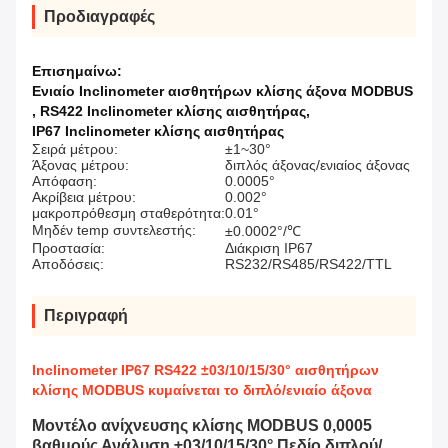
Προδιαγραφές
Επισημαίνω:
Ενιαίο Inclinometer αισθητήρων κλίσης άξονα MODBUS
,
RS422 Inclinometer κλίσης αισθητήρας
,
IP67 Inclinometer κλίσης αισθητήρας
Σειρά μέτρου:
±1~30°
Άξονας μέτρου:
διπλός άξονας/ενιαίος άξονας
Απόφαση:
0.0005°
Ακρίβεια μέτρου:
0.002°
μακροπρόθεσμη σταθερότητα:
0.01°
Μηδέν temp συντελεστής:
±0.0002°/℃
Προστασία:
Διάκριση IP67
Αποδόσεις:
RS232/RS485/RS422/TTL
Περιγραφή
Inclinometer IP67 RS422 ±03/10/15/30° αισθητήρων
κλίσης MODBUS κυμαίνεται το διπλό/ενιαίο άξονα
Μοντέλο ανίχνευσης κλίσης MODBUS 0,0005
βαθμούς Ανάλυση ±03/10/15/30° Πεδίο διπλού/