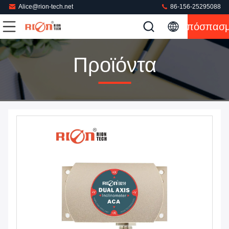
Alice@rion-tech.net
86-156-25295088
Απόσπασ
Προϊόντα