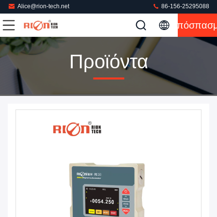
Alice@rion-tech.net
86-156-25295088
Απόσπασ
Προϊόντα