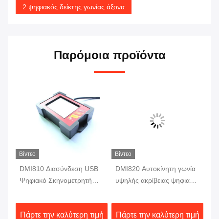
2 ψηφιακός δείκτης γωνίας άξονα
Παρόμοια προϊόντα
Βίντεο
Βίντεο
DMI810 Διασύνδεση USB
DMI820 Αυτοκίνητη γωνία
DM
Ψηφιακό Σκηνομετρητή
υψηλής ακρίβειας ψηφιακό
ακ
κό
Στρογγυλομέτρου Fluxgate
κλίμαμετρος αποθήκευσης
με
10Hz Μονοάξονας
δεδομένων Βιομηχανικό
γω
ιμή
Πάρτε την καλύτερη τιμή
Πάρτε την καλύτερη τιμή
Πά
Προτρακτήρας
βαθμό