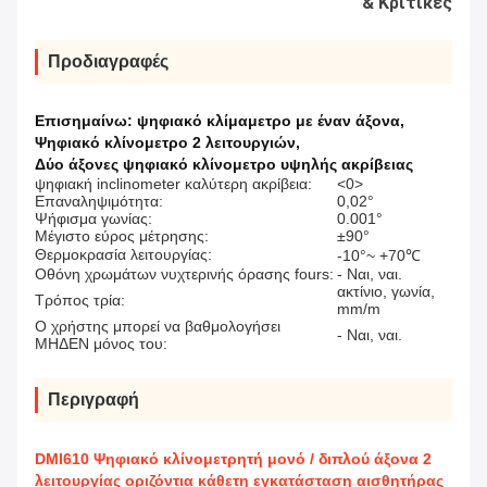
& Κριτικές
Προδιαγραφές
Επισημαίνω:
ψηφιακό κλίμαμετρο με έναν άξονα
,
Ψηφιακό κλίνομετρο 2 λειτουργιών
,
Δύο άξονες ψηφιακό κλίνομετρο υψηλής ακρίβειας
ψηφιακή inclinometer καλύτερη ακρίβεια:
<0>
Επαναληψιμότητα:
0,02°
Ψήφισμα γωνίας:
0.001°
Μέγιστο εύρος μέτρησης:
±90°
Θερμοκρασία λειτουργίας:
-10°~ +70℃
Οθόνη χρωμάτων νυχτερινής όρασης fours:
- Ναι, ναι.
ακτίνιο, γωνία,
Τρόπος τρία:
mm/m
Ο χρήστης μπορεί να βαθμολογήσει
- Ναι, ναι.
ΜΗΔΕΝ μόνος του:
Περιγραφή
DMI610 Ψηφιακό κλίνομετρητή μονό / διπλού άξονα 2
λειτουργίας οριζόντια κάθετη εγκατάσταση αισθητήρας