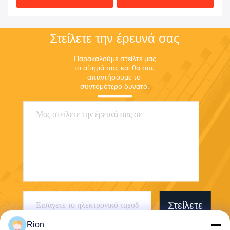
Στείλετε την έρευνά σας
Παρακαλούμε στείλτε μας 
το αίτημά σας και θα σας 
απαντήσουμε το 
συντομότερο δυνατό.
Στείλετε
Rion