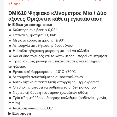
κλίσης
DMI610 Ψηφιακό κλίνομετρος Μία / Δύο
άξονες Οριζόντια κάθετη εγκατάσταση
▶
Ειδικά χαρακτηριστικά
★ Καλύτερη ακρίβεια: < 0,02°
★ Επαναληψιμότητα:00,004°
★ Μέγιστο εύρος μέτρησης: ± 90°
★ Λειτουργία αποθήκευσης δεδομένων
★ Η απόλυτη/σχετική μέτρηση μπορεί να αλλάζει
★ Και οι δύο πλευρές και το κάτω μέρος μπορεί να μετρήσει
★ Τρεις ισχυρές μαγνητικές εγκαταστάσεις για το σημείο
επιφάνειας
★ Εργασιακή θερμοκρασία: -10°C +70°C
★ Λειτουργία αντιστάθμισης αυτοαποκλίσεων
★ Αυτοκινητική αντιστάθμιση απόρριψης θερμοκρασίας
★ Ο χρήστης μπορεί να ρυθμίσει το μηδέν μόνος του
★ Νυχτερινή όραση τεσσάρων χρωμάτων οθόνη
★ Τρία είδη μεθόδων μέτρησης επιλέξιμες (ραδιανός, γωνία,
mm/m)
★ Ανάλυση γωνίας:00,001°
▶
Εφαρμογή