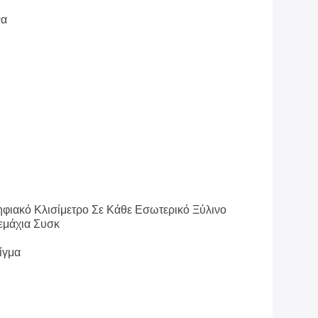
να
φιακό Κλισίμετρο Σε Κάθε Εσωτερικό Ξύλινο
εμάχια Συσκ
ίγμα