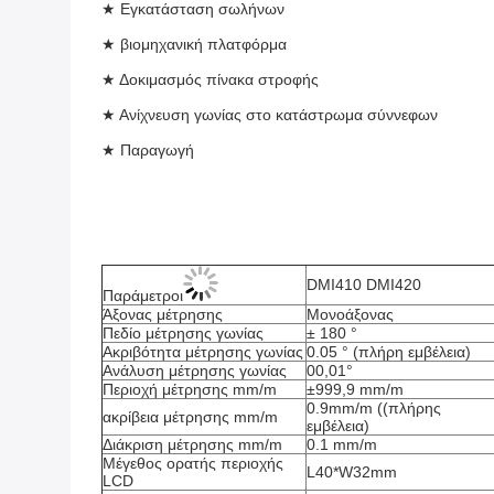
★ Εγκατάσταση σωλήνων
★ βιομηχανική πλατφόρμα
★ Δοκιμασμός πίνακα στροφής
★ Ανίχνευση γωνίας στο κατάστρωμα σύννεφων
★ Παραγωγή
DMI410 DMI420
Παράμετροι
Άξονας μέτρησης
Μονοάξονας
Πεδίο μέτρησης γωνίας
± 180 °
Ακριβότητα μέτρησης γωνίας
0.05 ° (πλήρη εμβέλεια)
Ανάλυση μέτρησης γωνίας
00,01°
Περιοχή μέτρησης mm/m
±999,9 mm/m
0.9mm/m ((πλήρης 
ακρίβεια μέτρησης mm/m
εμβέλεια)
Διάκριση μέτρησης mm/m
0.1 mm/m
Μέγεθος ορατής περιοχής 
L40*W32mm
LCD