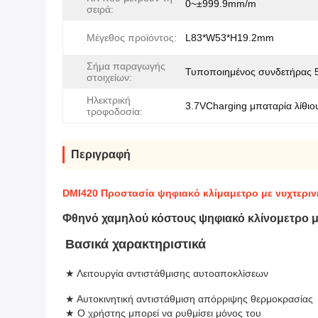
0~±999.9mm/m
σειρά:
Μέγεθος προϊόντος:
L83*W53*H19.2mm
Σήμα παραγωγής
Τυποποιημένος συνδετήρας 
στοιχείων:
Ηλεκτρική
3.7VCharging μπαταρία λίθιο
τροφοδοσία:
Περιγραφή
DMI420 Προστασία ψηφιακό κλίμαμετρο με νυχτερ
Φθηνό χαμηλού κόστους ψηφιακό κλίνομετρο μ
Βασικά χαρακτηριστικά
★ Λειτουργία αντιστάθμισης αυτοαποκλίσεων
★ Αυτοκινητική αντιστάθμιση απόρριψης θερμοκρασίας
★ Ο χρήστης μπορεί να ρυθμίσει μόνος του