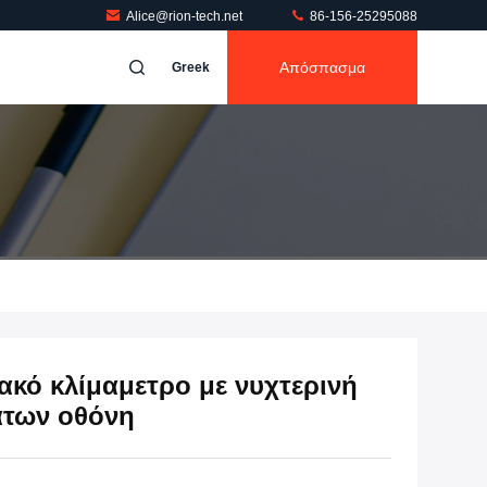
Alice@rion-tech.net
86-156-25295088
Απόσπασμα
Greek
κό κλίμαμετρο με νυχτερινή
των οθόνη