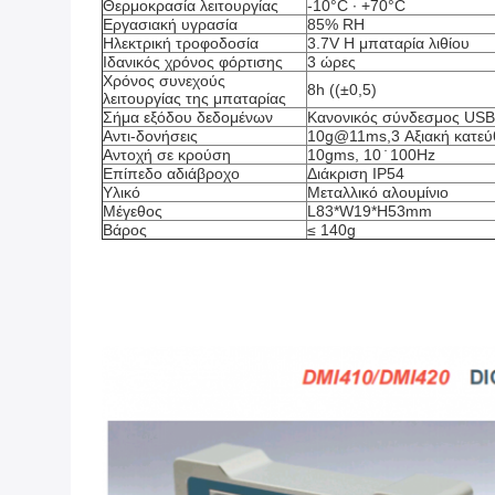
Θερμοκρασία λειτουργίας
-10°C ∙ +70°C
Εργασιακή υγρασία
85% RH
Ηλεκτρική τροφοδοσία
3.7V Η μπαταρία λιθίου
Ιδανικός χρόνος φόρτισης
3 ώρες
Χρόνος συνεχούς 
8h ((±0,5)
λειτουργίας της μπαταρίας
Σήμα εξόδου δεδομένων
Κανονικός σύνδεσμος USB
Αντι-δονήσεις
10g@11ms,3 Αξιακή κατεύθ
Αντοχή σε κρούση
10gms, 10 ̇ 100Hz
Επίπεδο αδιάβροχο
Διάκριση IP54
Υλικό
Μεταλλικό αλουμίνιο
Μέγεθος
L83*W19*H53mm
Βάρος
≤ 140g