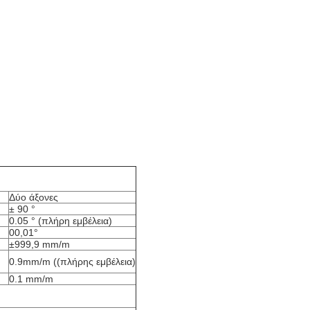
Δύο άξονες
± 90 °
0.05 ° (πλήρη εμβέλεια)
00,01°
±999,9 mm/m
0.9mm/m ((πλήρης εμβέλεια)
0.1 mm/m