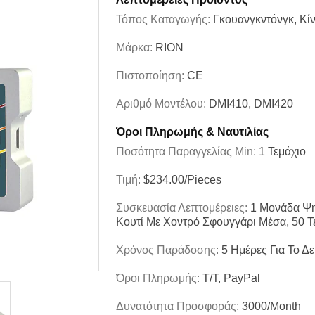
Τόπος Καταγωγής:
Γκουανγκντόνγκ, Κί
Μάρκα:
RION
Πιστοποίηση:
CE
Αριθμό Μοντέλου:
DMI410, DMI420
Όροι Πληρωμής & Ναυτιλίας
Ποσότητα Παραγγελίας Min:
1 Τεμάχιο
Τιμή:
$234.00/Pieces
Συσκευασία Λεπτομέρειες:
1 Μονάδα Ψη
Κουτί Με Χοντρό Σφουγγάρι Μέσα, 50 Τ
Χρόνος Παράδοσης:
5 Ημέρες Για Το Δε
Όροι Πληρωμής:
Τ/Τ, PayPal
Δυνατότητα Προσφοράς:
3000/month