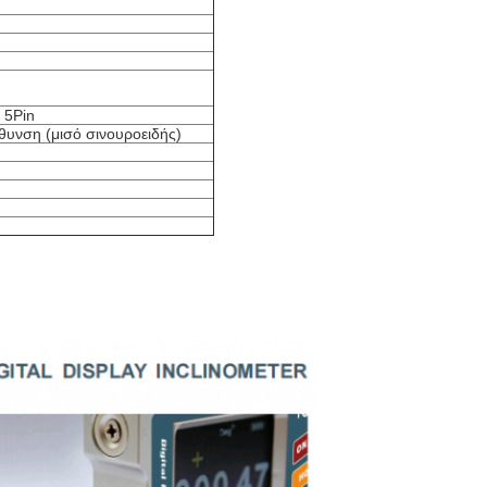
 5Pin
υνση (μισό σινουροειδής)