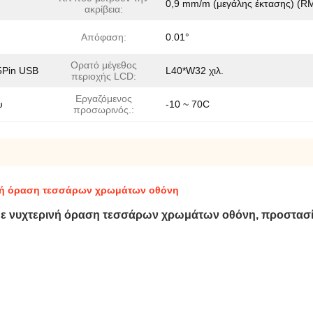
0,9 mm/m (μεγάλης έκτασης) (R
ακρίβεια:
Απόφαση:
0.01°
Ορατό μέγεθος
5Pin USB
L40*W32 χιλ.
περιοχής LCD:
Εργαζόμενος
υ
-10 ~ 70C
προσωρινός.:
ινή όραση τεσσάρων χρωμάτων οθόνη
ε νυχτερινή όραση τεσσάρων χρωμάτων οθόνη, προστασία