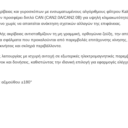
ρίβειας και γυροσκόπων με ενσωματωμένους αλγόριθμους φίλτρου Kal
όν προσφέρει διπλό CAN (CAN2.0A/CAN2.0B) για υψηλή κλιμακωτότητα 
ο χωρίς να απαιτείται ανάκτηση σχετικών αλλαγών της επιφάνειας.
ακρίβειας αντισταθμίζουν τη μη γραμμική, ορθογώνια ζεύξη, την από
υγα σφάλματα που προκαλούνται από παρεμβολές επιτάχυνσης κίνησης, 
κινήσεις και σκληρά περιβάλλοντα.
 λειτουργίας με ισχυρή αντοχή σε εξωτερικές ηλεκτρομαγνητικές παρεμ
οκ και δονήσεις, καθιστώντας την ιδανική επιλογή για εφαρμογές ελέγ
α αζιμούθου ±180°