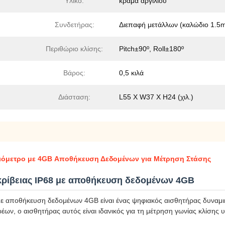
Υλικό:
κράμα αργιλίου
Συνδετήρας:
Διεπαφή μετάλλων (καλώδιο 1.5
Περιθώριο κλίσης:
Pitch±90º, Roll±180º
Βάρος:
0,5 κιλά
Διάσταση:
L55 Χ W37 Χ H24 (χιλ.)
σιόμετρο με 4GB Αποθήκευση Δεδομένων για Μέτρηση Στάσης
ρίβειας IP68 με αποθήκευση δεδομένων 4GB
με αποθήκευση δεδομένων 4GB είναι ένας ψηφιακός αισθητήρας δυναμ
έων, ο αισθητήρας αυτός είναι ιδανικός για τη μέτρηση γωνίας κλίσης