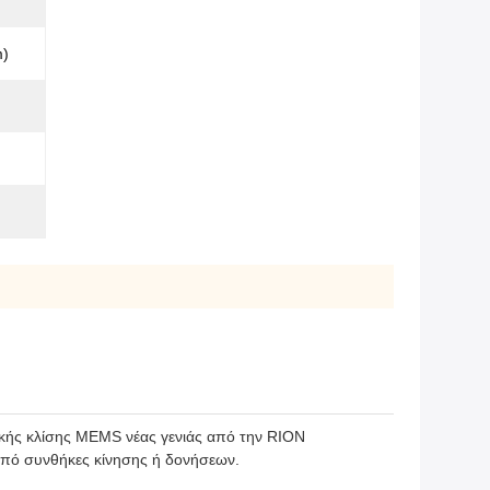
m)
ικής κλίσης MEMS νέας γενιάς από την RION
 υπό συνθήκες κίνησης ή δονήσεων.