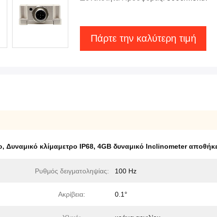
Πάρτε την καλύτερη τιμή
ο
,
Δυναμικό κλίμαμετρο IP68
,
4GB δυναμικό Inclinometer αποθήκ
Ρυθμός δειγματοληψίας:
100 Hz
Ακρίβεια:
0.1°