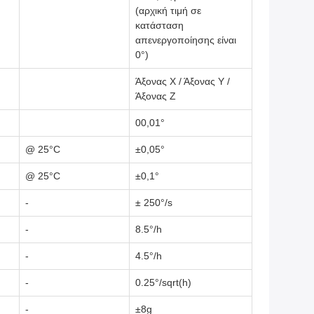
(αρχική τιμή σε
κατάσταση
απενεργοποίησης είναι
0°)
Άξονας Χ / Άξονας Υ /
Άξονας Ζ
00,01°
@ 25°C
±0,05°
@ 25°C
±0,1°
-
± 250°/s
-
8.5°/h
-
4.5°/h
-
0.25°/sqrt(h)
-
±8g