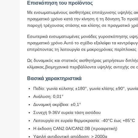
Επισκόπηση του προϊόντος
Με ενσωματωμένους αισθητήρες επιτάχυνσης υψηλής ακ
πραγματικό χρόνο κατά την κίνηση ή τη δόνηση.Το προϊ
παροχή τρέχουσας στάσης και κλίσης σε πραγματικό χρόν
Εσωτερικά ενσωματωμένες μονάδες γυροσκόπησης υψηλής 
πραγματικό χρόνο.Αυτό το σχέδιο εξαλείφει τα κεντρόφ
επιτρέποντας τη λειτουργία σε μακροχρόνιες περίπλοκες 
Ως δυναμικός και στατικός αισθητήρας μετρήσεων διπλής
κλίμακας,βιομηχανικά περιβάλλοντα υψηλής αντοχής σε σ
Βασικά χαρακτηριστικά
Πεδίο: γωνία κύλισης ±180°, γωνία κλίσης ±90°, γωνί
Ανάλυση: 0,01°
Δυναμική ακρίβεια: ±0,1°
Συνεχή 9-36V ευρεία τάση εισόδου
Λειτουργία σε ευρεία θερμοκρασία: -40°C έως +85°C
Η έκδοση CAN2.0A/CAN2.0B (προαιρετική)
Υψηλή αντιδοντική απόδοση: > 2000g