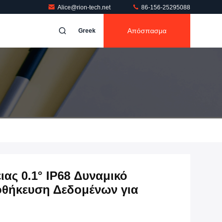
Alice@rion-tech.net
86-156-25295088
Απόσπασμα
Greek
ας 0.1° IP68 Δυναμικό
οθήκευση Δεδομένων για