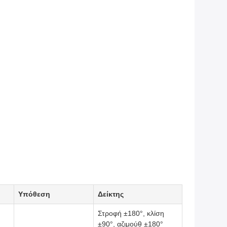
Υπόθεση
Δείκτης
Στροφή ±180°, κλίση
±90°, αζιμούθ ±180°