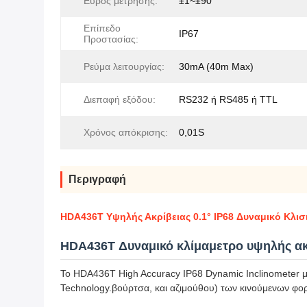
Εύρος μέτρησης:
±1~±90°
Επίπεδο
IP67
Προστασίας:
Ρεύμα λειτουργίας:
30mA (40m Max)
Διεπαφή εξόδου:
RS232 ή RS485 ή TTL
Χρόνος απόκρισης:
0,01S
Περιγραφή
HDA436T Υψηλής Ακρίβειας 0.1° IP68 Δυναμικό Κλι
HDA436T Δυναμικό κλίμαμετρο υψηλής ακ
Το HDA436T High Accuracy IP68 Dynamic Inclinometer 
Technology.βούρτσα, και αζιμούθου) των κινούμενων φορ