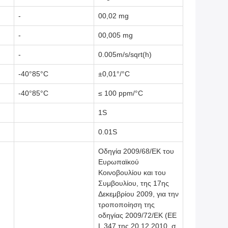
-
00,02 mg
-
00,005 mg
-
0.005m/s/sqrt(h)
-40°85°C
±0,01°/°C
-40°85°C
≤ 100 ppm/°C
1S
0.01S
Οδηγία 2009/68/ΕΚ του
Ευρωπαϊκού
Κοινοβουλίου και του
Συμβουλίου, της 17ης
Δεκεμβρίου 2009, για την
τροποποίηση της
οδηγίας 2009/72/ΕΚ (ΕΕ
L 347 της 20.12.2010, σ.