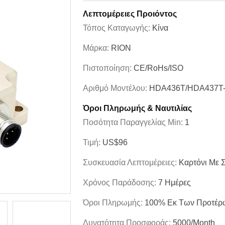
Λεπτομέρειες Προιόντος
Τόπος Καταγωγής:
Κίνα
Μάρκα:
RION
Πιστοποίηση:
CE/RoHs/ISO
Αριθμό Μοντέλου:
HDA436T/HDA437T-
Όροι Πληρωμής & Ναυτιλίας
Ποσότητα Παραγγελίας Min:
1
Τιμή:
US$96
Συσκευασία Λεπτομέρειες:
Καρτόνι Με 
Χρόνος Παράδοσης:
7 Ημέρες
Όροι Πληρωμής:
100% Εκ Των Προτέρ
Δυνατότητα Προσφοράς:
5000/month