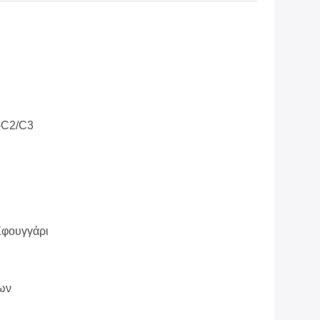
C2/C3
Σφουγγάρι
ων