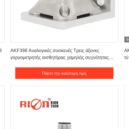
Β
Πάρτε την καλύτερη τιμή
3
AKF398 Αναλογικές συσκευές Τρεις άξονες
AK
γοργομετρητής αισθητήρας χαμηλής συχνότητας
τύ
δονήσεις
Πάρτε την καλύτερη τιμή