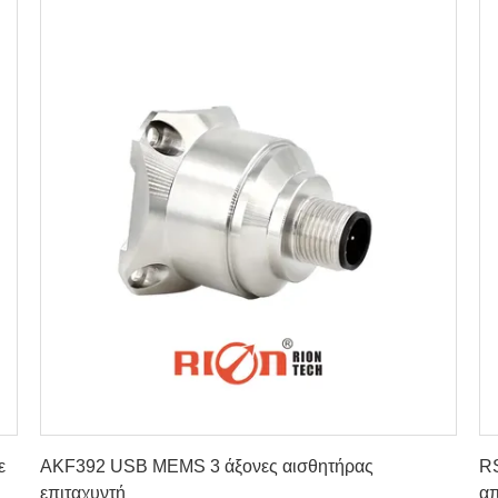
Πάρτε την καλύτερη τιμή
ε
AKF392 USB MEMS 3 άξονες αισθητήρας
RS
επιταχυντή
απ