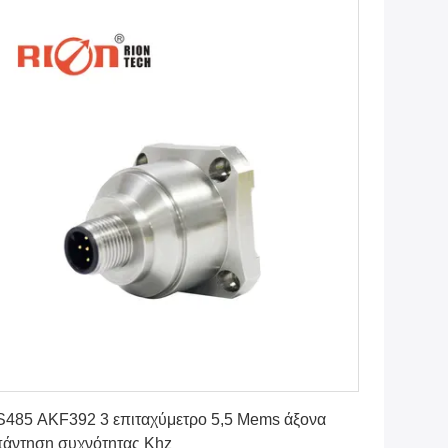
Πάρτε την καλύτερη τιμή
485 AKF392 3 επιταχύμετρο 5,5 Mems άξονα
άντηση συχνότητας Khz