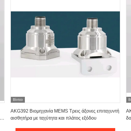
Βίντεο
Β
Πάρτε την καλύτερη τιμή
AKG392 Βιομηχανία MEMS Τρεις άξονες επιταχυντή
AK
 Z
αισθητήρα με ταχύτητα και πλάτος εξόδου
δο