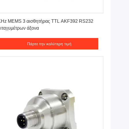
Πάρτε την καλύτερη τιμή
KHz MEMS 3 αισθητήρας TTL AKF392 RS232
ιταχυμέτρων άξονα
Πάρτε την καλύτερη τιμή