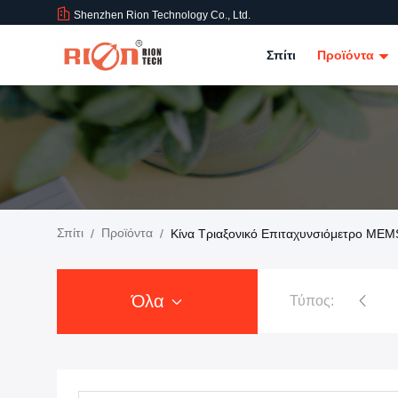
Shenzhen Rion Technology Co., Ltd.
Σπίτι
Προϊόντα
Σπίτι
Προϊόντα
/
/
Κίνα Τριαξονικό Επιταχυνσιόμετρο MEM
Όλα
Τύπος:
Inclinometer αισθητήρων κλίσης