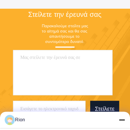
Στείλετε την έρευνά σας
Παρακαλούμε στείλτε μας 
το αίτημά σας και θα σας 
απαντήσουμε το 
συντομότερο δυνατό.
Στείλετε
Rion