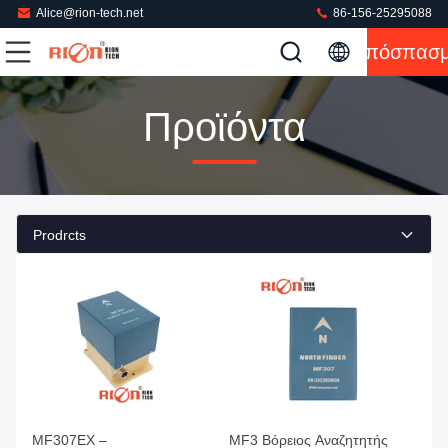
Alice@rion-tech.net
86-156-25295088
Απόσπασ
Προϊόντα
Prodrcts
MF307EX –
MF3 Βόρειος Αναζητητής