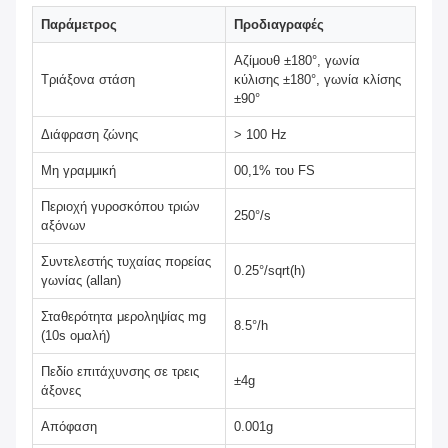
Παράμετρος
Προδιαγραφές
Αζίμουθ ±180°, γωνία
Τριάξονα στάση
κύλισης ±180°, γωνία κλίσης
±90°
Διάφραση ζώνης
> 100 Hz
Μη γραμμική
00,1% του FS
Περιοχή γυροσκόπου τριών
250°/s
αξόνων
Συντελεστής τυχαίας πορείας
0.25°/sqrt(h)
γωνίας (allan)
Σταθερότητα μεροληψίας mg
8.5°/h
(10s ομαλή)
Πεδίο επιτάχυνσης σε τρεις
±4g
άξονες
Απόφαση
0.001g