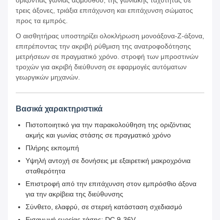
οριζόντιας γωνίας αζιμούθου, της γωνιακής ταχύτητας σε
τρεις άξονες, τριάξια επιτάχυνση και επιτάχυνση σώματος
προς τα εμπρός.
Ο αισθητήρας υποστηρίζει ολοκλήρωση μονοάξονα-Z-άξονα,
επιτρέποντας την ακριβή ρύθμιση της ανατροφοδότησης
μετρήσεων σε πραγματικό χρόνο. στροφή των μπροστινών
τροχών για ακριβή διεύθυνση σε εφαρμογές αυτόματων
γεωργικών μηχανών.
Βασικά χαρακτηριστικά
Πιστοποιητικό για την παρακολούθηση της οριζόντιας
ακμής και γωνίας στάσης σε πραγματικό χρόνο
Πλήρης εκπομπή
Υψηλή αντοχή σε δονήσεις με εξαιρετική μακροχρόνια
σταθερότητα
Επιστροφή από την επιτάχυνση στον εμπρόσθιο άξονα
για την ακρίβεια της διεύθυνσης
Σύνθετο, ελαφρύ, σε στερεή κατάσταση σχεδιασμό
Εισαγωγή ευρείας τάσης: DC 9-36V