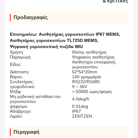
& Κριτικές
Προδιαγραφές
Επισημαίνω:
Αισθητήρας γυροσκοπίων IP67 MEMS
,
Αισθητήρας γυροσκοπίων TL725D MEMS
,
Ψηφιακή γυροσκοπική πυξίδα IMU
Χρήση:
Θέσης αισθητήρα
Παραγωγή:
Ψηφιακός αισθητήρας
Αισθητήρα επικεφαλής
Είδος:
γυροσκοπίου
Διάσταση:
62*54*20mm
Βάρος:
140 γραμμάρια
Συνδετήρας:
RS232/RS485
τροφοδοτικό:
9 ~ 36V
Μτβφ:
> 50000 ώρες/φορές
Μη μηδενική αστάθεια του
4.0deg/h
γυροσκοπίου:
ψήφισμα:
0.01deg
Αδιάβροχο:
IP67
Λιμάνι:
ΣΕΝΤΖΕΝ
Περιγραφή