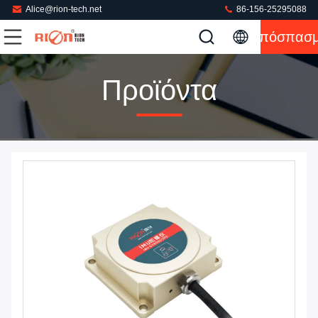
Alice@rion-tech.net
86-156-25295088
Απόσπασ
Προϊόντα