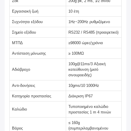
Σοκ
200g pk, 2 ms, 1⁄2 σίνου
Εργασιακή ζωή
10 έτη
Συχνότητα εξόδου
1Hz~200Hz ρυθμιζόμενο
Σημείο εξόδου
RS232 / RS485 (προαιρετικό)
ΜΤΠΔ
≥98000 ώρες/χρόνια
Αντίσταση μόνωσης
≥ 100MΩ
100g@11ms/3 Αξιακή
Αδιάβροχο
κατεύθυνση (μισό
σινουροειδής)
Αντι-δονήσεις
10gms/10 ̇1000Hz
Κατηγορία προστασίας
Διάκριση IP67
Τυποποιημένο καλώδιο
Καλώδιο
προστασίας 1 m 4 πινών
≤ 160g
Βάρος
(συμπεριλαμβανομένου