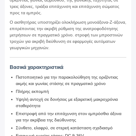
οριζόντιας γωνίας αζιμούθου, της γωνιακής ταχύτητας σε
τρεις άξονες, τριάξια επιτάχυνση και επιτάχυνση σώματος
προς τα εμπρός.
Ο αισθητήρας υποστηρίζει ολοκλήρωση μονοάξονα-Z-άξονα,
επιτρέποντας την ακριβή ρύθμιση της ανατροφοδότησης
μετρήσεων σε πραγματικό χρόνο. στροφή των μπροστινών
τροχών για ακριβή διεύθυνση σε εφαρμογές αυτόματων
γεωργικών μηχανών.
Βασικά χαρακτηριστικά
Πιστοποιητικό για την παρακολούθηση της οριζόντιας
ακμής και γωνίας στάσης σε πραγματικό χρόνο
Πλήρης εκπομπή
Υψηλή αντοχή σε δονήσεις με εξαιρετική μακροχρόνια
σταθερότητα
Επιστροφή από την επιτάχυνση στον εμπρόσθιο άξονα
για την ακρίβεια της διεύθυνσης
Σύνθετο, ελαφρύ, σε στερεή κατάσταση σχεδιασμό
Εισαγωγή ευρείας τάσης: DC 9-36V