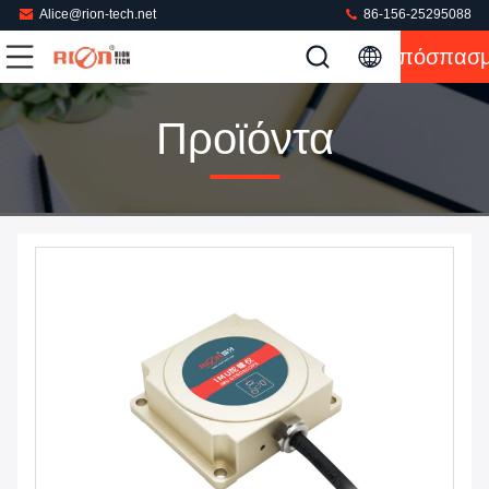
Alice@rion-tech.net
86-156-25295088
Απόσπασ
Προϊόντα