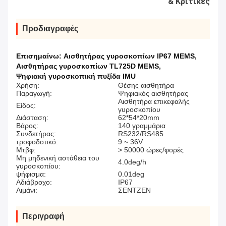
& Κριτικές
Προδιαγραφές
Επισημαίνω:
Αισθητήρας γυροσκοπίων IP67 MEMS
,
Αισθητήρας γυροσκοπίων TL725D MEMS
,
Ψηφιακή γυροσκοπική πυξίδα IMU
Χρήση:
Θέσης αισθητήρα
Παραγωγή:
Ψηφιακός αισθητήρας
Αισθητήρα επικεφαλής
Είδος:
γυροσκοπίου
Διάσταση:
62*54*20mm
Βάρος:
140 γραμμάρια
Συνδετήρας:
RS232/RS485
τροφοδοτικό:
9 ~ 36V
Μτβφ:
> 50000 ώρες/φορές
Μη μηδενική αστάθεια του
4.0deg/h
γυροσκοπίου:
ψήφισμα:
0.01deg
Αδιάβροχο:
IP67
Λιμάνι:
ΣΕΝΤΖΕΝ
Περιγραφή