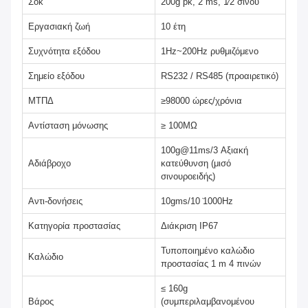
Σοκ
200g pk, 2 ms, 1⁄2 σίνου
Εργασιακή ζωή
10 έτη
Συχνότητα εξόδου
1Hz~200Hz ρυθμιζόμενο
Σημείο εξόδου
RS232 / RS485 (προαιρετικό)
ΜΤΠΔ
≥98000 ώρες/χρόνια
Αντίσταση μόνωσης
≥ 100MΩ
100g@11ms/3 Αξιακή
Αδιάβροχο
κατεύθυνση (μισό
σινουροειδής)
Αντι-δονήσεις
10gms/10 ̇1000Hz
Κατηγορία προστασίας
Διάκριση IP67
Τυποποιημένο καλώδιο
Καλώδιο
προστασίας 1 m 4 πινών
≤ 160g
Βάρος
(συμπεριλαμβανομένου