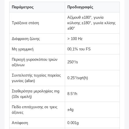
Παράμετρος
Προδιαγραφές
Αζίμουθ ±180°, γωνία
Τριάξονα στάση
κύλισης ±180°, γωνία κλίσης
±90°
Διάφραση ζώνης
> 100 Hz
Μη γραμμική
00,1% του FS
Περιοχή γυροσκόπου τριών
250°/s
αξόνων
Συντελεστής τυχαίας πορείας
0.25°/sqrt(h)
γωνίας (allan)
Σταθερότητα μεροληψίας mg
8.5°/h
(10s ομαλή)
Πεδίο επιτάχυνσης σε τρεις
±4g
άξονες
Απόφαση
0.001g