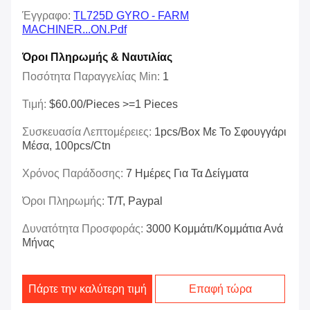
Έγγραφο:
TL725D GYRO - FARM
MACHINER...ON.pdf
Όροι Πληρωμής & Ναυτιλίας
Ποσότητα Παραγγελίας Min:
1
Τιμή:
$60.00/Pieces >=1 Pieces
Συσκευασία Λεπτομέρειες:
1pcs/box Με Το Σφουγγάρι
Μέσα, 100pcs/ctn
Χρόνος Παράδοσης:
7 Ημέρες Για Τα Δείγματα
Όροι Πληρωμής:
T/T, Paypal
Δυνατότητα Προσφοράς:
3000 Κομμάτι/κομμάτια Ανά
Μήνας
Πάρτε την καλύτερη τιμή
Επαφή τώρα