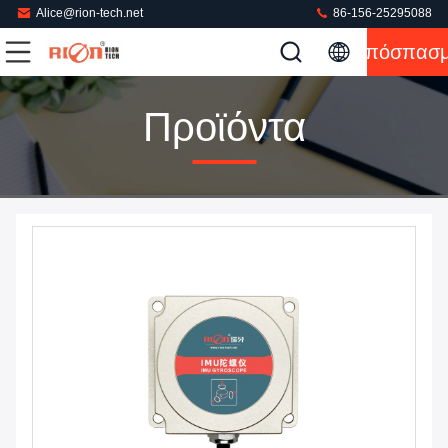
Alice@rion-tech.net
86-156-25295088
Απόσπασ
Προϊόντα