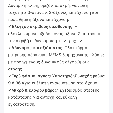
Δυναμική κλίση, οριζόντια ακμή, γωνιακή
ταχύτητα 3-άξονων, 3-άξονες επιτάχυνση και
προωθητική άξονα επιτάχυνση.
✔
Έλεγχος ακριβούς διεύθυνσης
: Η
ολοκληρωμένη έξοδος ενός άξονα Z επιτρέπει
την ακριβή ευθυγράμμιση των τροχών.
✔
Αδύναμος και αξιόπιστος
: Πλατφόρμα
μέτρησης αδράνειας MEMS βιομηχανικής κλάσης
με προηγμένους δυναμικούς αλγόριθμους
στάσης.
✔
Ευρύ φάσμα ισχύος
: Υποστήριξη
Συνεχής ρεύμα
9 ∆ 36 V
για ευέλικτη ενσωμάτωση στο όχημα.
✔
Μικρό & ελαφρύ βάρος
: Σχεδιασμός στερεής
κατάστασης για αντοχή και εύκολη
εγκατάσταση.