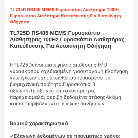
TL725D RS485 MEMS Γυροσκόπιο Αισθητήρα 100Hz
Γυροσκόπιο Αισθητήρα Κατεύθυνσης Για Αυτοκίνητη
Οδήγηση
TL725D RS485 MEMS Γυροσκόπιο
Αισθητήρας 100Hz Γυροσκόπιο Αισθητήρας
Κατεύθυνσης Για Αυτοκίνητη Οδήγηση
Η
TL725D
είναι μια υψηλής απόδοσης IMU
γυροσκόπου σχεδιασμένη για
αυτόνομη πλοήγηση
γεωργικών οχημάτων
Κατασκευασμένο με
βιομηχανική ποιότητα.
Γυροσκόπια 3
άξων
και
Τριάξονες επιταχυνόμετρα
,
παρέχει
ομαλά, ακριβή δεδομένα στάσης
Ακόμη
και σε περιβάλλοντα υψηλών δονήσεων.
Βασικά χαρακτηριστικά
✔
Εξαγωγή δεδομένων σε πραγματικό χρόνο
: