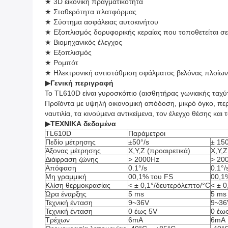
★ 3D εικονική πραγματικότητα
★ Σταθερότητα πλατφόρμας
★ Σύστημα ασφάλειας αυτοκινήτου
★ Εξοπλισμός δορυφορικής κεραίας που τοποθετείται σ
★ Βιομηχανικός έλεγχος
★ Εξοπλισμός
★ Ρομπότ
★ Ηλεκτρονική αντιστάθμιση σφάλματος βελόνας πλοίων 
▶
Γενική περιγραφή
Το TL610D είναι γυροσκόπιο (αισθητήρας γωνιακής ταχύ
Προϊόντα με υψηλή οικονομική απόδοση, μικρό όγκο, πε
ναυτιλία, τα κινούμενα αντικείμενα, τον έλεγχο θέσης κα
▶
ΤΕΧΝΙΚΑ δεδομένα
TL610D
Παράμετροι
Πεδίο μέτρησης
±50°/s
± 150
Άξονας μέτρησης
X,Y,Z (προαιρετικά)
X,Y,Z
Διάφραση ζώνης
> 2000Hz
> 20
Απόφαση
0.1°/s
0.1°/
Μη γραμμική
00,1% του FS
00,1
Κλίση θερμοκρασίας
< ± 0,1°/δευτερόλεπτο/°C
< ± 0
Ώρα έναρξης
5 ms
5 ms
Τεχνική ένταση
9~36V
9~36
Τεχνική ένταση
0 έως 5V
0 έω
Τρέχων
6mA
6mA