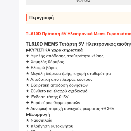
γωνίας)
Περιγραφή
TL610D Πρόταση 5V Ηλεκτρονικό Mems Γυροσκόπιο
TL610D MEMS Τετάρτη 5V Ηλεκτρονικός αισθ
▶
ΚΥΡΙΣΤΙΚΑ χαρακτηριστικά
★ Υψηλής απόδοσης σταθερότητα κλίσης
★ Χαμηλός θόρυβος
★ Ελαφρύ βάρος
★ Μεγάλη διάρκεια ζωής, ισχυρή σταθερότητα
★ Αποδοτική από πλευράς κόστους
★ Εξαιρετική απόδοση δονήσεων
★ Σύνθετο και ελαφρύ σχεδιασμό
★ Έκδοση τάσης 0 ′5V
★ Ευρύ εύρος θερμοκρασιών
★ Δυναμική παροχή συνεχούς ρεύματος +9 ̇36V
▶
Εφαρμογή
★ Ναυσιπλοΐα
★ πλοήγηση αυτοκινήτου