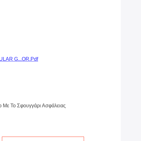
LAR G...OR.pdf
ο Με Το Σφουγγάρι Ασφάλειας