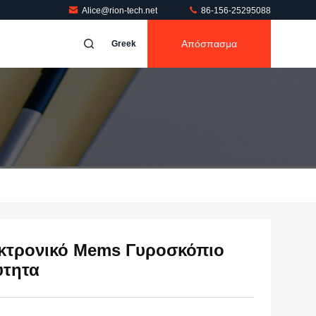
Alice@rion-tech.net
86-156-25295088
Απόσπασμα
Greek
κτρονικό Mems Γυροσκόπιο
ύτητα