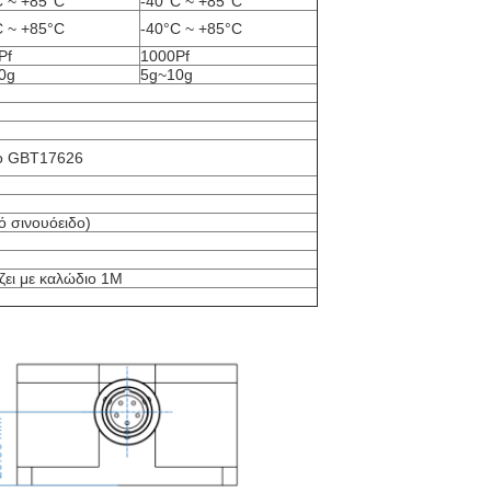
C ~ +85°C
-40°C ~ +85°C
C ~ +85°C
-40°C ~ +85°C
Pf
1000Pf
0g
5g~10g
το GBT17626
 σινουόειδο)
ζει με καλώδιο 1M