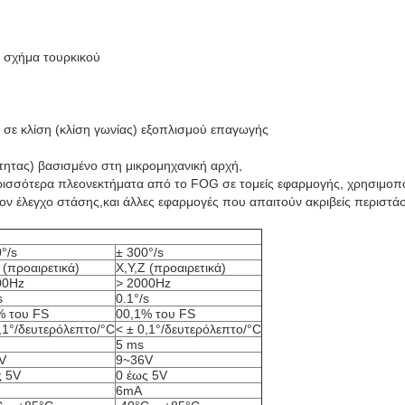
ε σχήμα τουρκικού
σε κλίση (κλίση γωνίας) εξοπλισμού επαγωγής
τητας) βασισμένο στη μικρομηχανική αρχή,
ρισσότερα πλεονεκτήματα από το FOG σε τομείς εφαρμογής, χρησιμοπο
ι τον έλεγχο στάσης,και άλλες εφαρμογές που απαιτούν ακριβείς περιστά
°/s
± 300°/s
 (προαιρετικά)
X,Y,Z (προαιρετικά)
00Hz
> 2000Hz
s
0.1°/s
% του FS
00,1% του FS
,1°/δευτερόλεπτο/°C
< ± 0,1°/δευτερόλεπτο/°C
5 ms
V
9~36V
ς 5V
0 έως 5V
6mA