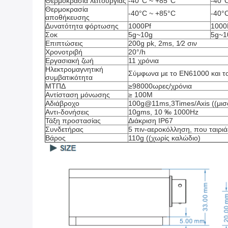
Θερμοκρασία λειτουργίας
-40°C ~ +85°C
-40°
Θερμοκρασία
-40°C ~ +85°C
-40°
αποθήκευσης
Δυνατότητα φόρτωσης
1000Pf
1000
Σοκ
5g~10g
5g~1
Επιπτώσεις
200g pk, 2ms, 1⁄2 σιν
Χρονοτριβή
20°/h
Εργασιακή ζωή
11 χρόνια
Ηλεκτρομαγνητική
Σύμφωνα με το EN61000 και 
συμβατικότητα
ΜΤΠΔ
≥98000ωρες/χρόνια
Αντίσταση μόνωσης
≥ 100M
Αδιάβροχο
100g@11ms,3Times/Axis ((μισό
Αντι-δονήσεις
10gms, 10 ‰ 1000Hz
Τάξη προστασίας
Διάκριση IP67
Συνδετήρας
5 πιν-αεροκόλληση, που ταιριά
Βάρος
110g ((χωρίς καλώδιο)