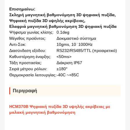
Επισημαίνω:
Σκληρή μαγνητική βαθμονόμηση 3D ψηφιακή πυξίδα
,
Ψηφιακή πυξίδα 3D υψηλής ακρίβειας
,
Ελαφριά μαγνητική βαθμονόμηση 3D ψηφιακή πυξίδα
Ψήφισμα γωνίας κλίσης:
0.1deg
Μέγεθος προϊόντος:
Δοκιμαστικό σύστημα
Αντι-Σοκ:
10gms, 10 ̇ 1000Hz
Διασύνδεση εξόδου:
RS232/RS485/TTL (προαιρετικό)
Καθυστέρηση έναρξης:
<50ms>
Τάξη προστασίας:
Διάκριση IP67
Σειρά μέτρου ρόλων:
±180°
Θερμοκρασία λειτουργίας:
-40C ~+85C
Περιγραφή
HCM370B Ψηφιακή πυξίδα 3D υψηλής ακρίβειας με
μαλακή μαγνητική βαθμονόμηση