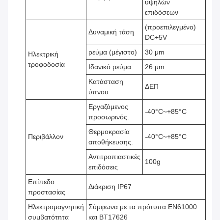
υψηλών
επιδόσεων
(προεπιλεγμένο)
Δυναμική τάση
DC+5V
ρεύμα (μέγιστο)
30 μm
Ηλεκτρική
τροφοδοσία
Ιδανικό ρεύμα
26 μm
Κατάσταση
ΔΕΠ
ύπνου
Εργαζόμενος
-40°C~+85°C
προσωρινός.
Θερμοκρασία
Περιβάλλον
-40°C~+85°C
αποθήκευσης.
Αντιτροπιαστικές
100g
επιδόσεις
Επίπεδο
Διάκριση IP67
προστασίας
Ηλεκτρομαγνητική
Σύμφωνα με τα πρότυπα EN61000
συμβατότητα
και BT17626