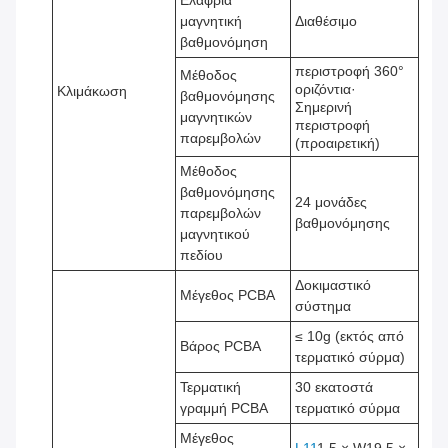
Ελαφριά
μαγνητική
Διαθέσιμο
βαθμονόμηση
περιστροφή 360°
Μέθοδος
οριζόντια·
Κλιμάκωση
βαθμονόμησης
Σημερινή
μαγνητικών
περιστροφή
παρεμβολών
(προαιρετική)
Μέθοδος
βαθμονόμησης
24 μονάδες
παρεμβολών
βαθμονόμησης
μαγνητικού
πεδίου
Δοκιμαστικό
Μέγεθος PCBA
σύστημα
≤ 10g (εκτός από
Βάρος PCBA
τερματικό σύρμα)
Τερματική
30 εκατοστά
γραμμή PCBA
τερματικό σύρμα
Μέγεθος