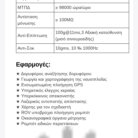
ΜΤΠΔ
≥ 98000 ώρα/ώρα
Αντίσταση
≥ 100MΩ
μόνωσης
100g@11ms,3 Αξιακή κατεύθυνση
Αντί-Επίπτωση
(μισό σινουροειδής)
Αντι-Σοκ
10gms, 10 ‰ 1000Hz
Εφαρμογές:
★ Δορυφόρος αναζήτησης δορυφόρου
★ Γεωργία και χαρτογράφηση της ναυσιπλοΐας
★ Ενσωματωμένη πλοήγηση GPS
★ Υπηρετικός έλεγχος κεραίας
★ Υπερκόκκινος απεικονιστής
★ Λαζερικός εντοπιστής απόστασης
★ Χάρτης για τον σχεδιαστή
★ ROV υποβρύχια πλοήγηση ρομπότ
★ Οκεανογραφικά όργανα μέτρησης
★ Ρομπότ ειδικών περιστάσεων