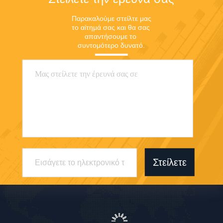
Παρακαλούμε στείλτε μας 
το αίτημά σας και θα σας 
απαντήσουμε το 
συντομότερο δυνατό.
Στείλετε