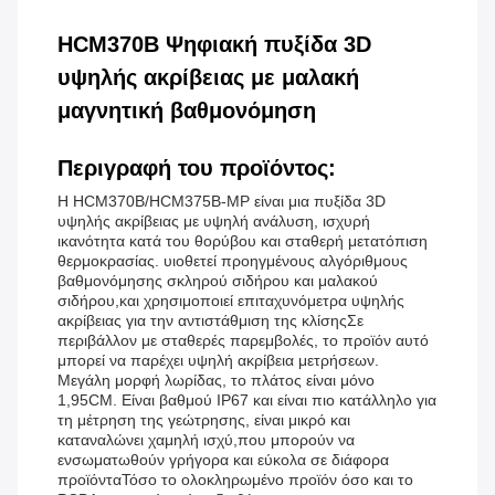
HCM370B Ψηφιακή πυξίδα 3D
υψηλής ακρίβειας με μαλακή
μαγνητική βαθμονόμηση
Περιγραφή του προϊόντος:
Η HCM370B/HCM375B-MP είναι μια πυξίδα 3D
υψηλής ακρίβειας με υψηλή ανάλυση, ισχυρή
ικανότητα κατά του θορύβου και σταθερή μετατόπιση
θερμοκρασίας. υιοθετεί προηγμένους αλγόριθμους
βαθμονόμησης σκληρού σιδήρου και μαλακού
σιδήρου,και χρησιμοποιεί επιταχυνόμετρα υψηλής
ακρίβειας για την αντιστάθμιση της κλίσηςΣε
περιβάλλον με σταθερές παρεμβολές, το προϊόν αυτό
μπορεί να παρέχει υψηλή ακρίβεια μετρήσεων.
Μεγάλη μορφή λωρίδας, το πλάτος είναι μόνο
1,95CM. Είναι βαθμού IP67 και είναι πιο κατάλληλο για
τη μέτρηση της γεώτρησης, είναι μικρό και
καταναλώνει χαμηλή ισχύ,που μπορούν να
ενσωματωθούν γρήγορα και εύκολα σε διάφορα
προϊόνταΤόσο το ολοκληρωμένο προϊόν όσο και το