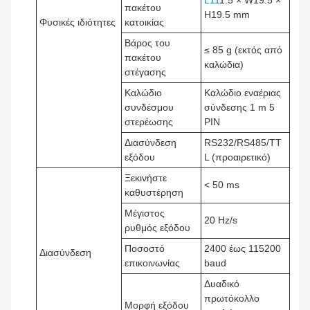
L11
1.5 × W19.5 ×
πακέτου
H19.5 mm
Φυσικές ιδιότητες
κατοικίας
Βάρος του
≤ 85 g (εκτός από
πακέτου
καλώδια)
στέγασης
Καλώδιο
Καλώδιο εναέριας
συνδέσμου
σύνδεσης 1 m 5
στερέωσης
PIN
Διασύνδεση
RS232/RS485/TT
εξόδου
L (προαιρετικό)
Ξεκινήστε
< 50 ms
καθυστέρηση
Μέγιστος
20 Hz/s
ρυθμός εξόδου
Ποσοστό
2400 έως 115200
Διασύνδεση
επικοινωνίας
baud
Δυαδικό
πρωτόκολλο
Μορφή εξόδου