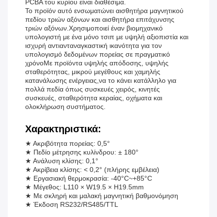
PCBA του κυρίου είναι διαθέσιμα.
Το προϊόν αυτό ενσωματώνει αισθητήρα μαγνητικού
πεδίου τριών αξόνων και αισθητήρα επιτάχυνσης
τριών αξόνων.Χρησιμοποιεί έναν βιομηχανικό
υπολογιστή με ένα μόνο τσιπ με υψηλή αξιοπιστία και
ισχυρή αντιανταναγκαστική ικανότητα για τον
υπολογισμό δεδομένων πορείας σε πραγματικό
χρόνοΜε προϊόντα υψηλής απόδοσης, υψηλής
σταθερότητας, μικρού μεγέθους και χαμηλής
κατανάλωσης ενέργειας,να το κάνει κατάλληλο για
πολλά πεδία όπως συσκευές χειρός, κινητές
συσκευές, σταθερότητα κεραίας, οχήματα και
ολοκλήρωση συστήματος.
Χαρακτηριστικά:
★ Ακριβότητα πορείας: 0,5°
★ Πεδίο μέτρησης κυλίνδρου: ± 180°
★ Ανάλυση κλίσης: 0,1°
★ Ακρίβεια κλίσης: < 0,2° (πλήρης εμβέλεια)
★ Εργασιακή θερμοκρασία: -40°C~+85°C
★ Μέγεθος: L110 × W19.5 × H19.5mm
★ Με σκληρή και μαλακή μαγνητική βαθμονόμηση
★ Έκδοση RS232/RS485/TTL