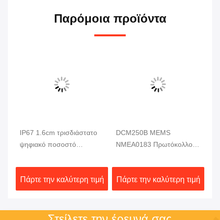
Παρόμοια προϊόντα
IP67 1.6cm τρισδιάστατο
DCM250B MEMS
DD
δα
ψηφιακό ποσοστό
NMEA0183 Πρωτόκολλο
τρ
παραγωγής αισθητήρων
Ηλεκτρονική Μονάδα
τε
20Hz/S κλίσης πυξίδων για
πυξίδας MCU 3 άξονες
R
ιμή
Πάρτε την καλύτερη τιμή
Πάρτε την καλύτερη τιμή
Πά
το υποβρύχιο ρομπότ
Υψηλή αξιοπιστία
Στείλετε την έρευνά σας