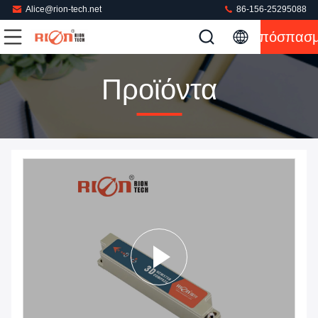
Alice@rion-tech.net
86-156-25295088
Απόσπασ
Προϊόντα