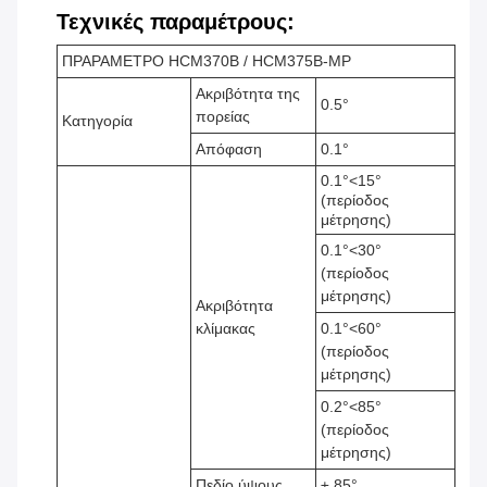
Τεχνικές παραμέτρους:
ΠΡΑΡΑΜΕΤΡΟ HCM370B / HCM375B-MP
Ακριβότητα της
0.5°
πορείας
Κατηγορία
Απόφαση
0.1°
0.1°<15°
(περίοδος
μέτρησης)
0.1°<30°
(περίοδος
μέτρησης)
Ακριβότητα
κλίμακας
0.1°<60°
(περίοδος
μέτρησης)
0.2°<85°
(περίοδος
μέτρησης)
Πεδίο ύψους
± 85°