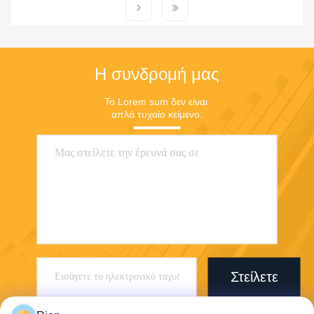
Η συνδρομή μας
Το Lorem sum δεν είναι 
απλά τυχαίο κείμενο.
Στείλετε