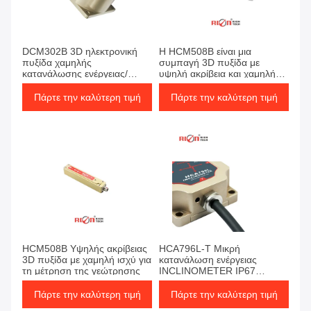
DCM302B 3D ηλεκτρονική
Η HCM508B είναι μια
πυξίδα χαμηλής
συμπαγή 3D πυξίδα με
κατανάλωσης ενέργειας/
υψηλή ακρίβεια και χαμηλή
υπερίσκεπτος αισθητήρας
κατανάλωση ενέργειας".
κλίσης
Πάρτε την καλύτερη τιμή
Πάρτε την καλύτερη τιμή
HCM508B Υψηλής ακρίβειας
HCA796L-T Μικρή
3D πυξίδα με χαμηλή ισχύ για
κατανάλωση ενέργειας
τη μέτρηση της γεώτρησης
INCLINOMETER IP67
ΑΠΟΛΗΣΗ 0.001°
Πάρτε την καλύτερη τιμή
Πάρτε την καλύτερη τιμή