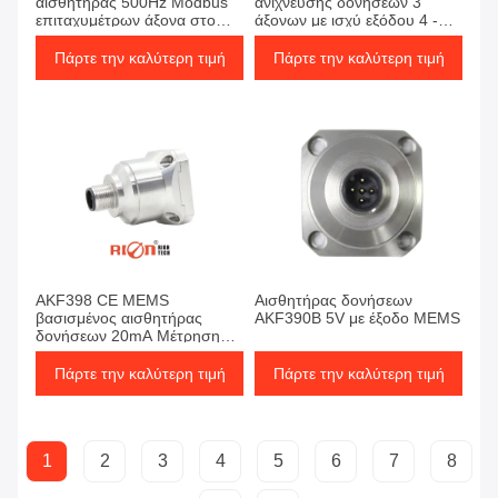
αισθητήρας 500Hz Modbus
ανίχνευσης δονήσεων 3
επιταχυμέτρων άξονα στο
άξονων με ισχύ εξόδου 4 -
MEMS
20mA
Πάρτε την καλύτερη τιμή
Πάρτε την καλύτερη τιμή
AKF398 CE MEMS
Αισθητήρας δονήσεων
βασισμένος αισθητήρας
AKF390B 5V με έξοδο MEMS
δονήσεων 20mA Μέτρηση
ρεύματος δονήσεων
Πάρτε την καλύτερη τιμή
Πάρτε την καλύτερη τιμή
1
2
3
4
5
6
7
8