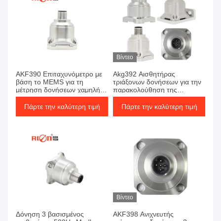
Βίντεο
AKF390 Επιταχυνόμετρο με
Akg392 Αισθητήρας
βάση το MEMS για τη
τριάξονων δονήσεων για την
μέτρηση δονήσεων χαμηλής
παρακολούθηση της
συχνότητας
παραγωγής αιολικής
ενέργειας
Πάρτε την καλύτερη τιμή
Πάρτε την καλύτερη τιμή
Βίντεο
Δόνηση 3 βασισμένος
AKF398 Ανιχνευτής