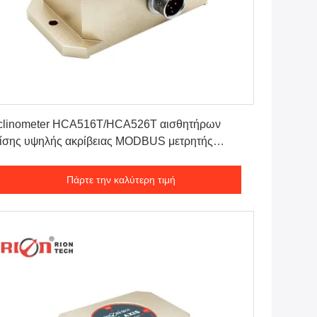
Πάρτε την καλύτερη τιμή
nclinometer HCA516T/HCA526T αισθητήρων
ίσης υψηλής ακρίβειας MODBUS μετρητής
ίσεων
Πάρτε την καλύτερη τιμή