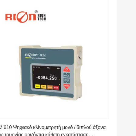
Πάρτε την καλύτερη τιμή
I610 Ψηφιακό κλίνομετρητή μονό / διπλού άξονα
λειτουργίας οριζόντια κάθετη εγκατάσταση