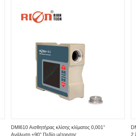
Πάρτε την καλύτερη τιμή
DMI610 Αισθητήρας κλίσης κλίματος 0,001°
DM
Ανάλυση ±90° Πεδίο μέτρησης
2 