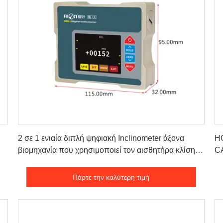
Πάρτε την καλύτερη τιμή
2 σε 1 ενιαία διπλή ψηφιακή Inclinometer άξονα
HC
βιομηχανία που χρησιμοποιεί τον αισθητήρα κλίσης
C
χιλ.
θε
Πάρτε την καλύτερη τιμή