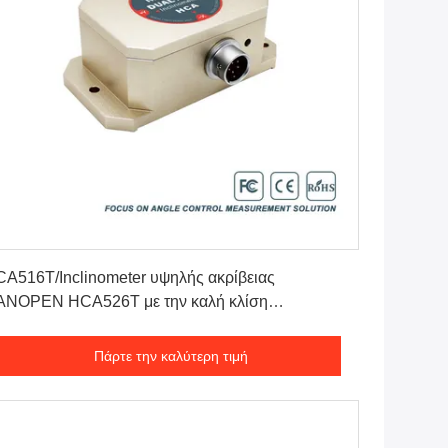
Πάρτε την καλύτερη τιμή
A516T/Inclinometer υψηλής ακρίβειας
ANOPEN HCA526T με την καλή κλίση
ρμοκρασίας
Πάρτε την καλύτερη τιμή