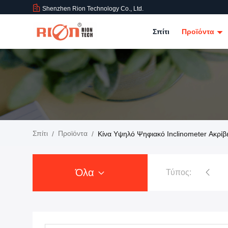
Shenzhen Rion Technology Co., Ltd.
Σπίτι
Προϊόντα
Σπίτι
Προϊόντα
/
/
Κίνα Υψηλό Ψηφιακό Inclinometer Ακρίβ
Όλα
Τύπος:
Inclinometer αισθητήρων κλίσης