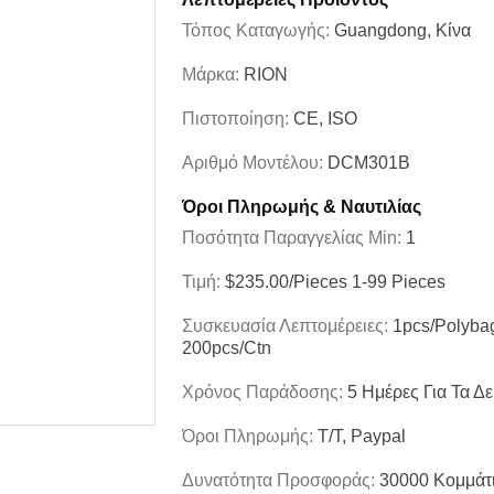
Τόπος Καταγωγής:
Guangdong, Κίνα
Μάρκα:
RION
Πιστοποίηση:
CE, ISO
Αριθμό Μοντέλου:
DCM301B
Όροι Πληρωμής & Ναυτιλίας
Ποσότητα Παραγγελίας Min:
1
Τιμή:
$235.00/Pieces 1-99 Pieces
Συσκευασία Λεπτομέρειες:
1pcs/polybag
200pcs/ctn
Χρόνος Παράδοσης:
5 Ημέρες Για Τα Δε
Όροι Πληρωμής:
T/T, Paypal
Δυνατότητα Προσφοράς:
30000 Κομμάτ