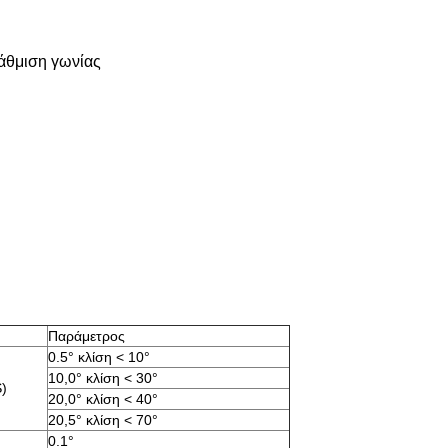
τάθμιση γωνίας
Παράμετρος
0.5° κλίση < 10°
10,0° κλίση < 30°
S)
20,0° κλίση < 40°
20,5° κλίση < 70°
0.1°