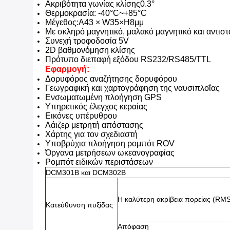
Ακριβότητα γωνίας κλίσης
0.
3
°
Θερμοκρασία: -40
°C
~
+85
°C
Μέγεθος:
Α
4
3 × W
35
×H8
μμ
Με σκληρό μαγνητικό, μαλακό μαγνητικό και αντισ
Συνεχή τροφοδοσία 5V
2
D βαθμονόμηση κλίσης
Πρότυπο διεπαφή εξόδου RS232/RS485/TTL
Εφαρμογή:
Δορυφόρος αναζήτησης δορυφόρου
Γεωγραφική και χαρτογράφηση της ναυσιπλοΐας
Ενσωματωμένη πλοήγηση GPS
Υπηρετικός έλεγχος κεραίας
Εικόνες υπέρυθρου
Λάιζερ μετρητή απόστασης
Χάρτης για τον σχεδιαστή
Υποβρύχια πλοήγηση ρομπότ ROV
Όργανα μετρήσεων ωκεανογραφίας
Ρομπότ ειδικών περιστάσεων
DCM301B και DCM302B
Η καλύτερη ακρίβεια πορείας (RM
Κατεύθυνση πυξίδας
Απόφαση