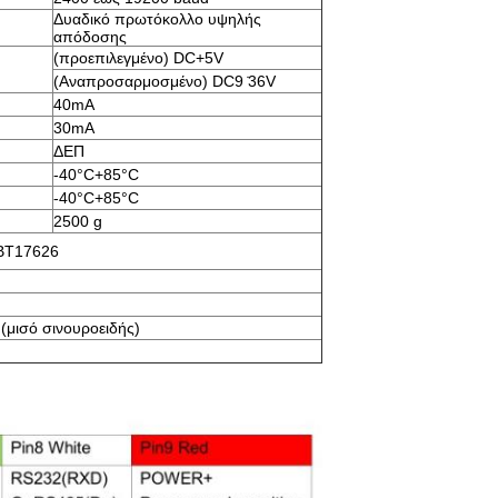
Δυαδικό πρωτόκολλο υψηλής
απόδοσης
(προεπιλεγμένο) DC+5V
(Αναπροσαρμοσμένο) DC9 ̇36V
40mA
30mA
ΔΕΠ
-40°C+85°C
-40°C+85°C
2500 g
GBT17626
μισό σινουροειδής)