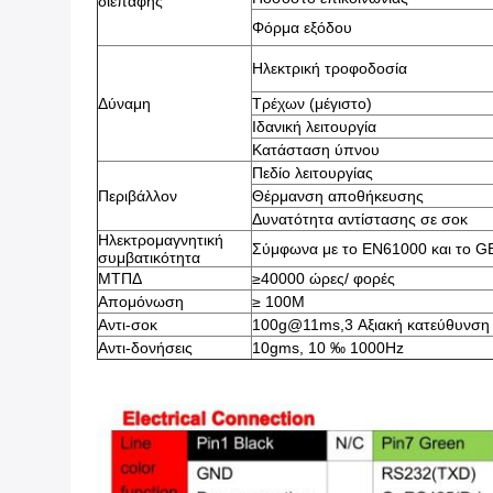
διεπαφής
Φόρμα εξόδου
Ηλεκτρική τροφοδοσία
Δύναμη
Τρέχων (μέγιστο)
Ιδανική λειτουργία
Κατάσταση ύπνου
Πεδίο λειτουργίας
Περιβάλλον
Θέρμανση αποθήκευσης
Δυνατότητα αντίστασης σε σοκ
Ηλεκτρομαγνητική
Σύμφωνα με το EN61000 και το 
συμβατικότητα
ΜΤΠΔ
≥40000 ώρες/ φορές
Απομόνωση
≥ 100M
Αντι-σοκ
100g@11ms,3 Αξιακή κατεύθυνση (
Αντι-δονήσεις
10gms, 10 ‰ 1000Hz