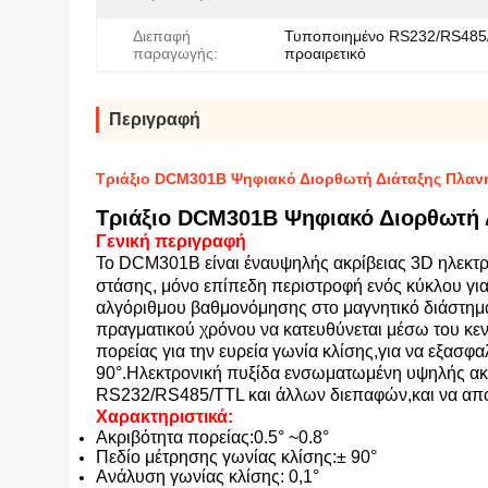
Διεπαφή
Τυποποιημένο RS232/RS485
παραγωγής:
προαιρετικό
Περιγραφή
Τριάξιο DCM301B Ψηφιακό Διορθωτή Διάταξης Πλαν
Τριάξιο DCM301B Ψηφιακό Διορθωτή 
Γενική περιγραφή
Το DCM301B είναι ένα
υψηλής ακρίβειας 3D ηλεκτρ
στάσης, μόνο επίπεδη περιστροφή ενός κύκλου γι
αλγόριθμου βαθμονόμησης στο μαγνητικό διάστημ
πραγματικού χρόνου να κατευθύνεται μέσω του κεν
πορείας για την ευρεία γωνία κλίσης,για να εξασφα
90°.
Ηλεκτρονική πυξίδα ενσωματωμένη υψηλής ακρ
RS232/RS485/TTL και άλλων διεπαφών,και να απο
Χαρακτηριστικά:
Ακριβότητα πορείας
:
0.5° ~
0.
8
°
Πεδίο μέτρησης γωνίας κλίσης:
± 90°
Ανάλυση γωνίας κλίσης
: 0,1°