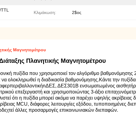
/TTL
Κλιμάκωση:
2$ος
ητικής Μαγνητομέτρου
Διάταξης Πλανητικής Μαγνητομέτρου
ονική πυξίδα που χρησιμοποιεί τον αλγόριθμο βαθμονόμησης 2
α να ολοκληρωθεί η διαδικασία βαθμονόμησης.
Κάντε την πυξίδα
α
φερ
περιβαλλοντική
n
ΔΕΣ, ΔΕΣ
301
Β ενσωματωμένος αισθητήρα
τρικού επεξεργαστή και χρησιμοποιώντας 3-άξιο επιταχυνόμετρ
λιστεί ότι η πυξίδα μπορεί ακόμα να παρέχει υψηλής ακρίβειας 
ίβειας MCU, διάφορες λειτουργίες εξόδου, τυποποιημένες δι
δεχτεί άλλες προσαρμογές επικοινωνιακών διεπαφών.