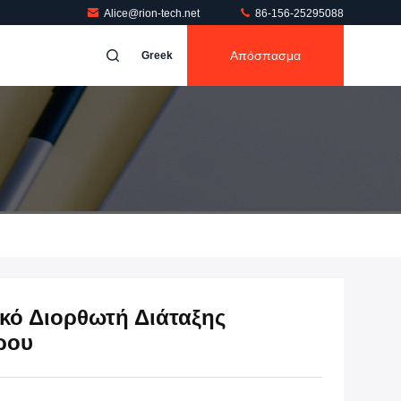
Alice@rion-tech.net
86-156-25295088
Απόσπασμα
Greek
κό Διορθωτή Διάταξης
ρου