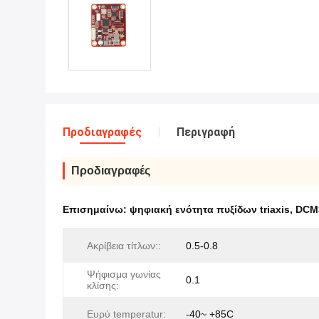
Προδιαγραφές
Περιγραφή
Προδιαγραφές
Επισημαίνω:
ψηφιακή ενότητα πυξίδων triaxis
,
DCM3
Ακρίβεια τίτλων::
0.5-0.8
Ψήφισμα γωνίας
0.1
κλίσης:
Ευρύ temperatur:
-40~ +85C