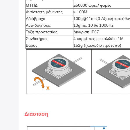
ΜΤΠΔ
≥50000 ώρες/ φορές
Αντίσταση μόνωσης
≥ 100M
Αδιάβροχο
100g@11ms,3 Αξιακή κατεύθυν
Αντι-δονήσεις
10gms, 10 ‰ 1000Hz
Τάξη προστασίας
Διάκριση IP67
Συνδετήρας
4 καρφίτσες με καλώδιο 1M
Βάρος
152g ((καλώδιο πρότυπο)
Διάσταση