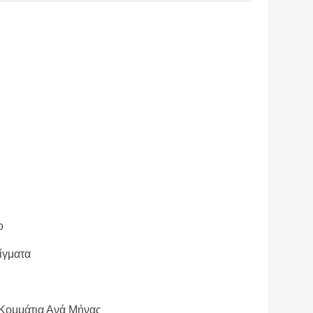
ο
ίγματα
/κομμάτια Ανά Μήνας