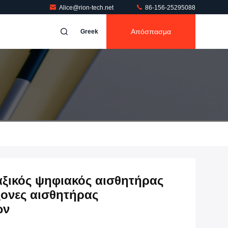
Alice@rion-tech.net
86-156-25295088
Απόσπασμα
Greek
ξικός ψηφιακός αισθητήρας
ξονες αισθητήρας
ων