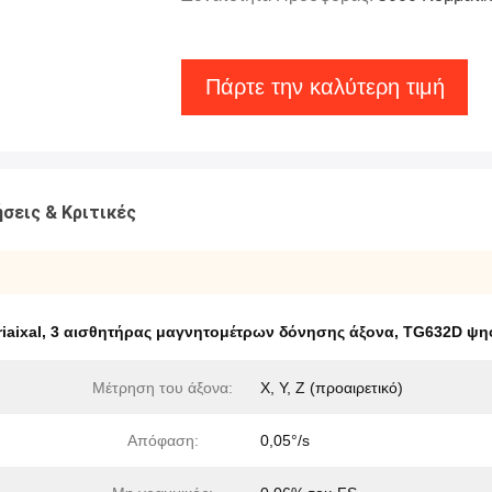
Πάρτε την καλύτερη τιμή
σεις & Κριτικές
aixal
,
3 αισθητήρας μαγνητομέτρων δόνησης άξονα
,
TG632D ψη
Μέτρηση του άξονα:
X, Y, Z (προαιρετικό)
Απόφαση:
0,05°/s