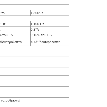
°/s
± 300°/s
0 Hz
> 100 Hz
s
0.2°/s
% του FS
0.15% του FS
°/δευτερόλεπτο
< ±3°/δευτερόλεπτο
 να ρυθμιστεί