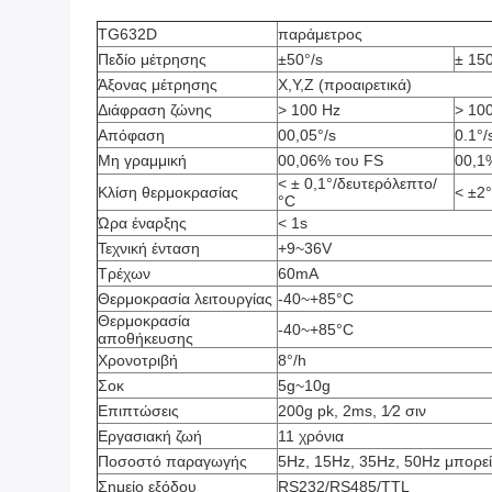
TG632D
παράμετρος
Πεδίο μέτρησης
±50°/s
± 150
Άξονας μέτρησης
X,Y,Z (προαιρετικά)
Διάφραση ζώνης
> 100 Hz
> 10
Απόφαση
00,05°/s
0.1°/
Μη γραμμική
00,06% του FS
00,1
< ± 0,1°/δευτερόλεπτο/
Κλίση θερμοκρασίας
< ±2
°C
Ώρα έναρξης
< 1s
Τεχνική ένταση
+9~36V
Τρέχων
60mA
Θερμοκρασία λειτουργίας
-40~+85°C
Θερμοκρασία
-40~+85°C
αποθήκευσης
Χρονοτριβή
8°/h
Σοκ
5g~10g
Επιπτώσεις
200g pk, 2ms, 1⁄2 σιν
Εργασιακή ζωή
11 χρόνια
Ποσοστό παραγωγής
5Hz, 15Hz, 35Hz, 50Hz μπορεί
Σημείο εξόδου
RS232/RS485/TTL