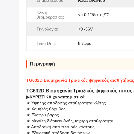
Σημείο εξόδου:
RS232/RS485
Κλίση
< ±0,1°/δευτ.,/℃
θερμοκρασίας:
Τεχνολογία:
+9~36V
Time Drift:
8°/ώρα
Περιγραφή
TG632D Βιομηχανία Τριαξικός ψηφιακός αισθητήρας
TG632D Βιομηχανία Τριαξικός ψηφιακός τύπος
▶
ΚΥΡΙΣΤΙΚΑ χαρακτηριστικά
★ Υψηλής απόδοσης σταθερότητα κλίσης
★ Χαμηλός θόρυβος
★ Ελαφρύ βάρος
★ Μεγάλη διάρκεια ζωής, ισχυρή σταθερότητα
★ Αποδοτική από πλευράς κόστους
★ Εξαιρετική απόδοση δονήσεων