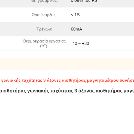
Μη γραμμικός:
0,06% του FS
Ωρα έναρξης:
< 1S
Τρέχων:
60mA
Θερμοκρασία εργασίας
-40 ~ +80
(℃):
 γωνιακής ταχύτητας 3 άξονες αισθητήρας μαγνητομέτρου δονή
 αισθητήρας γωνιακής ταχύτητας 3 άξονας αισθητήρας μα