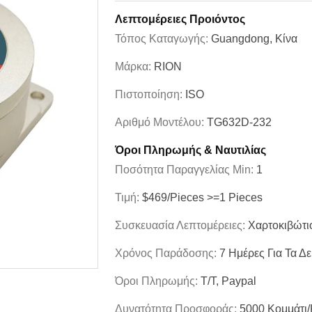
Λεπτομέρειες Προιόντος
Τόπος Καταγωγής:
Guangdong, Κίνα
Μάρκα:
RION
Πιστοποίηση:
ISO
Αριθμό Μοντέλου:
TG632D-232
Όροι Πληρωμής & Ναυτιλίας
Ποσότητα Παραγγελίας Min:
1
Τιμή:
$469/Pieces >=1 Pieces
Συσκευασία Λεπτομέρειες:
Χαρτοκιβώτι
Χρόνος Παράδοσης:
7 Ημέρες Για Τα Δε
Όροι Πληρωμής:
T/T, Paypal
Δυνατότητα Προσφοράς:
5000 Κομμάτι