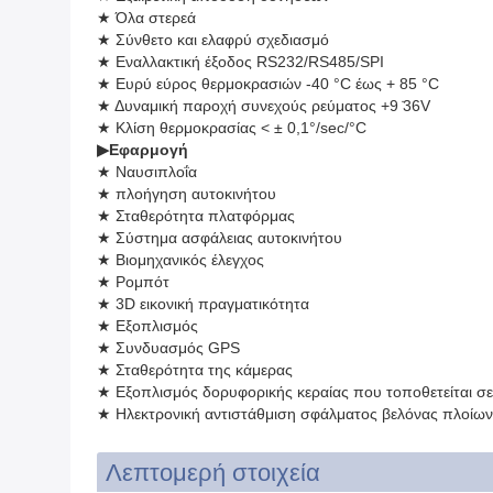
★ Όλα στερεά
★ Σύνθετο και ελαφρύ σχεδιασμό
★ Εναλλακτική έξοδος RS232/RS485/SPI
★ Ευρύ εύρος θερμοκρασιών -40 °C έως + 85 °C
★ Δυναμική παροχή συνεχούς ρεύματος +9 ̇36V
★ Κλίση θερμοκρασίας < ± 0,1°/sec/°C
▶
Εφαρμογή
★ Ναυσιπλοΐα
★ πλοήγηση αυτοκινήτου
★ Σταθερότητα πλατφόρμας
★ Σύστημα ασφάλειας αυτοκινήτου
★ Βιομηχανικός έλεγχος
★ Ρομπότ
★ 3D εικονική πραγματικότητα
★ Εξοπλισμός
★ Συνδυασμός GPS
★ Σταθερότητα της κάμερας
★ Εξοπλισμός δορυφορικής κεραίας που τοποθετείται σ
★ Ηλεκτρονική αντιστάθμιση σφάλματος βελόνας πλοίων 
Λεπτομερή στοιχεία