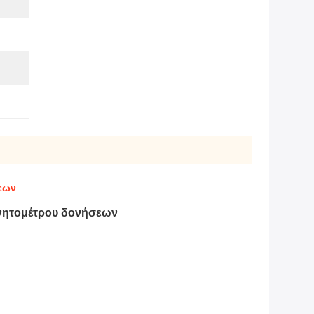
σεων
γνητομέτρου δονήσεων