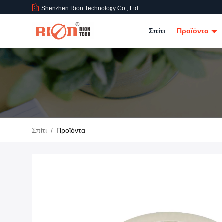
Shenzhen Rion Technology Co., Ltd.
Σπίτι
Προϊόντα
Σπίτι
/
Προϊόντα