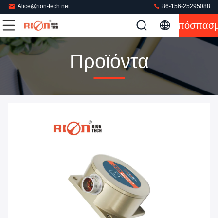
Alice@rion-tech.net
86-156-25295088
Απόσπασ
Προϊόντα