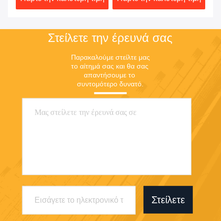
Στείλετε την έρευνά σας
Παρακαλούμε στείλτε μας 
το αίτημά σας και θα σας 
απαντήσουμε το 
συντομότερο δυνατό.
Στείλετε