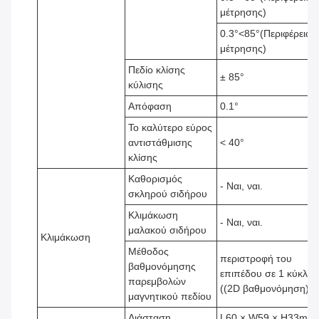
μέτρησης)
0.3°<85°(Περιφέρεια
μέτρησης)
Πεδίο κλίσης
± 85°
κύλισης
Απόφαση
0.1°
Το καλύτερο εύρος
αντιστάθμισης
< 40°
κλίσης
Καθορισμός
- Ναι, ναι.
σκληρού σιδήρου
Κλιμάκωση
- Ναι, ναι.
μαλακού σιδήρου
Κλιμάκωση
Μέθοδος
περιστροφή του
βαθμονόμησης
επιπέδου σε 1 κύκλο
παρεμβολών
((2D βαθμονόμηση)
μαγνητικού πεδίου
Διάσταση
L60 × W59 × H33mm