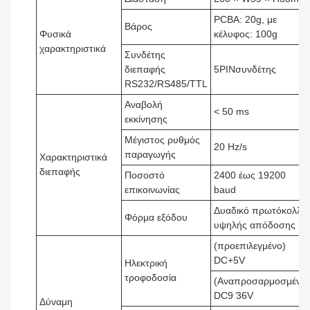
PCBA: 20g, με
Βάρος
Φυσικά
κέλυφος: 100g
χαρακτηριστικά
Συνδέτης
διεπαφής
5PINσυνδέτης
RS232/RS485/TTL
Αναβολή
< 50 ms
εκκίνησης
Μέγιστος ρυθμός
20 Hz/s
παραγωγής
Χαρακτηριστικά
διεπαφής
Ποσοστό
2400 έως 19200
επικοινωνίας
baud
Δυαδικό πρωτόκολλο
Φόρμα εξόδου
υψηλής απόδοσης
(προεπιλεγμένο)
DC+5V
Ηλεκτρική
τροφοδοσία
(Αναπροσαρμοσμένο)
DC9 ̇36V
Δύναμη