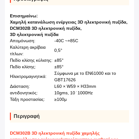
Επισημαίνω:
Χαμηλή κατανάλωση ενέργειας 3D ηλεκτρονική πυξίδα
,
DCM302B 3D ηλεκτρονική πυξίδα
,
3D ηλεκτρονική πυξίδα
Απομόνωση:
-40C ~+85C
Καλύτερη ακρίβεια
0,5°
τίτλων:
Πεδίο κλίσης κύλισης:
±85°
Πεδίο κλίσης:
±85°
Σύμφωνα με το EN61000 και το
Ηλεκτρομαγνητικά:
GBT17626
Διάσταση:
L60 × W59 × H33mm
αντιδονητικός:
10gms, 10 ̇ 1000Hz
Τάξη προστασίας:
≥100μ
Περιγραφή
DCM302B 3D ηλεκτρονική πυξίδα χαμηλής