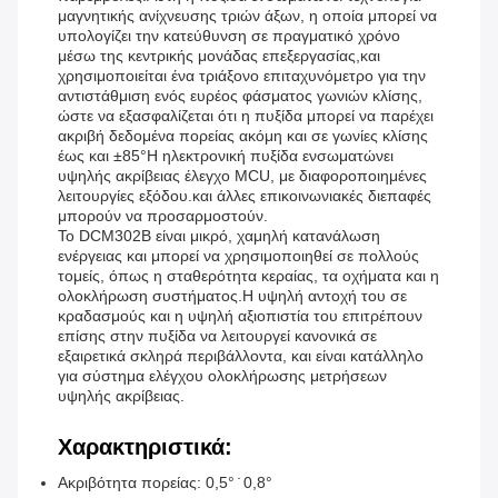
μαγνητικής ανίχνευσης τριών άξων, η οποία μπορεί να
υπολογίζει την κατεύθυνση σε πραγματικό χρόνο
μέσω της κεντρικής μονάδας επεξεργασίας,και
χρησιμοποιείται ένα τριάξονο επιταχυνόμετρο για την
αντιστάθμιση ενός ευρέος φάσματος γωνιών κλίσης,
ώστε να εξασφαλίζεται ότι η πυξίδα μπορεί να παρέχει
ακριβή δεδομένα πορείας ακόμη και σε γωνίες κλίσης
έως και ±85°Η ηλεκτρονική πυξίδα ενσωματώνει
υψηλής ακρίβειας έλεγχο MCU, με διαφοροποιημένες
λειτουργίες εξόδου.και άλλες επικοινωνιακές διεπαφές
μπορούν να προσαρμοστούν.
Το DCM302B είναι μικρό, χαμηλή κατανάλωση
ενέργειας και μπορεί να χρησιμοποιηθεί σε πολλούς
τομείς, όπως η σταθερότητα κεραίας, τα οχήματα και η
ολοκλήρωση συστήματος.Η υψηλή αντοχή του σε
κραδασμούς και η υψηλή αξιοπιστία του επιτρέπουν
επίσης στην πυξίδα να λειτουργεί κανονικά σε
εξαιρετικά σκληρά περιβάλλοντα, και είναι κατάλληλο
για σύστημα ελέγχου ολοκλήρωσης μετρήσεων
υψηλής ακρίβειας.
Χαρακτηριστικά:
Ακριβότητα πορείας: 0,5° ̇ 0,8°