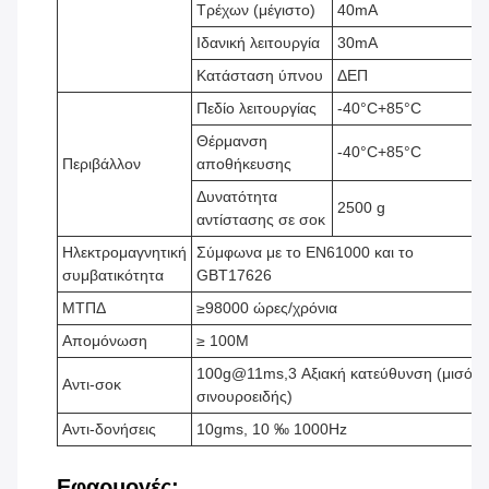
Τρέχων (μέγιστο)
40mA
Ιδανική λειτουργία
30mA
Κατάσταση ύπνου
ΔΕΠ
Πεδίο λειτουργίας
-40°C+85°C
Θέρμανση
-40°C+85°C
Περιβάλλον
αποθήκευσης
Δυνατότητα
2500 g
αντίστασης σε σοκ
Ηλεκτρομαγνητική
Σύμφωνα με το EN61000 και το
συμβατικότητα
GBT17626
ΜΤΠΔ
≥98000 ώρες/χρόνια
Απομόνωση
≥ 100M
100g@11ms,3 Αξιακή κατεύθυνση (μισό
Αντι-σοκ
σινουροειδής)
Αντι-δονήσεις
10gms, 10 ‰ 1000Hz
Εφαρμογές: