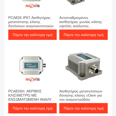
PCA826 IP67 Αισθητήρας
Αντισταθμισμένος
μετατόπισης κλίσης
αισθητήρας γωνίας κλίσης
δονήσεων ανεμογεννητριών
υψηλής ανάλυσης
θερμοκρασίας Inclinometer
χαμηλό θόρυβο
Πάρτε την καλύτερη τιμή
Πάρτε την καλύτερη τιμή
PCA826H: ΑΚΡΙΒΗΣ
Αισθητήρας μετατοπίσεων
ΚΛΙΣΙΜΕΤΡΟ ΜΕ
δόνησης κλίσης cOem για
ΕΝΣΩΜΑΤΩΜΕΝΗ ΑΝΑΛΥΣΗ
τον ανεμοστρόβιλο
ΔΟΝΗΣΕΩΝ
Πάρτε την καλύτερη τιμή
Πάρτε την καλύτερη τιμή