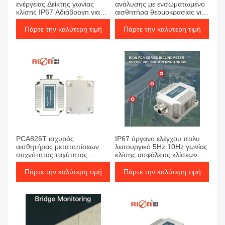
ενέργειας Δείκτης γωνίας
ανάλυσης με ενσωματωμένο
κλίσης IP67 Αδιάβροχη για
αισθητήρα θερμοκρασίας για
σιδηροδρομικές γραμμές
την ενέργεια του ανέμου
Πάρτε την καλύτερη τιμή
Πάρτε την καλύτερη τιμή
PCA826T ισχυρός
IP67 όργανο ελέγχου πολυ
αισθητήρας μετατοπίσεων
λειτουργικό 5Hz 10Hz γωνίας
συχνότητας ταχύτητας
κλίσης ασφάλειας κλίσεων
δόνησης ολοκλήρωσης
γεφυρών
συστημάτων
Πάρτε την καλύτερη τιμή
Πάρτε την καλύτερη τιμή