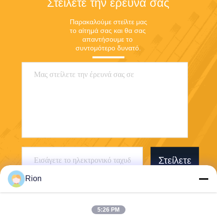
Στείλετε την έρευνά σας
Παρακαλούμε στείλτε μας 
το αίτημά σας και θα σας 
απαντήσουμε το 
συντομότερο δυνατό.
Στείλετε
Rion
5:26 PM