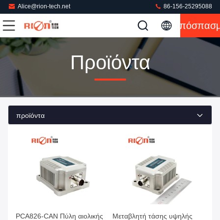
Alice@rion-tech.net
86-156-25295088
Απόσπασ
Προϊόντα
προϊόντα
PCA826-CAN Πύλη αιολικής
Μεταβλητή τάσης υψηλής