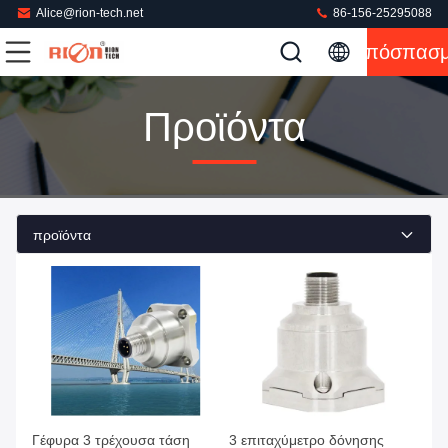
Alice@rion-tech.net
86-156-25295088
Απόσπασ
Προϊόντα
προϊόντα
Γέφυρα 3 τρέχουσα τάση
3 επιταχύμετρο δόνησης