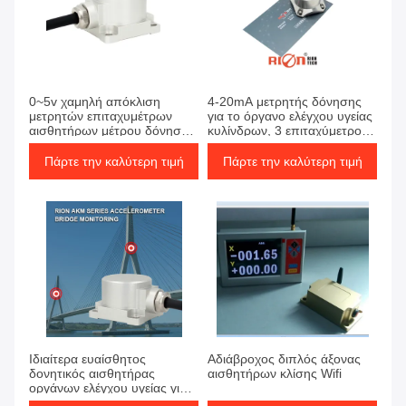
0~5v χαμηλή απόκλιση
4-20mA μετρητής δόνησης
μετρητών επιταχυμέτρων
για το όργανο ελέγχου υγείας
αισθητήρων μέτρου δόνησης
κυλίνδρων, 3 επιταχύμετρο
οδικών κυλίνδρων
άξονα MEMS
παραγωγής
Πάρτε την καλύτερη τιμή
Πάρτε την καλύτερη τιμή
Ιδιαίτερα ευαίσθητος
Αδιάβροχος διπλός άξονας
δονητικός αισθητήρας
αισθητήρων κλίσης Wifi
οργάνων ελέγχου υγείας για
τον ανεμοστρόβιλο οδικών