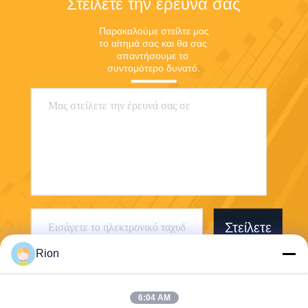
Στείλετε την έρευνά σας
Παρακαλούμε στείλτε μας 
το αίτημά σας και θα σας 
απαντήσουμε το 
συντομότερο δυνατό.
Στείλετε
Rion
6:04 AM