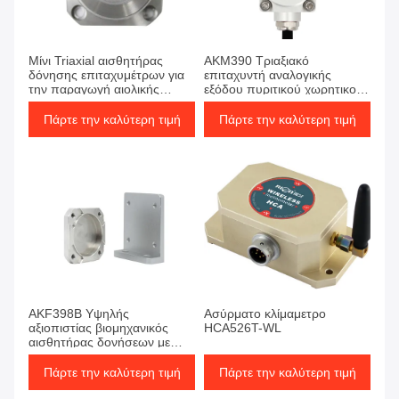
Μίνι Triaxial αισθητήρας
AKM390 Τριαξιακό
δόνησης επιταχυμέτρων για
επιταχυντή αναλογικής
την παραγωγή αιολικής
εξόδου πυριτικού χωρητικού
ενέργειας
αισθητήρα
Πάρτε την καλύτερη τιμή
Πάρτε την καλύτερη τιμή
AKF398B Υψηλής
Ασύρματο κλίμαμετρο
αξιοπιστίας βιομηχανικός
HCA526T-WL
αισθητήρας δονήσεων με
βάση επιταχυντή MEMS
2000Hz
Πάρτε την καλύτερη τιμή
Πάρτε την καλύτερη τιμή