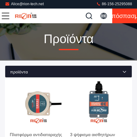
Alice@rion-tech.net
86-156-25295088
Απόσπασ
Προϊόντα
προϊόντα
Πλατφόρμα αντιδιαταραχής
3 ψήφισμα αισθητήρων