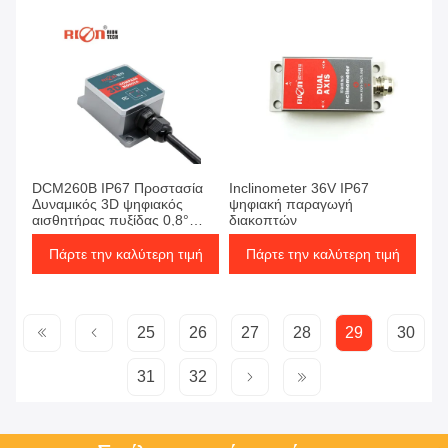
DCM260B IP67 Προστασία
Inclinometer 36V IP67
Δυναμικός 3D ψηφιακός
ψηφιακή παραγωγή
αισθητήρας πυξίδας 0,8°
διακοπτών
ακρίβεια κατεύθυνσης
Πάρτε την καλύτερη τιμή
Πάρτε την καλύτερη τιμή
25
26
27
28
29
30
31
32