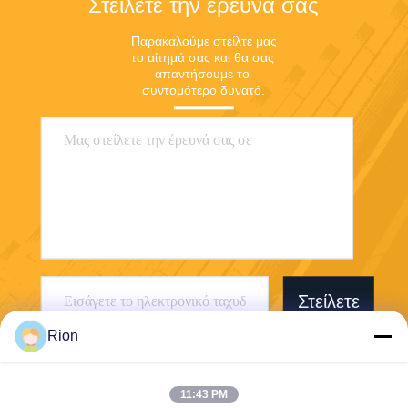
Στείλετε την έρευνά σας
Παρακαλούμε στείλτε μας 
το αίτημά σας και θα σας 
απαντήσουμε το 
συντομότερο δυνατό.
Στείλετε
Rion
11:43 PM