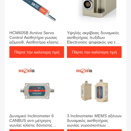
HCM605B Αντένα Servo
Υψηλής ακρίβειας δυναμικός
Control Αισθητήρα γωνίας
αισθητήρας πυξίδων
αζίμουθ, Αισθητήρα κλίσης
Electroninc ψηφιακός για τη
πλοήγησης
διάφορη χρησιμοποίηση
βιομηχανίας
Πάρτε την καλύτερη τιμή
Πάρτε την καλύτερη τιμή
Δυναμικό Inclinometer 6
3 Inclinometer MEMS αξόνων
CANBUS αντι μέτρηση
δυναμικός αισθητήρας
γωνίας κλίσης δόνησης
γωνίας γυροσκοπίων
άξονα
αναλογικός IMU MEMS